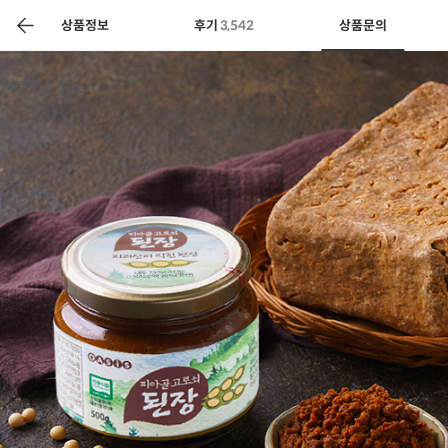
색
바
구
상품정보
후기
3,542
상품문의
니
상공인
농축산물할인
찬들마루
주문/배송
고객센터