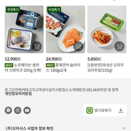
용)250g.1팩
1kg
각)
트
한정특가
타임특가
장
장
장
바
바
바
구
구
구
12,900
24,900
5,850
원
원
원
니
니
니
에
에
에
노르웨이산 생연
훈제연어 슬라이
[1등반찬]국내산 도라지
담
담
담
어 스테이크 250g (1팩)
스 180gx2개
오이무침(150g)
기
기
기
로그인
전체카테고리
고객센터
공지사항
킴스소개
매장안내
ELAND
약관 및 정책
개인정보처리방침
앱 다운받기
(주)오아시스 사업자 정보 확인