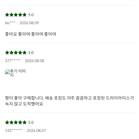
원산지
국내산
5.0
유전자변형 여부
해당없음
bis***
2026.08.09
영유아식/체중조절
식품:표시광고사전
좋아요 좋아여 좋아여 좋아여
해당없음
심의필 유무 및 부작
용 발생 가능성
5.0
관련법상 표시사항
해당없음
377*****
2026.08.08
식품위생법 수입신
해당없음
고유무
보관/취급방법
구입 후 냉장보관
소비자상담문의
1577-0098
평이 좋아 구매합니다. 배송 포장도 아주 꼼꼼하고 포장된 드라이아이스가
녹지 않고 도착했어요
상품필수정보 이미지
(자세히보기)
5.0
142******
2026.08.07