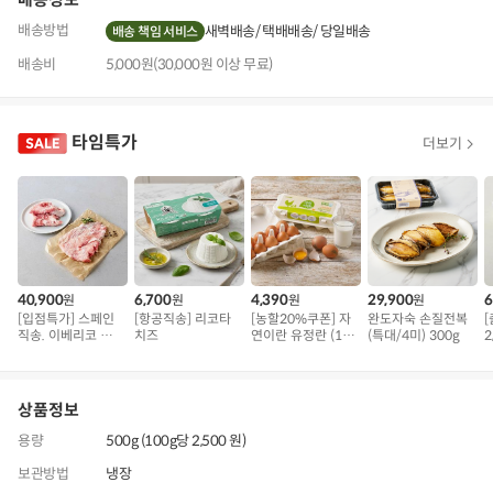
배송방법
새벽배송
택배배송
당일배송
배송 책임 서비스
배송비
5,000원(30,000원 이상 무료)
타임특가
더보기
40,900
6,700
4,390
29,900
6
원
원
원
원
[입점특가] 스페인
[항공직송] 리코타
[농할20%쿠폰] 자
완도자숙 손질전복
직송. 이베리코 삼
치즈
연이란 유정란 (10
(특대/4미) 300g
2
겹덧살 베요타
구)
상품정보
용량
500g (100g당 2,500 원)
보관방법
냉장