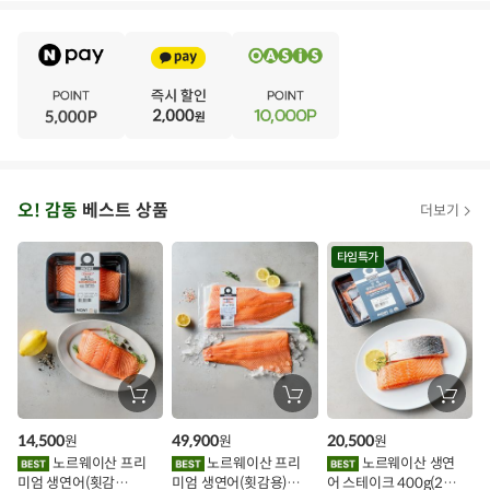
E
·
V
·
E
·
N
·
T
오
오! 감동
베스트 상품
더보기
아
시
타임특가
스
추
가
할
장
장
장
바
바
바
인
구
구
구
14,500
49,900
20,500
원
원
원
니
니
니
이
에
에
에
노르웨이산 프리
노르웨이산 프리
노르웨이산 생연
담
담
담
미엄 생연어(횟감
미엄 생연어(횟감용)
어 스테이크 400g(2조
기
기
기
벤