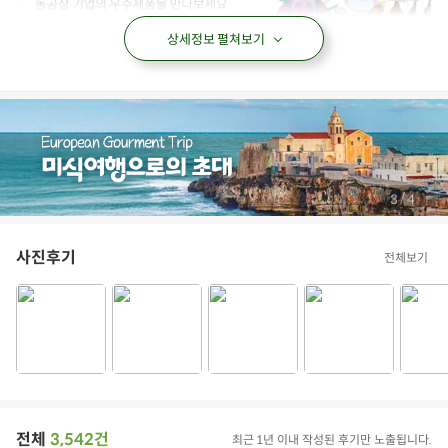
상세정보 펼쳐보기
된장
집된장
시골된장
전통된장
재래된장
아이들식단
지중해식단
오아시스반찬
상품필수정보
/
4
4
전자상거래 등에서의 상품정보 제공 고시에 따라 작성되었습니다.
상품명
피아골 고로쇠된장
사진후기
전체보기
식품의 유형
한식된장
용량/수량
500g
생산자 및 소재지
지리산피아골식품, 전남 구례군 토지면 직전길 15
제조년월일/품질유
별도 표기일까지(뚜껑)
지기한
전체
3,542건
최근 1년 이내 작성된 후기만 노출됩니다.