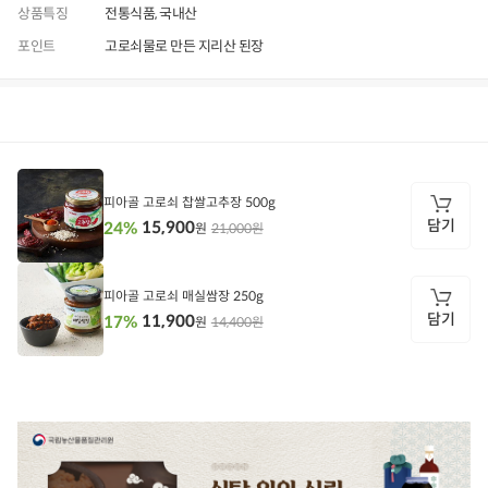
상품특징
전통식품, 국내산
포인트
고로쇠물로 만든 지리산 된장
상품정보
후기
3,542
상품문의
상
품
정
피아골 고로쇠 찹쌀고추장 500g
보
담기
15,900
24%
21,000원
원
담
기
피아골 고로쇠 매실쌈장 250g
담기
11,900
17%
14,400원
원
담
기