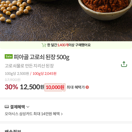
한 달간
1,400개
이상 구매했어요
피아골 고로쇠 된장 500g
공
고로쇠물로 만든 지리산 된장
유
하
100g당 2,500원
/ 100g당 2,045원
기
17,900
원
30%
12,500
원
10,000
원
최대 혜택가
결제혜택
더
보
오아시스 삼성카드 최대 14만원 혜택
기
배송정보