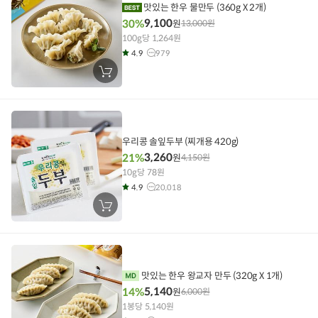
맛있는 한우 물만두 (360g X 2개)
9,100
30%
원
13,000
원
100g당 1,264원
4.9
979
장
바
구
니
에
담
기
우리콩 솔잎두부 (찌개용 420g)
3,260
21%
원
4,150
원
10g당 78원
4.9
20,018
장
바
구
니
에
담
기
맛있는 한우 왕교자 만두 (320g X 1개)
5,140
14%
원
6,000
원
1봉당 5,140원