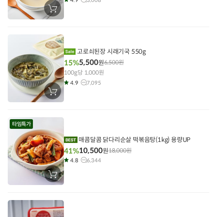
장
바
구
니
에
담
기
고로쇠된장 시래기국 550g
5,500
15%
원
6,500
원
100g당 1,000원
4.9
7,095
장
바
구
니
에
타임특가
담
기
매콤달콤 닭다리순살 떡볶음탕(1kg) 용량UP
10,500
41%
원
18,000
원
4.8
6,344
장
바
구
니
에
담
기