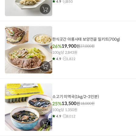
4.9
850
장
바
구
니
에
담
기
한식곳간 아롱사태 보양전골 밀키트(700g)
19,900
26%
원
27,000
원
100g당 2,843원
4.9
1,822
장
바
구
니
에
담
기
소고기 미역국(1kg/2~3인분)
13,500
25%
원
18,000
원
100g당 1,350원
4.9
8,012
장
바
구