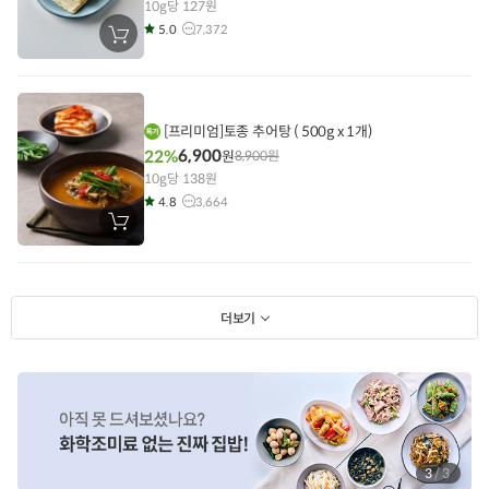
10g당 127원
5.0
7,372
장
바
구
니
에
담
기
[프리미엄]토종 추어탕 ( 500g x 1개)
6,900
22%
원
8,900
원
10g당 138원
4.8
3,664
장
바
구
니
에
담
기
더보기
1
/
3