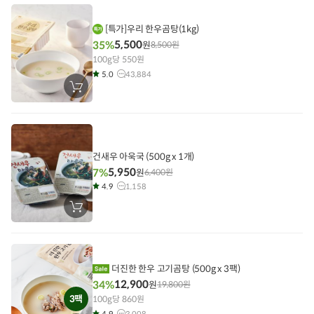
에
담
기
[특가]우리 한우곰탕(1kg)
5,500
35%
원
8,500
원
100g당 550원
5.0
43,884
장
바
구
니
에
담
기
건새우 아욱국 (500g x 1개)
5,950
7%
원
6,400
원
4.9
1,158
장
바
구
니
에
담
기
더진한 한우 고기곰탕 (500g x 3팩)
12,900
34%
원
19,800
원
3팩
100g당 860원
4.9
3,008