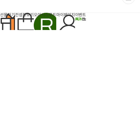
이
페
이
지
선물하기
컨셉장보기
오아시스루트
마이페이지
이벤트
팝업
반짝특가
득템찬스
타임특가
6개
장
장
바
바
구
구
돈나소피아 부라타치즈 1박
엄마표 부대찌개 (700g내
니
니