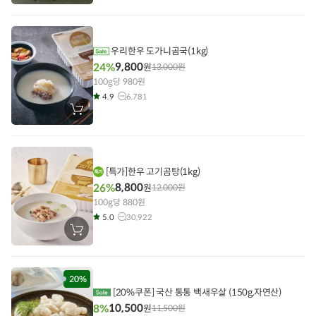
바
구
니
에
담
기
우리한우 도가니곰국(1kg)
9,800
24%
원
13,000
원
100g당 980원
4.9
6,781
장
바
구
니
에
담
기
[특가]한우 고기곰탕(1kg)
8,800
26%
원
12,000
원
100g당 880원
5.0
30,922
장
바
구
니
에
담
20%
기
[20%쿠폰] 국산 통통 백새우살 (150g,자연산)
10,500
8%
원
11,500
원