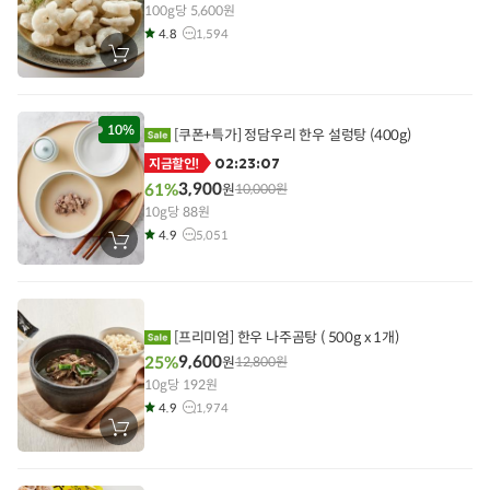
100g당 5,600원
4.8
1,594
장
바
구
니
에
담
10%
[쿠폰+특가] 정담우리 한우 설렁탕 (400g)
기
02:23:06
지금할인!
3,900
61%
원
10,000
원
10g당 88원
4.9
5,051
장
바
구
니
에
담
기
[프리미엄] 한우 나주곰탕 ( 500g x 1개)
9,600
25%
원
12,800
원
10g당 192원
4.9
1,974
장
바
구
니
에