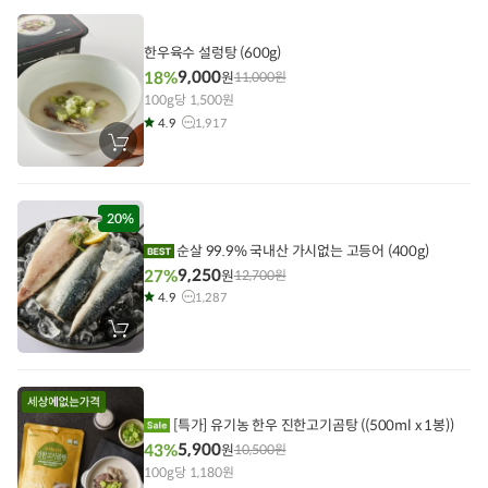
니
에
담
기
한우육수 설렁탕 (600g)
9,000
18%
원
11,000
원
100g당 1,500원
4.9
1,917
장
바
구
니
에
담
20%
기
순살 99.9% 국내산 가시없는 고등어 (400g)
9,250
27%
원
12,700
원
4.9
1,287
장
바
구
니
에
담
기
[특가] 유기농 한우 진한고기곰탕 ((500ml x 1봉))
5,900
43%
원
10,500
원
100g당 1,180원