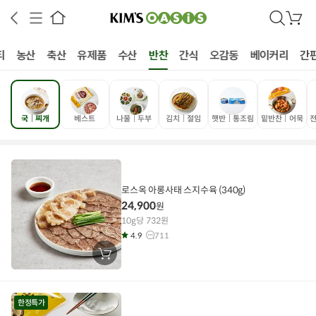
검
장
색
바
구
티
농산
축산
유제품
수산
반찬
간식
오감동
베이커리
간
니
국│찌개
베스트
나물│두부
김치│절임
햇반│통조림
밑반찬│어묵
전
상공인
농축산물할인
찬들마루
주문/배송
고객센터
로스옥 아롱사태 스지수육 (340g)
24,900
원
10g당 732원
4.9
711
장
바
구
니
에
담
한정특가
기