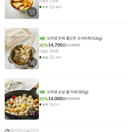
10g당 215원
4.9
2,484
장
바
구
니
에
담
기
오마뎅 진짜 쫄깃한 꼬치어묵(500g)
14,700
30%
원
21,000
원
10g당 294원
5.0
1,404
장
바
구
니
에
담
기
오마뎅 순살 볼 어묵(500g)
14,000
30%
원
20,000
원
4.9
674
장
바
구
니
에