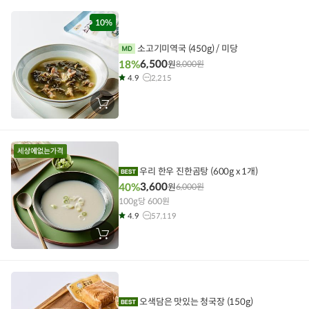
니
에
담
10%
기
소고기미역국 (450g) / 미당
6,500
18%
원
8,000
원
4.9
2,215
장
바
구
니
에
담
기
우리 한우 진한곰탕 (600g x 1개)
3,600
40%
원
6,000
원
100g당 600원
4.9
57,119
장
바
구
니
에
담
기
오색담은 맛있는 청국장 (150g)