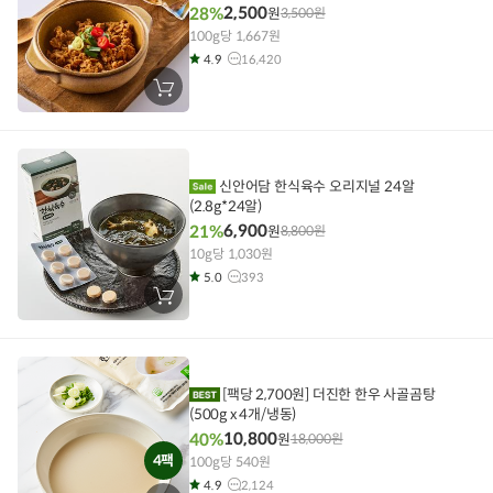
2,500
28%
원
3,500
원
100g당 1,667원
4.9
16,420
장
바
구
니
에
담
기
신안어담 한식육수 오리지널 24알
(2.8g*24알)
6,900
21%
원
8,800
원
10g당 1,030원
5.0
393
장
바
구
니
에
담
기
[팩당 2,700원] 더진한 한우 사골곰탕
(500g x 4개/냉동)
10,800
40%
원
18,000
원
4팩
100g당 540원
4.9
2,124