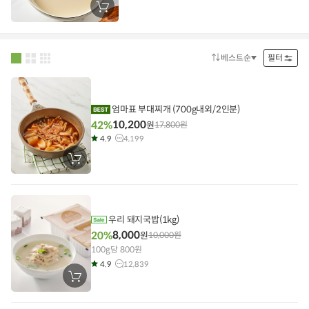
장
바
구
니
에
담
베스트순
필터
정
기
렬
방
법
엄마표 부대찌개 (700g내외/2인분)
10,200
42%
원
17,800
원
4.9
4,199
장
바
구
니
에
담
기
우리 돼지국밥(1kg)
8,000
20%
원
10,000
원
100g당 800원
4.9
12,839
장
바
구
니