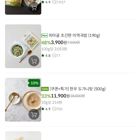
4.9
7,937
장
바
구
니
에
담
기
피아골 초간편 미역국밥 (190g)
3,900
48%
원
7,500
원
100g당 2,053원
4.8
77
장
바
구
니
에
담
10%
기
[쿠폰+특가] 한우 도가니탕 (500g)
11,900
33%
원
18,000
원
10g당 214원
4.9
700
장
바
구
니
에
담