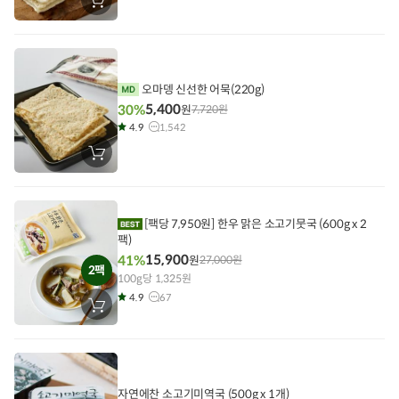
장
바
구
니
에
담
기
오마뎅 신선한 어묵(220g)
5,400
30%
원
7,720
원
4.9
1,542
장
바
구
니
에
담
[팩당 7,950원] 한우 맑은 소고기뭇국 (600g x 2
기
팩)
15,900
41%
원
27,000
원
2팩
100g당 1,325원
4.9
67
장
바
구
니
에
담
기
자연에찬 소고기미역국 (500g x 1개)