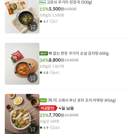
기
고로쇠 우거지 된장국 (500g)
5,500
15%
원
6,500
원
100g당 1,100원
4.7
27
장
바
구
니
에
담
기
뼈 없는 한돈 우거지 순살 감자탕 600g
8,800
34%
원
13,500
원
100g당 1,467원
4.8
641
장
바
구
니
에
담
[특가] 고래사 부산 포차 꼬치 어묵탕 (456g)
기
4일 남음
지금할인!
7,700
25%
원
10,300
원
10g당 169원
4.9
265
장