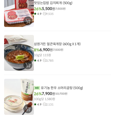
맛있는집밥 김치찌개 (500g)
5,500
26%
원
7,500
원
4.9
9,535
장
바
구
니
에
담
기
삼원가든 얼큰육개장 (600g X 1개)
6,900
8%
원
7,500
원
10g당 115원
4.9
3,785
장
바
구
니
에
담
기
유기농 한우 소머리곰탕 (500g)
7,900
26%
원
10,700
원
100g당 1,580원
4.9
2,131
장
바