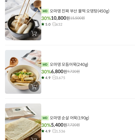
담
기
오마뎅 진짜 부산 물떡 오뎅탕(450g)
10,800
30%
원
15,500
원
5.0
632
장
바
구
니
에
담
기
오마뎅 모듬어묵(240g)
6,800
30%
원
9,720
원
4.9
3,675
장
바
구
니
에
담
기
오마뎅 순살 어묵(190g)
5,400
30%
원
7,720
원
4.9
1,536