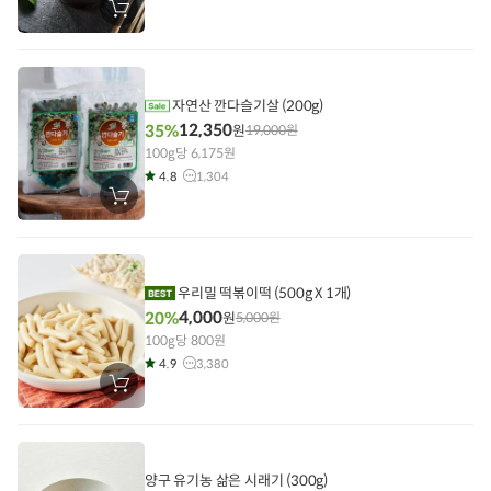
장
바
구
니
에
담
기
자연산 깐다슬기살 (200g)
12,350
35%
원
19,000
원
100g당 6,175원
4.8
1,304
장
바
구
니
에
담
기
우리밀 떡볶이떡 (500g X 1개)
4,000
20%
원
5,000
원
100g당 800원
4.9
3,380
장
바
구
니
에
담
기
양구 유기농 삶은 시래기 (300g)