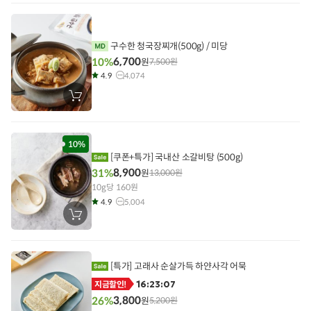
니
에
담
기
구수한 청국장찌개(500g) / 미당
6,700
10%
원
7,500
원
4.9
4,074
장
바
구
니
에
담
10%
기
[쿠폰+특가] 국내산 소갈비탕 (500g)
8,900
31%
원
13,000
원
10g당 160원
4.9
5,004
장
바
구
니
에
담
[특가] 고래사 순살가득 하얀사각 어묵
기
16:23:06
지금할인!
3,800
26%
원
5,200
원