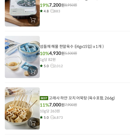
7,200
19%
원
8,950
원
4.8
883
장
바
구
니
에
담
기
섬들채 해물 한알육수 ((4gx15입) x 1개 )
4,930
10%
원
5,500
원
1g당 82원
5.0
2,012
장
바
구
니
에
담
기
고래사 하얀 꼬치 어묵탕 (육수포함, 266g)
7,000
11%
원
7,900
원
10g당 263원
5.0
6,873
장
바
구