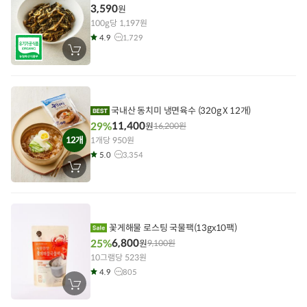
3,590
원
100g당 1,197원
4.9
1,729
장
바
구
니
에
담
기
국내산 동치미 냉면육수 (320g X 12개)
11,400
29%
원
16,200
원
12개
1개당 950원
5.0
3,354
장
바
구
니
에
담
기
꽃게해물 로스팅 국물팩(13gx10팩)
6,800
25%
원
9,100
원
10그램당 523원
4.9
805
장
바
구