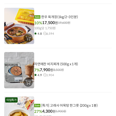
구
니
에
담
기
한우 육개장(1kg/2~3인분)
17,500
10%
원
19,600
원
100g당 1,750원
4.8
6,594
장
바
구
니
에
담
기
자연에찬 비지찌개 (500g x 1개)
7,900
7%
원
8,500
원
4.9
1,904
장
바
구
니
에
타임특가
담
기
[특가] 고래사 어묵탕 한그릇 (200g x 1봉)
4,300
27%
원
5,900
원