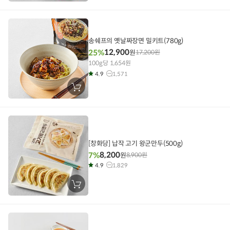
구
니
에
담
기
송쉐프의 옛날짜장면 밀키트(780g)
12,900
25%
원
17,200
원
100g당 1,654원
4.9
1,571
장
바
구
니
에
담
기
[창화당] 납작 고기 왕군만두(500g)
8,200
7%
원
8,900
원
4.9
1,829
장
바
구
니
에
담
기