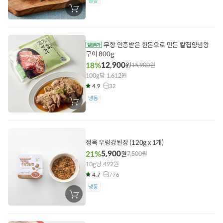
냉장
장
바
구
니
에
담
무항 인증받은 한돈으로 만든 칼집양념왕
기
구이 800g
12,900
18%
원
15,900
원
100g당 1,612원
4.9
32
냉동
장
바
구
니
에
담
정옥 우렁강된장 (120g x 1개)
기
5,900
21%
원
7,500
원
10g당 492원
4.7
776
냉동
장
바
구
니
에