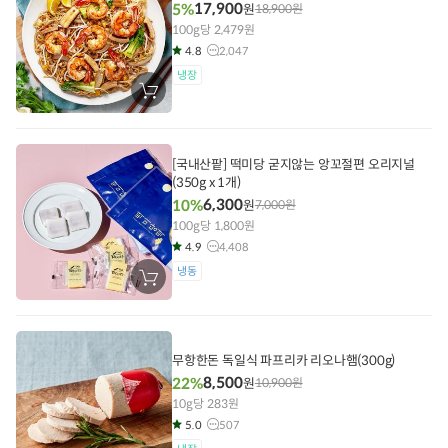
17,900
5%
원
18,900
원
100g당 2,479원
4.8
2,047
냉장
장
바
구
니
에
담
[국내산팥] 떡미당 굳지않는 앙꼬절편 오리지널
기
(350g x 1개)
6,300
10%
원
7,000
원
100g당 1,800원
4.9
4,408
냉동
장
바
구
니
에
담
무항한돈 독일식 파프리카 리오나햄(300g)
기
8,500
22%
원
10,900
원
10g당 283원
5.0
507