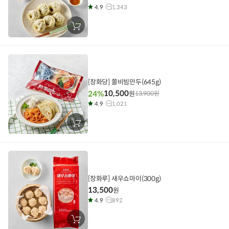
4.9
1,343
장
바
구
니
에
담
기
[창화당] 쫄비빔만두(645g)
10,500
24%
원
13,900
원
4.9
1,021
장
바
구
니
에
담
기
[창화루] 새우쇼마이(300g)
13,500
원
4.9
892
장
바