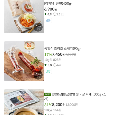
기
[창화당] 쫄면(450g)
6,900
원
4.9
3,511
냉동
장
바
구
니
에
담
독일식 쵸리조 소세지(90g)
기
7,450
17%
원
9,000
원
10g당 828원
5.0
447
냉장
장
바
구
니
에
담
[맛보장]황금콩밭 청국장 찌개 (500g x 1
기
개)
8,200
31%
원
12,000
원
10g당 164원