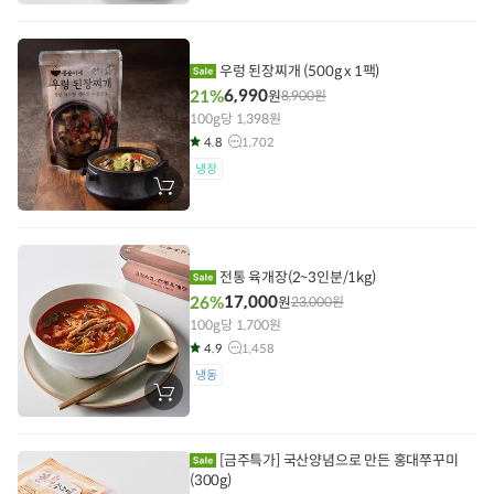
구
니
에
담
우렁 된장찌개 (500g x 1팩)
기
6,990
21%
원
8,900
원
100g당 1,398원
4.8
1,702
냉장
장
바
구
니
에
담
전통 육개장(2~3인분/1kg)
기
17,000
26%
원
23,000
원
100g당 1,700원
4.9
1,458
냉동
장
바
구
니
에
[금주특가] 국산양념으로 만든 홍대쭈꾸미
담
(300g)
기