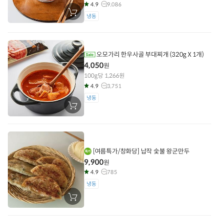
4.9
9,086
장
냉동
바
구
니
에
담
기
오모가리 한우사골 부대찌개 (320g X 1개)
4,050
원
100g당 1,266원
4.9
3,751
냉동
장
바
구
니
에
담
기
[여름특가/창화당] 납작 숯불 왕군만두
9,900
원
4.9
785
냉동
장
바
구
니