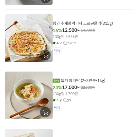
바
구
니
에
담
펭귄 수제화덕피자 고르곤졸라(315g)
기
12,500
16%
원
14,900
원
100g당 3,968원
4.9
2,412
냉동
장
바
구
니
에
담
들깨 황태탕 (2~3인분/1kg)
기
17,000
24%
원
22,500
원
100g당 1,700원
4.9
39
냉동
장
바
구
니
에
담