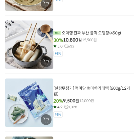
장
바
구
니
에
담
기
오마뎅 진짜 부산 물떡 오뎅탕(450g)
10,800
30%
원
15,500
원
5.0
632
냉동
장
바
구
니
에
담
기
[설탕무첨가] 떡미당 현미쑥가래떡 (600g/12개
입)
9,500
20%
원
12,000
원
4.9
3,028
냉동
장
바
구
니
에