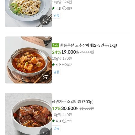
10g당 324원
4.8
489
냉동
장
바
구
니
에
담
한돈목살 고추장찌개(2~3인분/1kg)
기
19,000
24%
원
25,000
원
10g당 190원
4.9
502
냉동
장
바
구
니
에
담
삼원가든 소갈비찜 (700g)
기
30,800
12%
원
35,000
원
10g당 440원
4.8
723
냉동
장