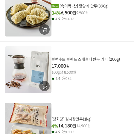
[속이꽉~찬] 평양식 만두(390g)
6,500
34%
원
9,900
원
4.9
4,016
장
바
구
니
에
담
기
블랙수트 블렌드 스페셜티 원두 커피 (200g)
17,000
원
100g당 8,500원
4.9
261
장
바
구
니
에
담
기
[창화당] 김치참만두(1kg)
14,180
4%
원
14,900
원
4.9
1,115