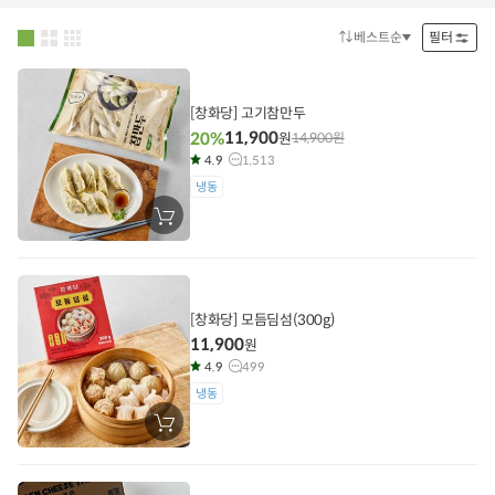
니
에
담
베스트순
필터
정
기
렬
방
법
[창화당] 고기참만두
11,900
20%
원
14,900
원
4.9
1,513
냉동
장
바
구
니
에
담
기
[창화당] 모듬딤섬(300g)
11,900
원
4.9
499
냉동
장
바
구
니
에