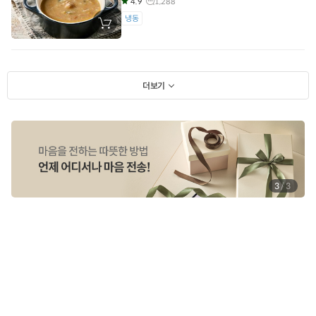
4.9
1,288
냉동
장
바
구
니
에
담
기
더보기
1
/
3