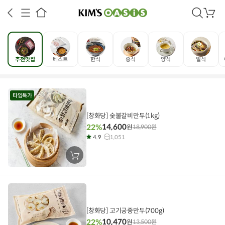
검
장
색
바
구
니
추천맛집
베스트
한식
중식
양식
일식
타임특가
상공인
농축산물할인
찬들마루
주문/배송
고객센터
[창화당] 숯불갈비만두(1kg)
14,600
22%
원
18,900
원
4.9
1,051
장
바
구
니
에
담
기
[창화당] 고기궁중만두(700g)
10,470
22%
원
13,500
원