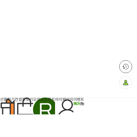
마
이
페
이
지
선물하기
컨셉장보기
오아시스루트
마이페이지
이벤트
팝업
반짝특가
득템찬스