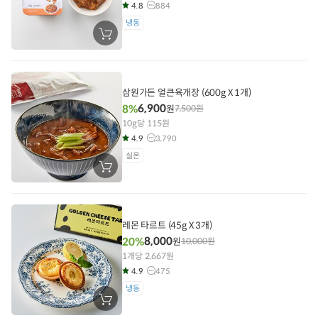
4.8
884
냉동
장
바
구
니
에
담
삼원가든 얼큰육개장 (600g X 1개)
기
6,900
8%
원
7,500
원
10g당 115원
4.9
3,790
실온
장
바
구
니
에
담
레몬 타르트 (45g X 3개)
기
8,000
20%
원
10,000
원
1개당 2,667원
4.9
475
냉동
장
바