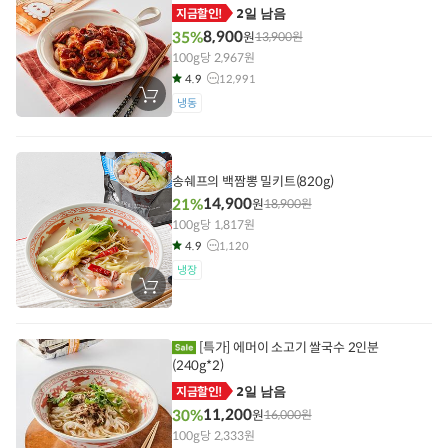
2일 남음
지금할인!
8,900
35%
원
13,900
원
100g당 2,967원
4.9
12,991
장
냉동
바
구
니
에
담
기
송쉐프의 백짬뽕 밀키트(820g)
14,900
21%
원
18,900
원
100g당 1,817원
4.9
1,120
냉장
장
바
구
니
에
[특가] 에머이 소고기 쌀국수 2인분
담
(240g*2)
기
2일 남음
지금할인!
11,200
30%
원
16,000
원
100g당 2,333원