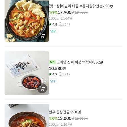
담
[맛보장]애슐리 해물 누룽지탕(2인분,698g)
기
17,900
10%
원
19,900
원
100g당 2,564원
4.8
1,647
냉장
장
바
구
니
에
담
기
오마뎅 진짜 짜장 떡볶이(352g)
10,580
원
4.9
1,717
냉동
장
바
구
니
에
담
한우 곱창전골 (600g)
기
13,000
18%
원
16,000
원
100g당 2,167원