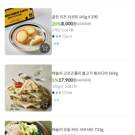
구
니
에
담
골든 치즈 타르트 (45g X 3개)
기
8,000
20%
원
10,000
원
1개당 2,667원
4.9
633
냉동
장
바
구
니
에
담
애슐리 고르곤졸라 불고기 퀘사디아 569g
기
17,900
5%
원
18,900
원
100g당 3,081원
4.9
788
냉장
장
바
구
니
에
담
애슐리 모듬 버섯 샤브샤브 733g
기