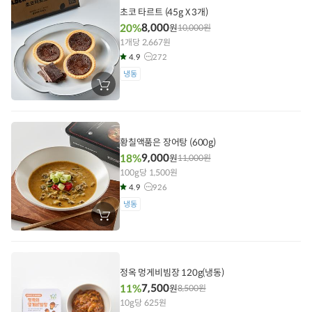
담
초코 타르트 (45g X 3개)
기
8,000
20%
원
10,000
원
1개당 2,667원
4.9
272
냉동
장
바
구
니
에
담
황칠액품은 장어탕 (600g)
기
9,000
18%
원
11,000
원
100g당 1,500원
4.9
926
냉동
장
바
구
니
에
담
정옥 멍게비빔장 120g(냉동)
기
7,500
11%
원
8,500
원
10g당 625원