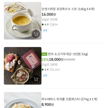
에
담
선셋스위밍 초당옥수수 스프 (160g X 4개)
기
16,000
원
10g당 250원
4.9
854
냉동
장
바
구
니
에
담
한우 소고기무국(2~3인분/1kg)
기
18,000
25%
원
24,000
원
10g당 180원
4.9
1,341
냉동
장
바
구
니
에
담
마누테라스 트러플 크림파스타 (274g X 1개)
기
8,900
원