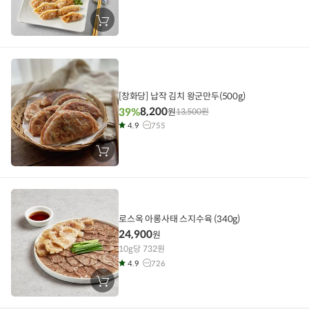
장
바
구
니
에
담
기
[창화당] 납작 김치 왕군만두(500g)
8,200
39%
원
13,500
원
4.9
755
장
바
구
니
에
담
기
로스옥 아롱사태 스지수육 (340g)
24,900
원
10g당 732원
4.9
726
장
바
구