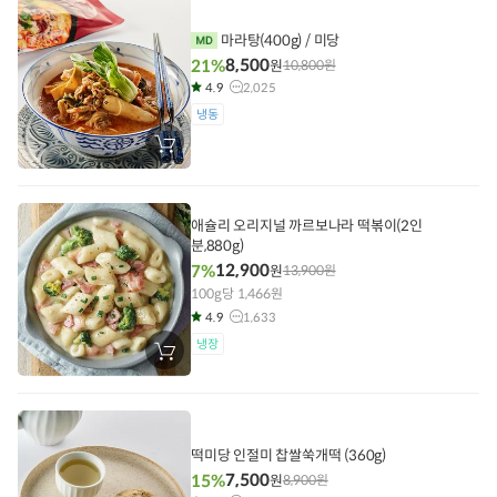
담
기
마라탕(400g) / 미당
8,500
21%
원
10,800
원
4.9
2,025
냉동
장
바
구
니
에
담
애슐리 오리지널 까르보나라 떡볶이(2인
기
분,880g)
12,900
7%
원
13,900
원
100g당 1,466원
4.9
1,633
냉장
장
바
구
니
에
담
기
떡미당 인절미 찹쌀쑥개떡 (360g)
7,500
15%
원
8,900
원