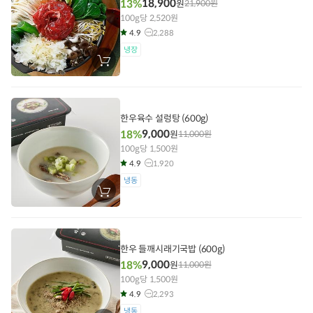
18,900
13%
원
21,900
원
100g당 2,520원
4.9
2,288
냉장
장
바
구
니
에
담
한우육수 설렁탕 (600g)
기
9,000
18%
원
11,000
원
100g당 1,500원
4.9
1,920
냉동
장
바
구
니
에
담
한우 들깨시래기국밥 (600g)
기
9,000
18%
원
11,000
원
100g당 1,500원
4.9
2,293
냉동