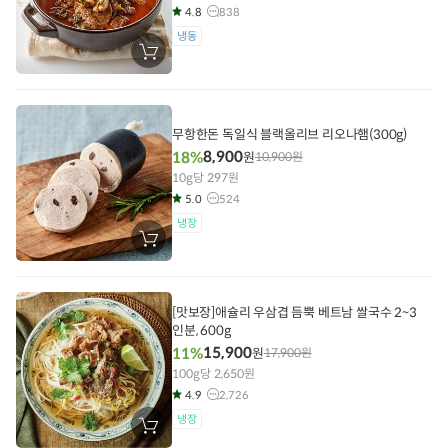
4.8
838
냉동
장
바
구
니
에
담
무항한돈 독일식 블랙올리브 리오나햄(300g)
기
8,900
18%
원
10,900
원
10g당 297원
5.0
524
냉장
장
바
구
니
에
담
[맛보장]애슐리 우삼겹 듬뿍 베트남 쌀국수 2~3
기
인분, 600g
15,900
11%
원
17,900
원
100g당 2,650원
4.9
2,726
냉장
장
바