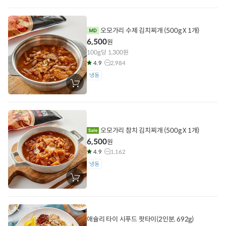
구
니
에
담
오모가리 수제 김치찌개 (500g X 1개)
기
6,500
원
100g당 1,300원
4.9
2,984
냉동
장
바
구
니
에
담
기
오모가리 참치 김치찌개 (500g X 1개)
6,500
원
4.9
1,162
냉동
장
바
구
니
에
담
애슐리 타이 시푸드 팟타이(2인분, 692g)
기