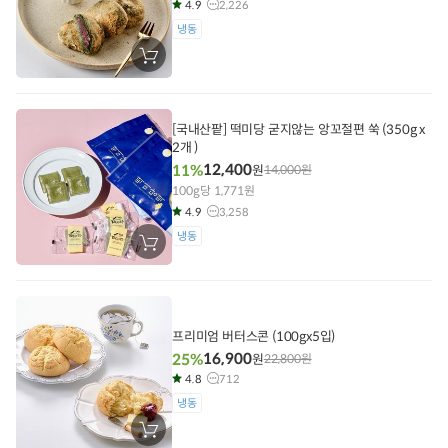
4.9
2,226
냉동
장
바
구
니
에
담
[국내산팥] 떡미당 굳지않는 앙꼬절편 쑥 (350g x
기
2개 )
12,400
11%
원
14,000
원
100g당 1,771원
4.9
3,258
냉동
장
바
구
니
에
담
기
프리미엄 버터스콘 (100gx5입)
16,900
25%
원
22,800
원
4.8
712
냉동
장
바