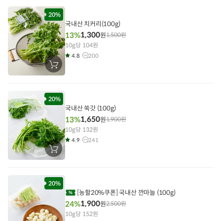
니
에
담
20%
기
국내산 치커리(100g)
1,300
13%
원
1,500
원
10g당 104원
4.8
200
장
바
구
니
에
담
20%
기
국내산 쑥갓 (100g)
1,650
13%
원
1,900
원
10g당 132원
4.9
241
장
바
구
니
에
담
20%
기
[농할20%쿠폰] 국내산 깐마늘 (100g)
1,900
24%
원
2,500
원
10g당 152원