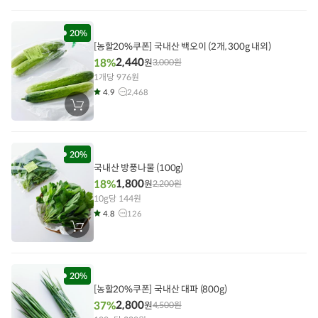
구
니
에
담
20%
기
[농할20%쿠폰] 국내산 백오이 (2개, 300g 내외)
2,440
18%
원
3,000
원
1개당 976원
4.9
2,468
장
바
구
니
에
담
20%
기
국내산 방풍나물 (100g)
1,800
18%
원
2,200
원
10g당 144원
4.8
126
장
바
구
니
에
담
20%
기
[농할20%쿠폰] 국내산 대파 (800g)
2,800
37%
원
4,500
원