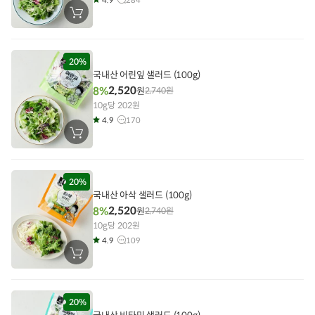
장
바
구
니
에
담
20%
기
국내산 어린잎 샐러드 (100g)
2,520
8%
원
2,740
원
10g당 202원
4.9
170
장
바
구
니
에
담
20%
기
국내산 아삭 샐러드 (100g)
2,520
8%
원
2,740
원
10g당 202원
4.9
109
장
바
구
니
에
담
20%
기