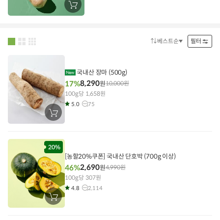
장
바
구
니
에
담
베스트순
필터
정
기
렬
방
법
국내산 장마 (500g)
8,290
17%
원
10,000
원
100g당 1,658원
5.0
75
장
바
구
니
에
담
20%
기
[농할20%쿠폰] 국내산 단호박 (700g 이상)
2,690
46%
원
4,990
원
100g당 307원
4.8
2,114
장
바
구
니