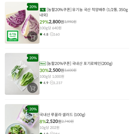
에
담
20%
[농할20%쿠폰] 유기농 국산 적양배추 (1/2통, 350g
기
내외)
2,800
29%
원
3,990
원
100g당 640원
4.8
160
장
바
구
니
에
담
20%
기
[농할20%쿠폰] 국내산 포기로메인(200g)
2,500
30%
원
3,600
원
100g당 1,000원
4.9
1,237
장
바
구
니
에
담
20%
기
국내산 루꼴라 샐러드 (100g)
2,520
8%
원
2,740
원
10g당 202원
4.9
284