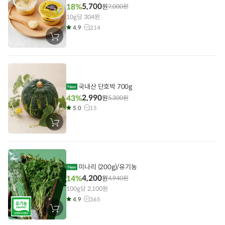
5,700
18%
원
7,000
원
10g당 304원
4.9
214
장
바
구
니
에
담
기
국내산 단호박 700g
2,990
43%
원
5,300
원
5.0
15
장
바
구
니
에
담
기
미나리 (200g)/유기농
4,200
14%
원
4,940
원
100g당 2,100원
4.9
365
장
바
구