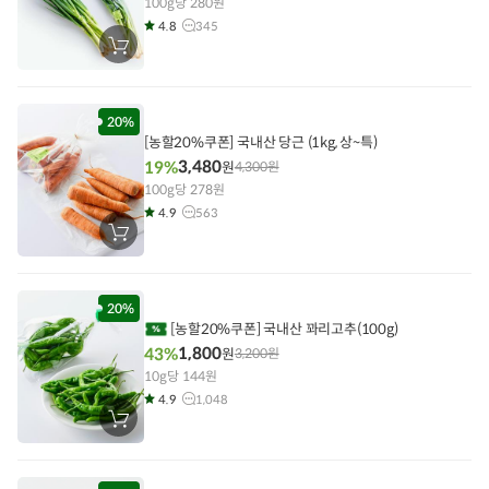
100g당 280원
4.8
345
장
바
구
니
에
담
20%
기
[농할20%쿠폰] 국내산 당근 (1kg, 상~특)
3,480
19%
원
4,300
원
100g당 278원
4.9
563
장
바
구
니
에
담
20%
기
[농할20%쿠폰] 국내산 꽈리고추(100g)
1,800
43%
원
3,200
원
10g당 144원
4.9
1,048
장
바
구
니
에