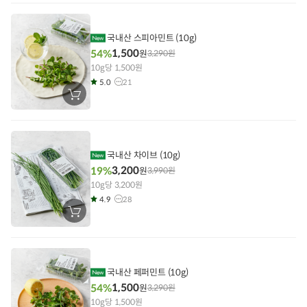
니
에
담
기
국내산 스피아민트 (10g)
1,500
54%
원
3,290
원
10g당 1,500원
5.0
21
장
바
구
니
에
담
기
국내산 차이브 (10g)
3,200
19%
원
3,990
원
10g당 3,200원
4.9
28
장
바
구
니
에
담
기
국내산 페퍼민트 (10g)
1,500
54%
원
3,290
원
10g당 1,500원