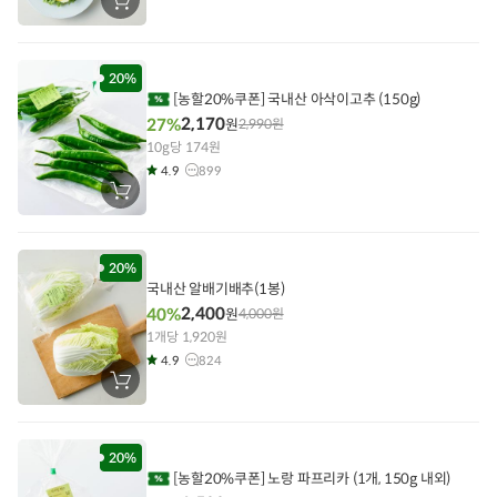
장
바
구
니
에
담
20%
기
[농할20%쿠폰] 국내산 아삭이고추 (150g)
2,170
27%
원
2,990
원
10g당 174원
4.9
899
장
바
구
니
에
담
20%
기
국내산 알배기배추(1봉)
2,400
40%
원
4,000
원
1개당 1,920원
4.9
824
장
바
구
니
에
담
20%
기
[농할20%쿠폰] 노랑 파프리카 (1개, 150g 내외)