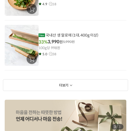
4.9
18
장
바
구
니
에
담
기
국내산 생 알로에 (1대, 400g 이상)
3,990
33%
원
5,990
원
100g당 998원
5.0
38
장
바
구
니
에
담
기
더보기
1
/
3