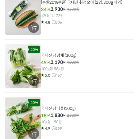
기
[농할20%쿠폰] 국내산 취청오이 (2입, 300g 내외)
2,930
34%
원
4,500
원
1개당 1,172원
4.8
306
장
바
구
니
에
담
20%
기
국내산 청경채 (300g)
2,190
45%
원
4,000
원
100g당 584원
5.0
467
장
바
구
니
에
담
20%
기
국내산 참나물(100g)
1,880
18%
원
2,300
원
10g당 150원
4.9
559
장