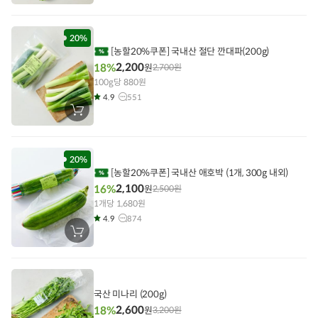
바
구
니
에
담
20%
기
[농할20%쿠폰] 국내산 절단 깐대파(200g)
2,200
18%
원
2,700
원
100g당 880원
4.9
551
장
바
구
니
에
담
20%
기
[농할20%쿠폰] 국내산 애호박 (1개, 300g 내외)
2,100
16%
원
2,500
원
1개당 1,680원
4.9
874
장
바
구
니
에
담
기
국산 미나리 (200g)
2,600
18%
원
3,200
원