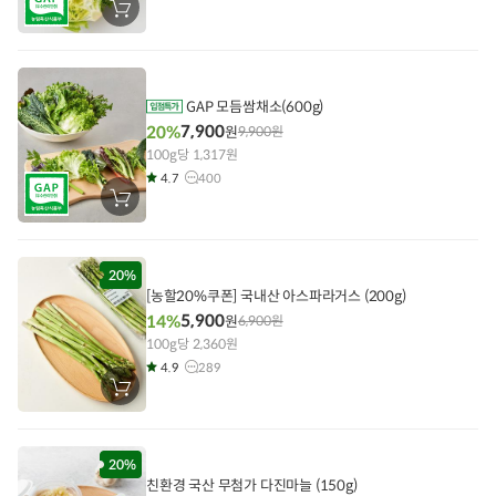
장
바
구
니
에
담
기
GAP 모듬쌈채소(600g)
7,900
20%
원
9,900
원
100g당 1,317원
4.7
400
장
바
구
니
에
담
20%
기
[농할20%쿠폰] 국내산 아스파라거스 (200g)
5,900
14%
원
6,900
원
100g당 2,360원
4.9
289
장
바
구
니
에
담
20%
기
친환경 국산 무첨가 다진마늘 (150g)