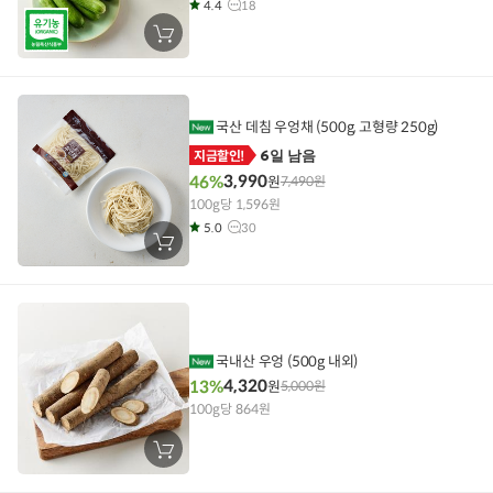
4.4
18
장
바
구
니
에
담
기
국산 데침 우엉채 (500g, 고형량 250g)
6일 남음
지금할인!
3,990
46%
원
7,490
원
100g당 1,596원
5.0
30
장
바
구
니
에
담
기
국내산 우엉 (500g 내외)
4,320
13%
원
5,000
원
100g당 864원
장
바
구