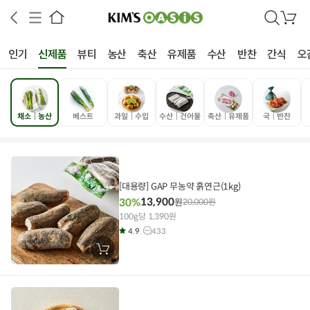
검
장
색
바
구
인기
신제품
뷰티
농산
축산
유제품
수산
반찬
간식
오
니
채소│농산
베스트
과일│수입
수산│건어물
축산│유제품
국│반찬
상공인
농축산물할인
찬들마루
주문/배송
고객센터
[대용량] GAP 무농약 흙연근(1kg)
13,900
30%
원
20,000
원
100g당 1,390원
4.9
433
장
바
구
니
에
담
기