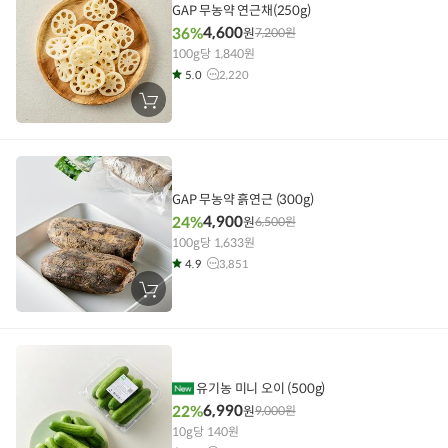
GAP 무농약 연근채(250g)
4,600
36%
원
7,200
원
100g당 1,840원
5.0
2,220
장
바
구
니
에
담
기
GAP 무농약 흙연근 (300g)
4,900
24%
원
6,500
원
100g당 1,633원
4.9
3,851
장
바
구
니
에
담
기
유기농 미니 오이 (500g)
6,990
22%
원
9,000
원
10g당 140원