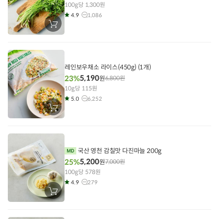
100g당 1,300원
4.9
1,086
장
바
구
니
에
담
기
레인보우채소 라이스(450g) (1개)
5,190
23%
원
6,800
원
10g당 115원
5.0
6,252
장
바
구
니
에
담
기
국산 영천 감칠맛 다진마늘 200g
5,200
25%
원
7,000
원
100g당 578원
4.9
279
장
바
구
니
에