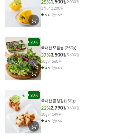
1,500
25%
원
2,000
원
1개당 1,200원
5.0
569
장
바
구
니
에
담
20%
기
국내산 모듬쌈 (250g)
3,500
37%
원
5,600
원
50g당 560원
4.9
443
장
바
구
니
에
담
20%
기
국내산 흙생강(150g)
2,790
22%
원
3,600
원
10g당 149원
4.9
166
장
바
구