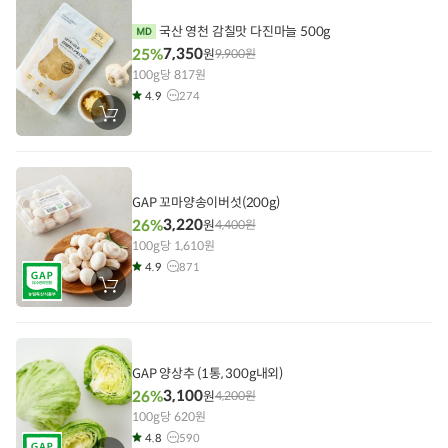
담
기
국산 영천 감칠맛 다진마늘 500g
7,350
25%
원
9,900
원
100g당 817원
4.9
274
장
바
구
니
에
담
기
GAP 꼬마양송이버섯(200g)
3,220
26%
원
4,400
원
100g당 1,610원
4.9
871
장
바
구
니
에
담
기
GAP 양상추 (1통, 300g내외)
3,100
26%
원
4,200
원
100g당 620원
4.8
590