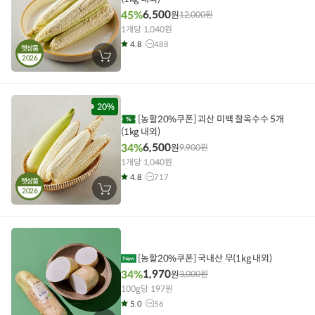
6,500
45%
원
12,000
원
1개당 1,040원
4.8
488
햇상품
2026
장
바
구
니
에
담
20%
기
[농할20%쿠폰] 괴산 미백 찰옥수수 5개
(1kg 내외)
6,500
34%
원
9,900
원
1개당 1,040원
4.8
717
햇상품
2026
장
바
구
니
에
담
기
[농할20%쿠폰] 국내산 무(1kg 내외)
1,970
34%
원
3,000
원
100g당 197원
5.0
56