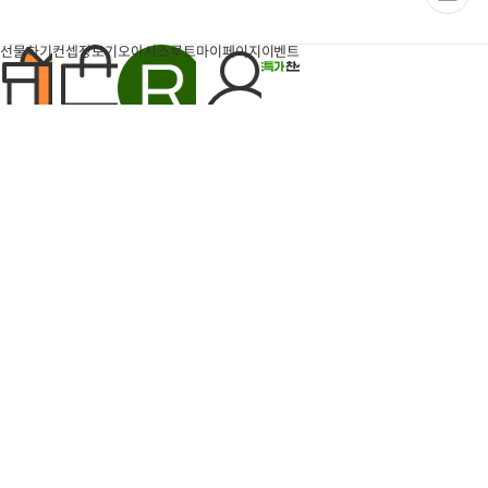
이
페
이
지
선물하기
컨셉장보기
오아시스루트
마이페이지
이벤트
팝업
반짝특가
득템찬스
6개
장
장
바
바
구
구
돈나소피아 부라타치즈 1박
엄마표 부대찌개 (700g내
니
니