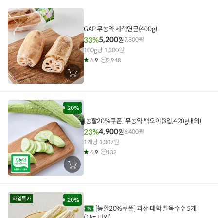
니
에
담
기
GAP 무농약 세척연근(400g)
5,200
33%
원
7,800
원
100g당 1,300원
4.9
3,948
장
바
구
니
에
담
20%
기
[농할20%쿠폰] 무농약 백오이(3입,420g내외)
4,900
23%
원
6,400
원
1개당 1,307원
4.9
132
장
바
구
니
에
담
타임특가
20%
기
[농할20%쿠폰] 괴산 대학 찰옥수수 5개
(1kg 내외)