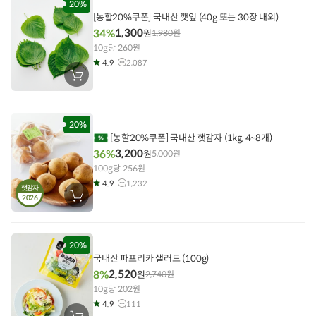
담
20%
기
[농할20%쿠폰] 국내산 깻잎 (40g 또는 30장 내외)
1,300
34%
원
1,980
원
10g당 260원
4.9
2,087
장
바
구
니
에
담
20%
기
[농할20%쿠폰] 국내산 햇감자 (1kg, 4~8개)
3,200
36%
원
5,000
원
100g당 256원
4.9
1,232
햇감자
2026
장
바
구
니
에
담
20%
기
국내산 파프리카 샐러드 (100g)
2,520
8%
원
2,740
원
10g당 202원
4.9
111