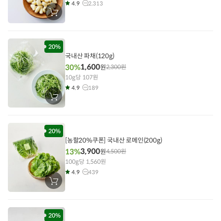
4.9
2,313
장
바
구
니
에
담
20%
기
국내산 파채(120g)
1,600
30%
원
2,300
원
10g당 107원
4.9
189
장
바
구
니
에
담
20%
기
[농할20%쿠폰] 국내산 로메인(200g)
3,900
13%
원
4,500
원
100g당 1,560원
4.9
439
장
바
구
니
에
담
20%