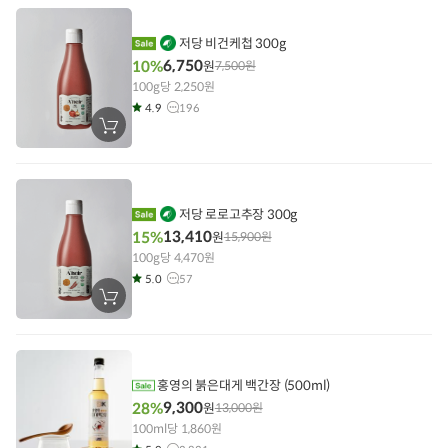
에
담
기
비
저당 비건케첩 300g
건
6,750
10%
원
7,500
원
상
100g당 2,250원
품
4.9
196
장
바
구
니
에
담
기
비
저당 로로고추장 300g
건
13,410
15%
원
15,900
원
상
100g당 4,470원
품
5.0
57
장
바
구
니
에
담
기
홍영의 붉은대게 백간장 (500ml)
9,300
28%
원
13,000
원
100ml당 1,860원