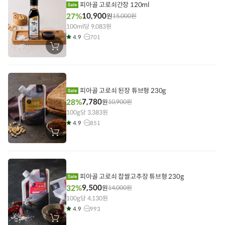
기
피아골 고로쇠간장 120ml
10,900
27%
원
15,000
원
100ml당 9,083원
4.9
701
장
바
구
니
에
담
기
피아골 고로쇠 된장 튜브형 230g
7,780
28%
원
10,900
원
100g당 3,383원
4.9
851
장
바
구
니
에
담
기
피아골 고로쇠 찹쌀고추장 튜브형 230g
9,500
32%
원
14,000
원
100g당 4,130원
4.9
993
장