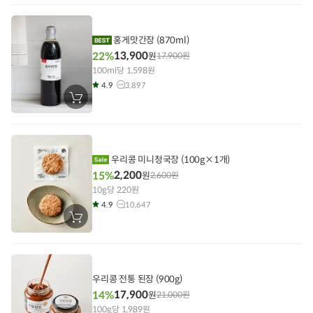
니
에
담
기
홍게맛간장 (870ml)
13,900
22%
원
17,900
원
100ml당 1,598원
4.9
3,897
장
바
구
니
에
담
기
우리콩 미니청국장 (100g×1개)
2,200
15%
원
2,600
원
10g당 220원
4.9
10,647
장
바
구
니
에
담
기
우리콩 전통 된장 (900g)
17,900
14%
원
21,000
원
100g당 1,989원