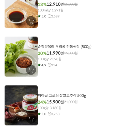
12,910
13%
원
15,000
원
100ml당 1,291원
5.0
2,689
장
바
구
니
에
담
기
순창문옥례 우리콩 전통쌈장 (500g)
11,990
20%
원
15,000
원
100g당 2,398원
4.9
314
장
바
구
니
에
담
기
피아골 고로쇠 찹쌀고추장 500g
15,900
24%
원
21,000
원
100g당 3,180원
5.0
3,758
장
바
구