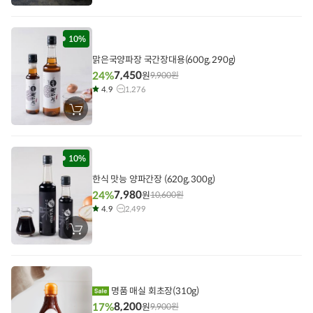
바
구
니
에
담
10%
기
맑은국양파장 국간장대용(600g, 290g)
7,450
24%
원
9,900
원
4.9
1,276
장
바
구
니
에
담
10%
기
한식 맛능 양파간장 (620g, 300g)
7,980
24%
원
10,600
원
4.9
2,499
장
바
구
니
에
담
기
명품 매실 회초장(310g)
8,200
17%
원
9,900
원