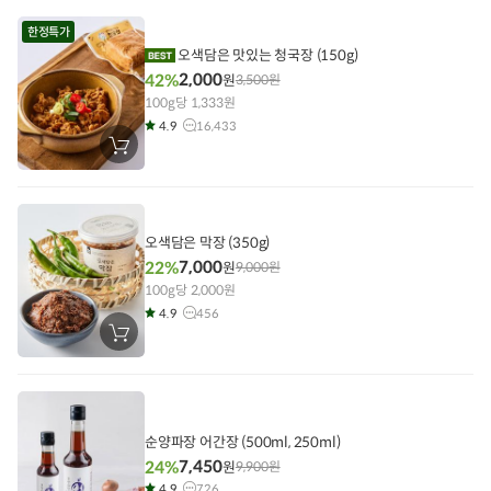
니
에
한정특가
담
기
오색담은 맛있는 청국장 (150g)
2,000
42%
원
3,500
원
100g당 1,333원
4.9
16,433
장
바
구
니
에
담
기
오색담은 막장 (350g)
7,000
22%
원
9,000
원
100g당 2,000원
4.9
456
장
바
구
니
에
담
기
순양파장 어간장 (500ml, 250ml)
7,450
24%
원
9,900
원
4.9
726