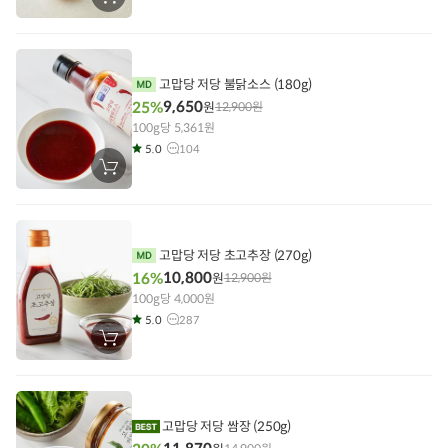
장
바
구
니
에
담
기
고맙당 저당 불닭소스 (180g)
9,650
25%
원
12,900
원
100g당 5,361원
5.0
104
장
바
구
니
에
담
기
고맙당 저당 초고추장 (270g)
10,800
16%
원
12,900
원
100g당 4,000원
5.0
287
장
바
구
니
에
담
기
고맙당 저당 쌈장 (250g)