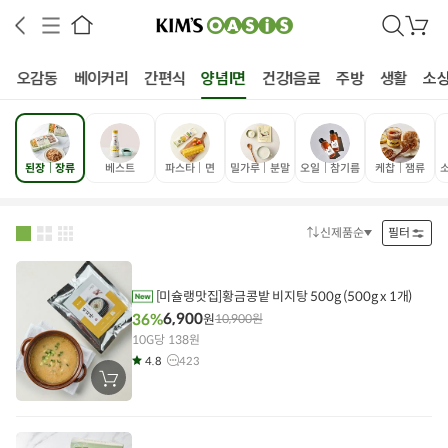
검
장
색
바
구
식
오감동
베이커리
간편식
양념I면
건강I음료
주방
생활
소
니
된장│장류
베스트
파스타│면
밀가루│분말
오일│참기름
케찹│잼류
상공인
농축산물할인
찬들마루
주문/배송
고객센터
신제품순
필터
정
렬
방
법
[미슐랭맛집]황금콩밭 비지탕 500g (500g x 1개)
6,900
36%
원
10,900
원
10G당 138원
4.8
423
장
바
구
니
에