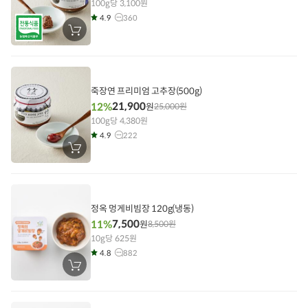
100g당 3,100원
4.9
360
장
바
구
니
에
담
기
죽장연 프리미엄 고추장(500g)
21,900
12%
원
25,000
원
100g당 4,380원
4.9
222
장
바
구
니
에
담
기
정옥 멍게비빔장 120g(냉동)
7,500
11%
원
8,500
원
10g당 625원
4.8
882
장
바
구
니
에