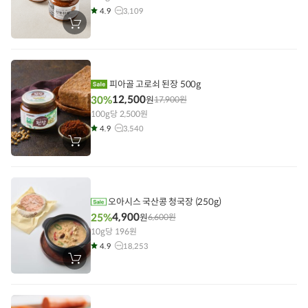
4.9
3,109
장
바
구
니
에
담
기
피아골 고로쇠 된장 500g
12,500
30%
원
17,900
원
100g당 2,500원
4.9
3,540
장
바
구
니
에
담
기
오아시스 국산콩 청국장 (250g)
4,900
25%
원
6,600
원
10g당 196원
4.9
18,253
장
바
구
니
에
담