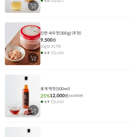
5.0
2,821
장
바
구
니
에
담
기
진한 새우젓(300g) (추젓)
9,500
원
10g당 317원
4.9
1,420
장
바
구
니
에
담
기
꽃게 액젓(500ml)
12,000
25%
원
16,000
원
4.9
1,033
장
바
구
니
에
담
기