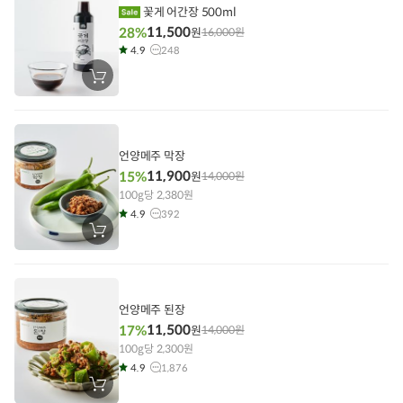
꽃게 어간장 500ml
11,500
28%
원
16,000
원
4.9
248
장
바
구
니
에
담
기
언양메주 막장
11,900
15%
원
14,000
원
100g당 2,380원
4.9
392
장
바
구
니
에
담
기
언양메주 된장
11,500
17%
원
14,000
원
100g당 2,300원
4.9
1,876
장
바