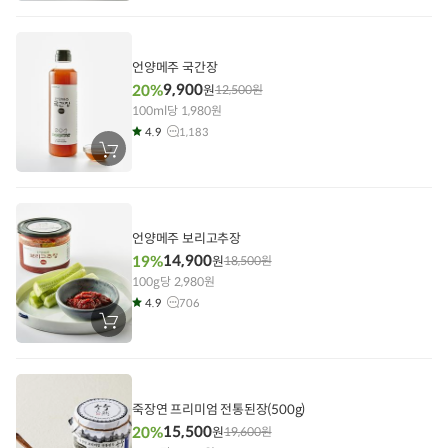
구
니
에
담
기
언양메주 국간장
9,900
20%
원
12,500
원
100ml당 1,980원
4.9
1,183
장
바
구
니
에
담
기
언양메주 보리고추장
14,900
19%
원
18,500
원
100g당 2,980원
4.9
706
장
바
구
니
에
담
기
죽장연 프리미엄 전통된장(500g)
15,500
20%
원
19,600
원