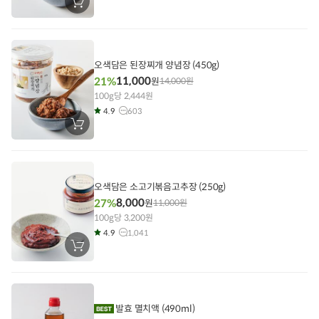
장
바
구
니
에
담
기
오색담은 된장찌개 양념장 (450g)
11,000
21%
원
14,000
원
100g당 2,444원
4.9
603
장
바
구
니
에
담
기
오색담은 소고기볶음고추장 (250g)
8,000
27%
원
11,000
원
100g당 3,200원
4.9
1,041
장
바
구
니
에
담
기
발효 멸치액 (490ml)