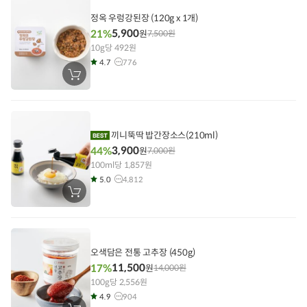
담
기
정옥 우렁강된장 (120g x 1개)
5,900
21%
원
7,500
원
10g당 492원
4.7
776
장
바
구
니
에
담
기
끼니뚝딱 밥간장소스(210ml)
3,900
44%
원
7,000
원
100ml당 1,857원
5.0
4,812
장
바
구
니
에
담
기
오색담은 전통 고추장 (450g)
11,500
17%
원
14,000
원
100g당 2,556원
4.9
904