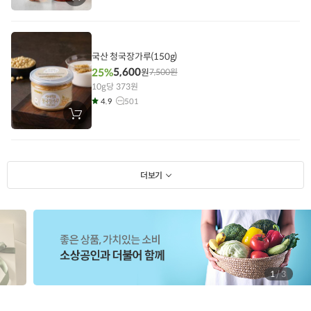
바
구
니
에
담
기
국산 청국장가루(150g)
5,600
25%
원
7,500
원
10g당 373원
4.9
501
장
바
구
니
에
담
기
더보기
1
/
3