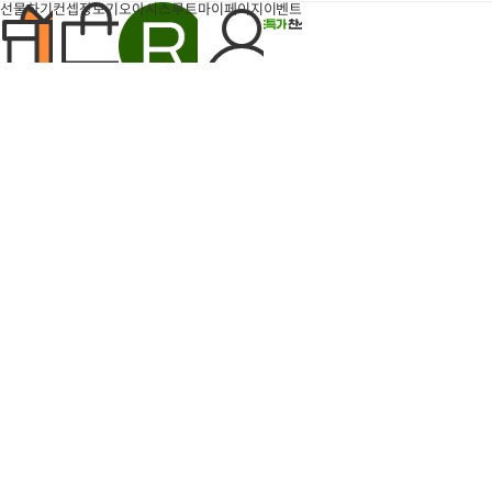
지
선물하기
컨셉장보기
오아시스루트
마이페이지
이벤트
팝업
반짝특가
득템찬스
타임특가
타임특가
6개
장
장
바
바
구
구
돈나소피아 부라타치즈 1박
엄마표 부대찌개 (700g내
니
니
에
스 (100g×6개)
에
외/2인분)
산도
0.24%
폴리페놀
392mg/kg
담
담
21,600
9,1
47%
48%
유기농 돈나소피아 엑스트라버진
원
기
기