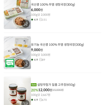
담
기
국산콩 100% 무염 생청국장(300g)
6,000
원
100g당 2,000원
4.9
151
장
바
구
니
에
담
기
유기농 국산콩 100% 무염 생청국장(300g)
9,000
원
100g당 3,000원
4.9
89
장
바
구
니
에
담
기
설탕무첨가 일품 고추장(450g)
12,000
20%
원
15,000
원
100g당 2,667원
4.9
670