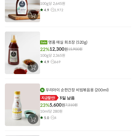
100g당 2,645원
4.9
1,972
장
바
구
니
에
담
기
명품 매실 회초장 (520g)
12,300
22%
원
15,900
원
100g당 2,365원
4.9
669
장
바
구
니
에
담
우리아이 순한간장 비빔볶음용 (200ml)
기
3일 남음
지금할인!
5,600
23%
원
7,310
원
10ml당 280원
5.0
4
장
바
구
니