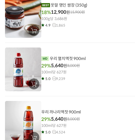
기
웃말 명인 쌈장 (350g)
12,900
18%
원
15,900
원
100g당 3,686원
4.9
1,865
장
바
구
니
에
담
기
우리 멸치액젓 900ml
5,640
29%
원
8,000
원
100ml당 627원
5.0
9,239
장
바
구
니
에
담
기
우리 까나리액젓 900ml
5,640
29%
원
8,000
원
100ml당 627원
5.0
4,524
장