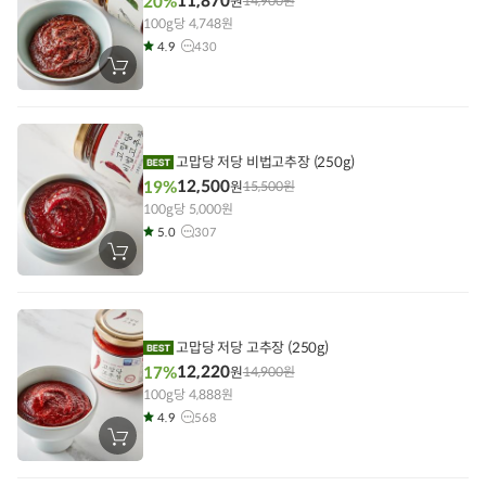
11,870
20%
원
14,900
원
100g당 4,748원
4.9
430
장
바
구
니
에
담
기
고맙당 저당 비법고추장 (250g)
12,500
19%
원
15,500
원
100g당 5,000원
5.0
307
장
바
구
니
에
담
기
고맙당 저당 고추장 (250g)
12,220
17%
원
14,900
원
100g당 4,888원
4.9
568
장
바
구
니