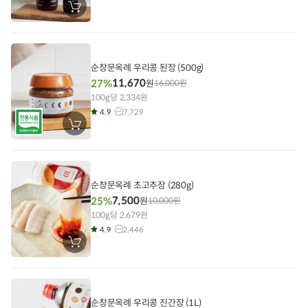
장
바
구
니
에
담
기
순창문옥례 우리콩 된장 (500g)
11,670
27%
원
16,000
원
100g당 2,334원
4.9
7,729
장
바
구
니
에
담
기
순창문옥례 초고추장 (280g)
7,500
25%
원
10,000
원
100g당 2,679원
4.9
2,446
장
바
구
니
에
담
기
순창문옥례 우리콩 진간장 (1L)