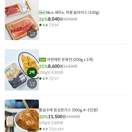
담
기
Nico 세라노 하몽 슬라이스 (100g)
8,040
26%
원
10,900
원
4.8
184
장
바
구
니
에
담
기
자연에찬 돈육전 (200g x 1개)
8,600
25%
원
11,500
원
2팩
100g당 4,300원
4.9
727
장
바
구
니
에
담
기
통살수제 등심돈가스 (500g, 4~5인분)
11,500
20%
원
14,500
원
100g당 2,300원
4.9
10,584