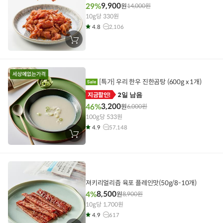
9,900
29%
원
14,000
원
10g당 330원
4.8
2,106
장
바
구
니
에
담
기
[특가] 우리 한우 진한곰탕 (600g x 1개)
2일 남음
지금할인!
3,200
46%
원
6,000
원
100g당 533원
4.9
57,148
장
바
구
니
에
담
기
져키리얼리즘 육포 플레인맛(50g/8-10개)
8,500
4%
원
8,900
원
10g당 1,700원
4.9
617