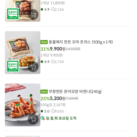
1개당 11,800원
4.9
2,126
장
바
구
니
에
담
기
동물복지 한돈 꼬마 돈까스 (500g x 1개)
9,900
31%
원
14,500
원
1개당 9,900원
4.9
1,730
장
바
구
니
에
담
무항한돈 문어모양 비엔나(240g)
기
5,200
25%
원
7,000
원
100g당 2,167원
5.0
9,050
일
월
화
토
요일 도착
장
바
구
니
에