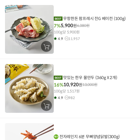
니
에
담
기
무항한돈 팜프레시 전G 베이컨 (100g)
5,900
7%
원
6,380
원
100g당 5,900원
4.9
11,957
장
바
구
니
에
담
기
맛있는 한우 물만두 (360g X 2개)
10,920
16%
원
13,000
원
100g당 1,517원
4.9
982
장
바
구
니
에
담
기
전자레인지 6분 무뼈양념닭발(300g)