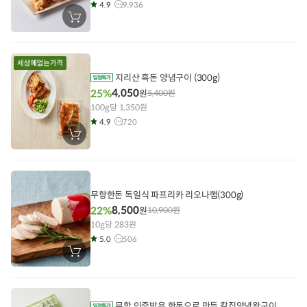
4.9
9,936
장
바
구
니
에
담
기
지리산 흑돈 양념구이 (300g)
4,050
25%
원
5,400
원
100g당 1,350원
4.9
720
장
바
구
니
에
담
기
무항한돈 독일식 파프리카 리오나햄(300g)
8,500
22%
원
10,900
원
10g당 283원
5.0
506
장
바
구
니
에
담
무항 인증받은 한돈으로 만든 칼집양념왕구이