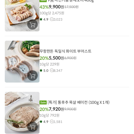
9無 자연키움 훈제오리 400g
9,900
43%
원
17,500
원
100g당 2,475원
4.9
3,023
장
바
구
니
에
담
기
무항한돈 독일식 화이트 부어스트
5,500
20%
원
6,900
원
10g당 229원
5.0
8,347
장
바
구
니
에
담
기
[특가] 통후추 목살 베이컨 (100g X 1개)
7,920
20%
원
9,900
원
10g당 792원
4.9
1,581
장
바