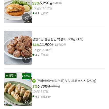
5,250
33%
원
7,900
원
100g당 2,019원
4.9
697
장
바
구
니
에
담
기
삼원가든 한돈 한입 떡갈비 (500g x 1개)
11,900
14%
원
13,900
원
100g당 2,380원
4.9
442
장
바
구
니
에
한정특가
담
20%
기
[우리아이안심먹거리] 잇밋 제로 소시지 (250g)
6,790
1%
원
6,900
원
10g당 217원
4.9
1,569
장
바
구