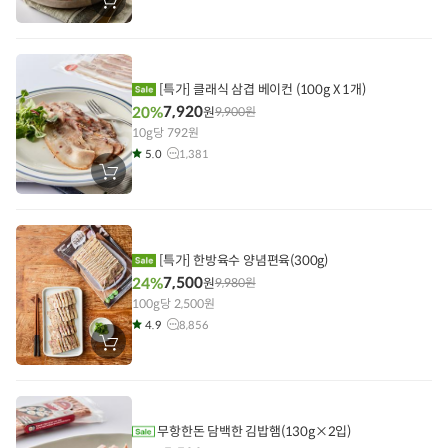
장
바
구
니
에
담
기
[특가] 클래식 삼겹 베이컨 (100g X 1개)
7,920
20%
원
9,900
원
10g당 792원
5.0
1,381
장
바
구
니
에
담
기
[특가] 한방육수 양념편육(300g)
7,500
24%
원
9,980
원
100g당 2,500원
4.9
8,856
장
바
구
니
에
담
기
무항한돈 담백한 김밥햄(130g×2입)