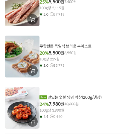
5,500
25%
원
7,400
원
100g당 2,115원
5.0
37,918
장
바
구
니
에
담
기
무항한돈 독일식 브라운 부어스트
5,500
20%
원
6,950
원
10g당 229원
5.0
13,773
장
바
구
니
에
담
기
맛있는 숯불 양념 막창(200g/냉장)
7,980
24%
원
10,600
원
100g당 3,990원
4.9
2,440
장
바
구