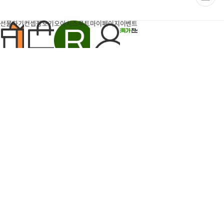
이
페
이
지
선물하기
컨셉장보기
오아시스루트
마이페이지
이벤트
팝업
반짝특가
득템찬스
6개
장
장
바
바
구
구
돈나소피아 부라타치즈 1박
엄마표 부대찌개 (700g내
니
니