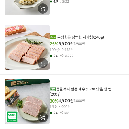
4.9
852
장
바
구
니
에
담
기
무항한돈 담백한 사각햄(240g)
5,900
25%
원
7,900
원
100g당 2,458원
5.0
13,272
장
바
구
니
에
담
기
동물복지 한돈 새우젓으로 맛을 낸 햄
(200g)
4,900
30%
원
7,000
원
1개당 4,900원
5.0
432
장
바
구