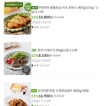
에
담
무항한돈 통통등심 치즈 돈까스 (405g(135g * 3
기
입) X 1개)
10,800
25%
원
14,400
원
100g당 2,667원
4.9
6,089
장
바
구
니
에
담
기
한우 스테이크 (90gX 2입 X 1개)
8,100
10%
원
9,000
원
100g당 4,500원
4.9
7,369
장
바
구
니
에
담
기
프리미엄 한돈 수제양념갈비 (800g/냉동)
16,900
15%
원
19,900
원
100g당 2,112원
4.9
7,852