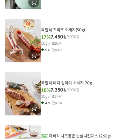
장
바
구
니
에
담
기
독일식 쵸리조 소세지(90g)
7,450
17%
원
9,000
원
10g당 828원
5.0
447
장
바
구
니
에
담
기
독일식 페파 살라미 소세지 90g
7,350
18%
원
9,000
원
10g당 817원
4.9
494
장
바
구
니
에
담
기
더빠삭 치즈품은 순살치킨까스 (260g)