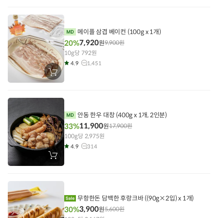
구
니
에
담
기
메이플 삼겹 베이컨 (100g x 1개)
7,920
20%
원
9,900
원
10g당 792원
4.9
1,451
장
바
구
니
에
담
기
안동 한우 대창 (400g x 1개, 2인분)
11,900
33%
원
17,900
원
100g당 2,975원
4.9
314
장
바
구
니
에
담
기
무항한돈 담백한 후랑크바 ((90g×2입) x 1개)
3,900
30%
원
5,600
원