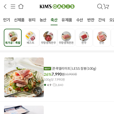
검
장
색
바
구
인기
신제품
뷰티
농산
축산
유제품
수산
반찬
간식
오
니
육가공│족발
베스트
무항생제한우
무항생제한돈
한우
한돈
상공인
농축산물할인
찬들마루
주문/배송
고객센터
[존쿡델리미트] LESS 잠봉(100g)
7,990
26%
원
10,900
원
100g당 7,990원
4.9
1,840
장
바
구
니
에
담
기