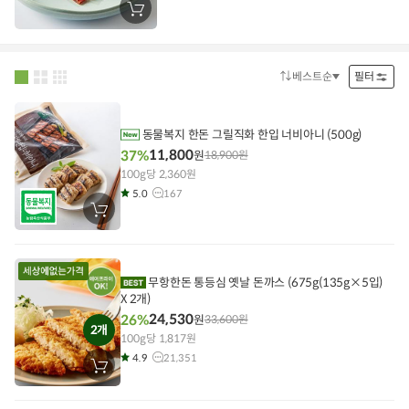
장
바
구
니
에
담
베스트순
필터
정
기
렬
방
법
동물복지 한돈 그릴직화 한입 너비아니 (500g)
11,800
37%
원
18,900
원
100g당 2,360원
5.0
167
장
바
구
니
에
담
무항한돈 통등심 옛날 돈까스 (675g(135g×5입)
기
X 2개)
24,530
26%
원
33,600
원
2개
100g당 1,817원
4.9
21,351
장
바
구
니