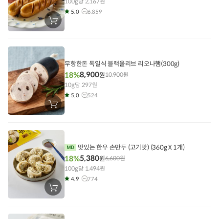
100g당 2,167원
5.0
6,859
장
바
구
니
에
담
기
무항한돈 독일식 블랙올리브 리오나햄(300g)
8,900
18%
원
10,900
원
10g당 297원
5.0
524
장
바
구
니
에
담
기
맛있는 한우 손만두 (고기맛) (360g X 1개)
5,380
18%
원
6,600
원
100g당 1,494원
4.9
774
장
바
구
니
에