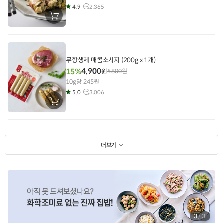
4.9
2,365
장
바
구
니
에
담
기
무항생제 매콤소시지 (200g x 1개)
4,900
15%
원
5,800
원
10g당 245원
5.0
3,006
장
바
구
니
에
담
기
더보기
3
/
3