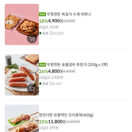
니
에
담
기
무항한돈 독일식 수제 비엔나
4,900
18%
원
6,000
원
10g당 223원
5.0
14,220
장
바
구
니
에
담
기
무항한돈 숯불갈비 후랑크 (200g x 1팩)
4,800
26%
원
6,500
원
100g당 2,400원
5.0
4,150
장
바
구
니
에
담
기
참맛다한 유황먹인 오리훈제(400g)
11,800
25%
원
15,800
원
10g당 295원