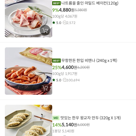
나트륨을 줄인 마일드 베이컨(120g)
4,880
9%
원
5,380
원
100g당 4,067원
5.0
2,572
장
바
구
니
에
담
기
무항한돈 한입 비엔나 (240g x 1팩)
4,600
25%
원
6,200
원
100g당 1,917원
5.0
100,694
장
바
구
니
에
담
기
맛있는 한우 왕교자 만두 (320g X 1개)
5,140
14%
원
6,000
원
1봉당 5,140원