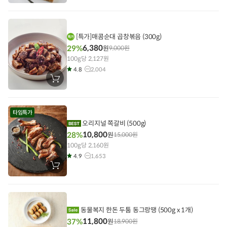
바
구
니
에
담
기
[특가]매콤순대 곱창볶음 (300g)
6,380
29%
원
9,000
원
100g당 2,127원
4.8
2,004
장
바
구
니
에
타임특가
담
기
오리지널 쪽갈비 (500g)
10,800
28%
원
15,000
원
100g당 2,160원
4.9
1,653
장
바
구
니
에
담
기
동물복지 한돈 두툼 동그랑땡 (500g x 1개)
11,800
37%
원
18,900
원