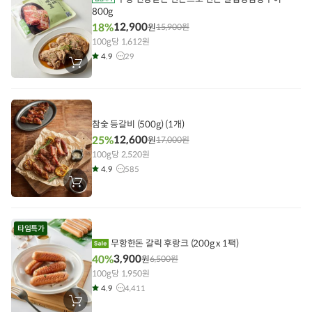
기
800g
12,900
18%
원
15,900
원
100g당 1,612원
4.9
29
장
바
구
니
에
담
기
참숯 등갈비 (500g) (1개)
12,600
25%
원
17,000
원
100g당 2,520원
4.9
585
장
바
구
니
에
타임특가
담
기
무항한돈 갈릭 후랑크 (200g x 1팩)
3,900
40%
원
6,500
원
100g당 1,950원
4.9
4,411
장