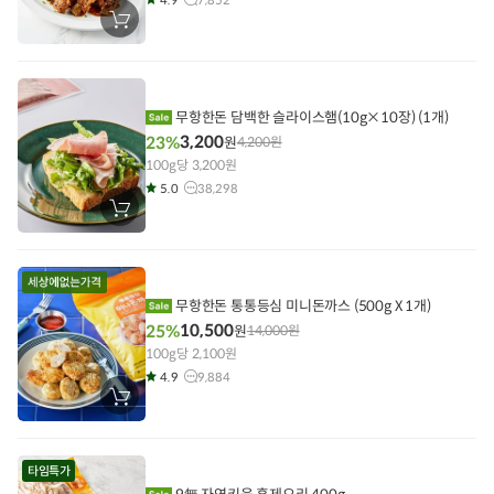
장
바
구
니
에
담
기
무항한돈 담백한 슬라이스햄(10g×10장) (1개)
3,200
23%
원
4,200
원
100g당 3,200원
5.0
38,298
장
바
구
니
에
담
기
무항한돈 통통등심 미니돈까스 (500g X 1개)
10,500
25%
원
14,000
원
100g당 2,100원
4.9
9,884
장
바
구
니
에
타임특가
담
기