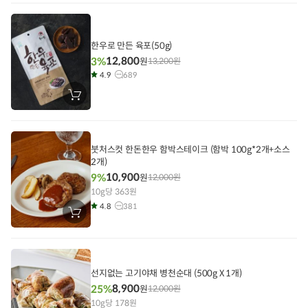
니
에
담
기
한우로 만든 육포(50g)
12,800
3%
원
13,200
원
4.9
689
장
바
구
니
에
담
붓처스컷 한돈한우 함박스테이크 (함박 100g*2개+소스
기
2개)
10,900
9%
원
12,000
원
10g당 363원
4.8
381
장
바
구
니
에
담
기
선지없는 고기야채 병천순대 (500g X 1개)
8,900
25%
원
12,000
원
10g당 178원