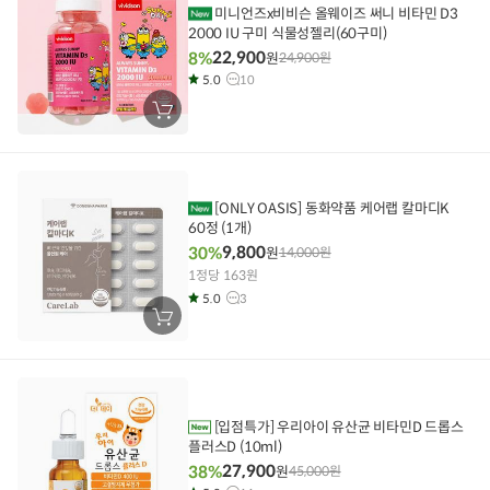
미니언즈x비비슨 올웨이즈 써니 비타민 D3
2000 IU 구미 식물성젤리(60구미)
22,900
8%
원
24,900
원
5.0
10
장
바
구
니
에
담
기
[ONLY OASIS] 동화약품 케어랩 칼마디K
60정 (1개)
9,800
30%
원
14,000
원
1정당 163원
5.0
3
장
바
구
니
에
담
기
[입점특가] 우리아이 유산균 비타민D 드롭스
플러스D (10ml)
27,900
38%
원
45,000
원