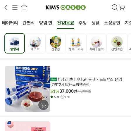
검
장
색
바
구
베이커리
간편식
양념I면
건강I음료
주방
생활
소상공인
지
니
영양제
베스트
건강즙
생수│커피
식혜│음료
천연과즙
상공인
농축산물할인
찬들마루
주문/배송
고객센터
한삼인 멀티비타G이뮨샷 기프트박스 14입
(7병*2세트)(+쇼핑백증정)
37,000
51%
원
77,000
원
5.0
378
장
바
구
니
에
담
기