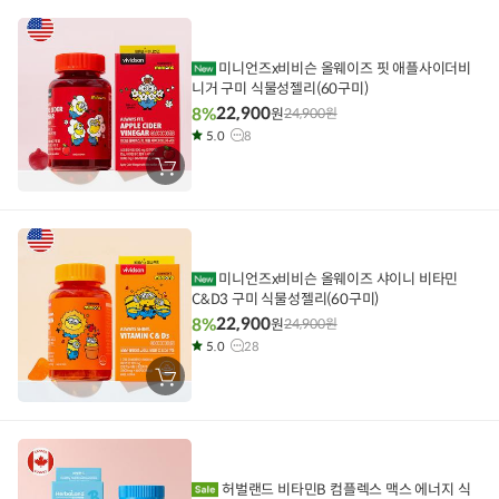
니
에
담
기
미니언즈x비비슨 올웨이즈 핏 애플사이더비
니거 구미 식물성젤리(60구미)
22,900
8%
원
24,900
원
5.0
8
장
바
구
니
에
담
기
미니언즈x비비슨 올웨이즈 샤이니 비타민
C&D3 구미 식물성젤리(60구미)
22,900
8%
원
24,900
원
5.0
28
장
바
구
니
에
담
기
허벌랜드 비타민B 컴플렉스 맥스 에너지 식