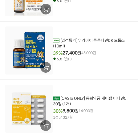
5.0
11
장
바
구
니
에
담
기
[입점특가] 우리아이 튼튼타민DK 드롭스
(10ml)
27,400
39%
원
45,000
원
5.0
13
장
바
구
니
에
담
기
[OASIS ONLY] 동화약품 케어랩 비타민C
30정 (1개)
9,800
30%
원
14,000
원
1정당 327원
장
바
구