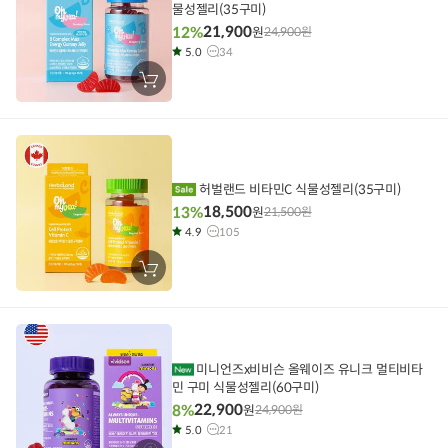
물성젤리(35구미)
21,900
12%
원
24,900
원
5.0
34
장
바
구
니
에
담
기
허벌랜드 비타민C 식물성젤리(35구미)
18,500
13%
원
21,500
원
4.9
105
장
바
구
니
에
담
기
미니언즈x비비슨 올웨이즈 유니크 멀티비타
민 구미 식물성젤리(60구미)
22,900
8%
원
24,900
원
5.0
21