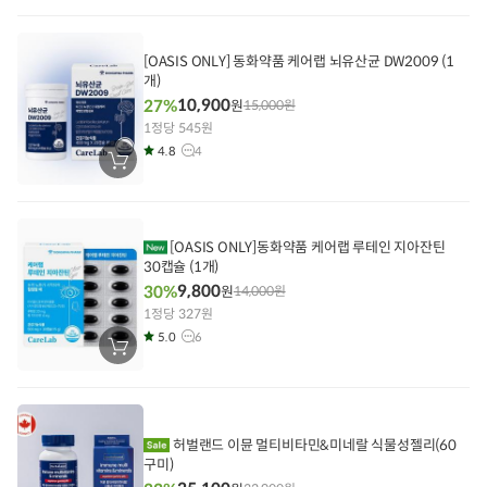
구
니
에
담
[OASIS ONLY] 동화약품 케어랩 뇌유산균 DW2009 (1
기
개)
10,900
27%
원
15,000
원
1정당 545원
4.8
4
장
바
구
니
에
담
[OASIS ONLY]동화약품 케어랩 루테인 지아잔틴
기
30캡슐 (1개)
9,800
30%
원
14,000
원
1정당 327원
5.0
6
장
바
구
니
에
담
기
허벌랜드 이뮨 멀티비타민&미네랄 식물성젤리(60
구미)