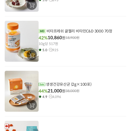
장
바
구
니
에
담
기
비타프레쉬 귤젤리 비타민C&D 3000 70정
10,860
42%
원
18,900
원
10g당 517원
5.0
925
장
바
구
니
에
담
기
생생건강유산균 (2g×100포)
21,000
44%
원
38,000
원
4.9
4,096
장
바
구
니
에
담
기