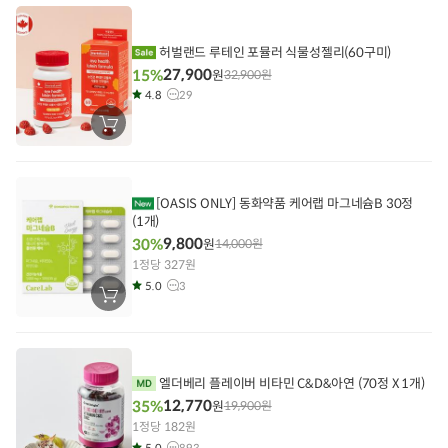
에
담
기
허벌랜드 루테인 포뮬러 식물성젤리(60구미)
27,900
15%
원
32,900
원
4.8
29
장
바
구
니
에
담
[OASIS ONLY] 동화약품 케어랩 마그네슘B 30정
기
(1개)
9,800
30%
원
14,000
원
1정당 327원
5.0
3
장
바
구
니
에
담
기
엘더베리 플레이버 비타민 C&D&아연 (70정 X 1개)
12,770
35%
원
19,900
원
1정당 182원
5.0
893