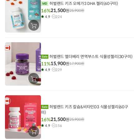
허벌랜드 키즈 오메가3 DHA 젤리(60구미)
21,500
16%
원
25,900
원
4.9
224
장
바
구
니
에
담
기
허벌랜드 엘더베리 면역부스트 식물성젤리(30구미)
15,900
11%
원
17,900
원
4.9
229
장
바
구
니
에
담
기
허벌랜드 키즈 칼슘&비타민D3 식물성젤리(60구
미)
21,500
16%
원
25,900
원
4.9
156
장
바