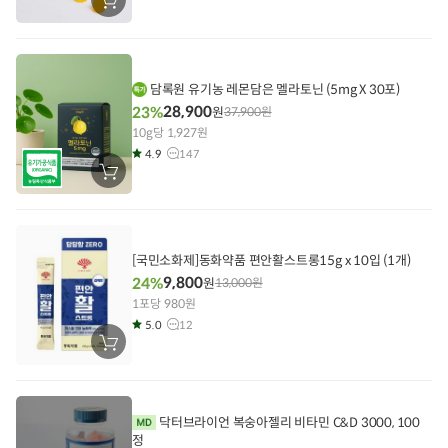
장
바
구
니
에
담
기
담록원 유기농 레몬담은 멜라토닌 (5mg X 30포)
28,900
23%
원
37,900
원
10g당 1,927원
4.9
147
장
바
구
니
에
담
기
[국민소화제]동화약품 편안활스트롱15g x 10입 (1개)
9,800
24%
원
13,000
원
1포당 980원
5.0
12
장
바
구
니
에
담
닥터브라이언 복숭아젤리 비타민 C&D 3000, 100
기
정