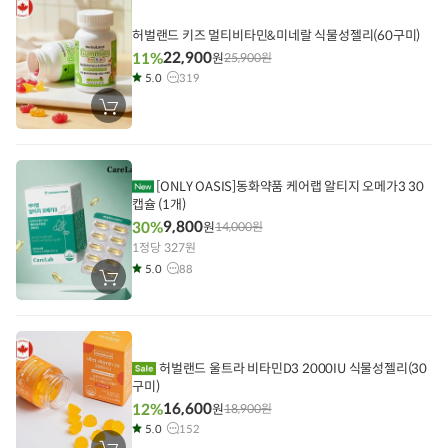
담
기
허벌랜드 키즈 멀티비타민&미네랄 식물성젤리(60구미)
22,900
11%
원
25,900
원
5.0
319
장
바
구
니
에
담
[ONLY OASIS]동화약품 케어랩 알티지 오메가3 30
기
캡슐 (1개)
9,800
30%
원
14,000
원
1정당 327원
5.0
88
장
바
구
니
에
담
기
허벌랜드 울트라 비타민D3 2000IU 식물성젤리(30
구미)
16,600
12%
원
18,900
원
5.0
152