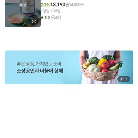
13,190
20%
원
16,500
원
품절
1정당 132원
5.0
602
장
바
구
니
에
담
기
3
/
3