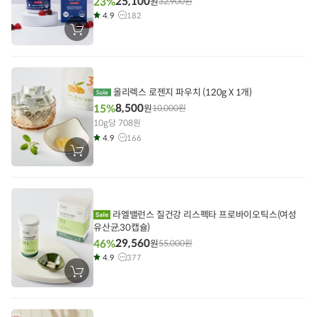
25,100
23%
원
32,900
원
4.9
182
장
바
구
니
에
담
기
올리렉스 로젠지 파우치 (120g X 1개)
8,500
15%
원
10,000
원
10g당 708원
4.9
166
장
바
구
니
에
담
기
라엘밸런스 질건강 리스펙타 프로바이오틱스(여성
유산균,30캡슐)
29,560
46%
원
55,000
원
4.9
377
장
바
구
니
에