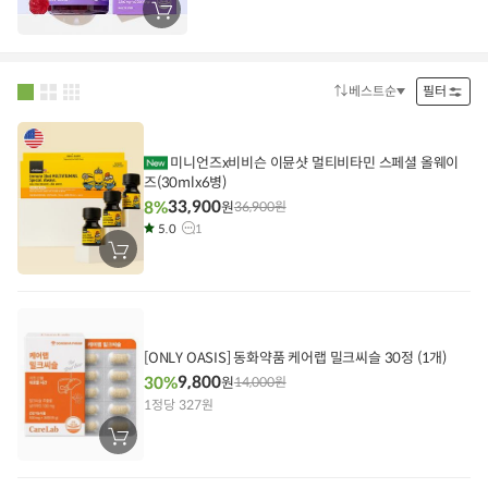
장
바
구
니
에
담
베스트순
필터
정
기
렬
방
법
미니언즈x비비슨 이뮨샷 멀티비타민 스페셜 올웨이
즈(30mlx6병)
33,900
8%
원
36,900
원
5.0
1
장
바
구
니
에
담
기
[ONLY OASIS] 동화약품 케어랩 밀크씨슬 30정 (1개)
9,800
30%
원
14,000
원
1정당 327원
장
바
구
니