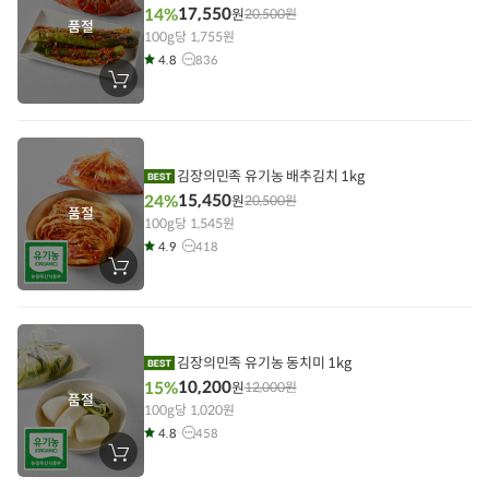
17,550
14%
원
20,500
원
품절
100g당 1,755원
4.8
836
장
바
구
니
에
담
기
김장의민족 유기농 배추김치 1kg
15,450
24%
원
20,500
원
품절
100g당 1,545원
4.9
418
장
바
구
니
에
담
기
김장의민족 유기농 동치미 1kg
10,200
15%
원
12,000
원
품절
100g당 1,020원
4.8
458
장
바
구