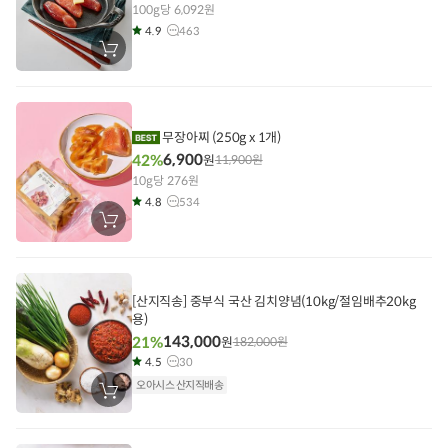
100g당 6,092원
4.9
463
장
바
구
니
에
담
기
무장아찌 (250g x 1개)
6,900
42%
원
11,900
원
10g당 276원
4.8
534
장
바
구
니
에
담
[산지직송] 중부식 국산 김치양념(10kg/절임배추20kg
기
용)
143,000
21%
원
182,000
원
4.5
30
오아시스 산지직배송
장
바
구
니
에