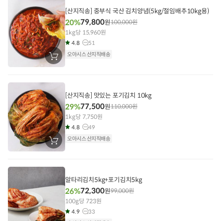
담
[산지직송] 중부식 국산 김치양념(5kg/절임배추10kg용)
기
79,800
20%
원
100,000
원
1kg당 15,960원
4.8
51
오아시스 산지직배송
장
바
구
니
에
담
[산지직송] 맛있는 포기김치 10kg
기
77,500
29%
원
110,000
원
1kg당 7,750원
4.8
49
오아시스 산지직배송
장
바
구
니
에
담
알타리김치5kg+포기김치5kg
기
72,300
26%
원
99,000
원
100g당 723원
4.9
33