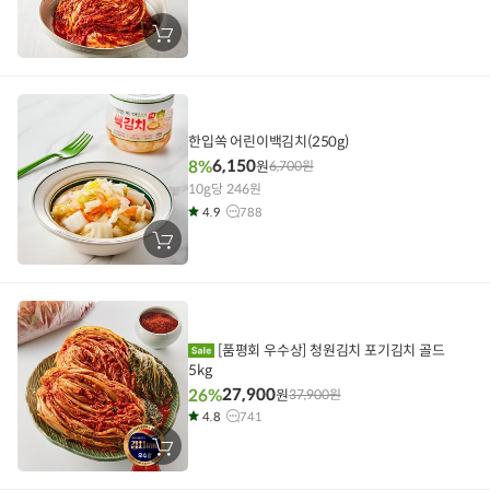
장
바
구
니
에
담
기
한입쏙 어린이백김치(250g)
6,150
8%
원
6,700
원
10g당 246원
4.9
788
장
바
구
니
에
담
기
[품평회 우수상] 청원김치 포기김치 골드
5kg
27,900
26%
원
37,900
원
4.8
741
장
바
구