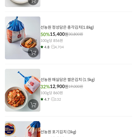
장
바
구
니
에
담
기
선농원 정성담은 총각김치(1.8kg)
15,400
50%
원
30,800
원
100g당 856원
4.8
4,704
장
바
구
니
에
담
기
선농원 매실담은 썰은김치 (1.5kg)
12,900
32%
원
19,000
원
100g당 860원
4.7
132
장
바
구
니
에
담
기
선농원 포기김치 (3kg)