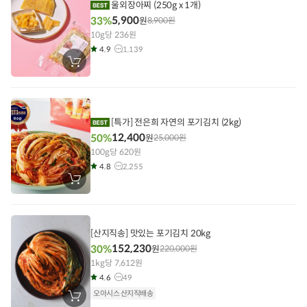
기
울외장아찌 (250g x 1개)
5,900
33%
원
8,900
원
10g당 236원
4.9
1,139
장
바
구
니
에
담
기
[특가] 전은희 자연의 포기김치 (2kg)
12,400
50%
원
25,000
원
100g당 620원
4.8
2,255
장
바
구
니
에
담
[산지직송] 맛있는 포기김치 20kg
기
152,230
30%
원
220,000
원
1kg당 7,612원
4.6
49
오아시스 산지직배송
장