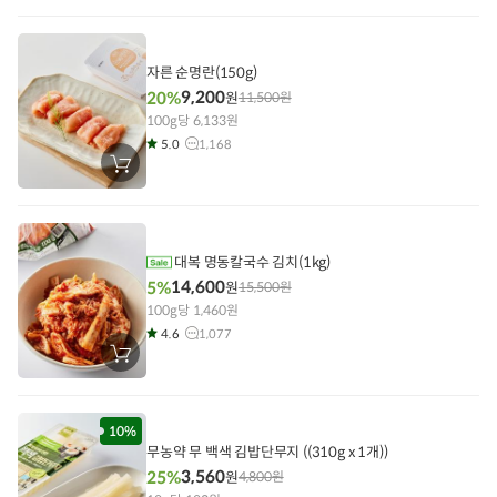
구
니
에
담
기
자른 순명란(150g)
9,200
20%
원
11,500
원
100g당 6,133원
5.0
1,168
장
바
구
니
에
담
기
대복 명동칼국수 김치(1kg)
14,600
5%
원
15,500
원
100g당 1,460원
4.6
1,077
장
바
구
니
에
담
10%
기
무농약 무 백색 김밥단무지 ((310g x 1개))
3,560
25%
원
4,800
원