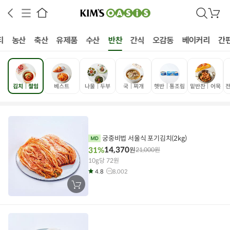
검
장
색
바
구
티
농산
축산
유제품
수산
반찬
간식
오감동
베이커리
간
니
김치│절임
베스트
나물│두부
국│찌개
햇반│통조림
밑반찬│어묵
전
상공인
농축산물할인
찬들마루
주문/배송
고객센터
궁중비법 서울식 포기김치(2kg)
14,370
31%
원
21,000
원
10g당 72원
4.8
8,002
장
바
구
니
에
담
기