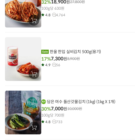
18,900
32%
원
27,800
원
100g당 630원
4.8
4,764
장
바
구
니
에
담
기
한울 한입 실비김치 500g(용기)
7,300
17%
원
8,900
원
4.9
56
장
바
구
니
에
담
기
담은 여수 돌산갓물김치 (1kg) (1kg X 1개)
7,000
30%
원
10,000
원
100g당 700원
4.8
733
장
바
구