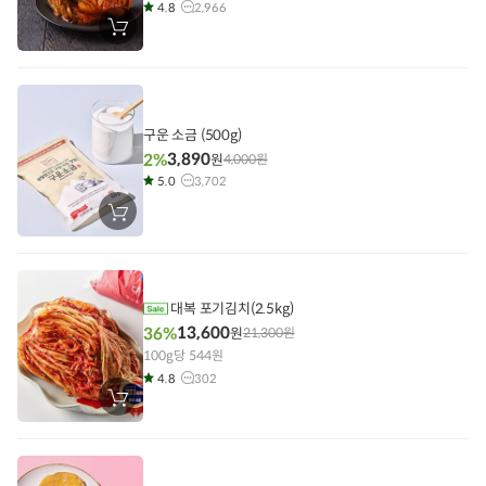
4.8
2,966
장
바
구
니
에
담
기
구운 소금 (500g)
3,890
2%
원
4,000
원
5.0
3,702
장
바
구
니
에
담
기
대복 포기김치(2.5kg)
13,600
36%
원
21,300
원
100g당 544원
4.8
302
장
바
구
니
에
담