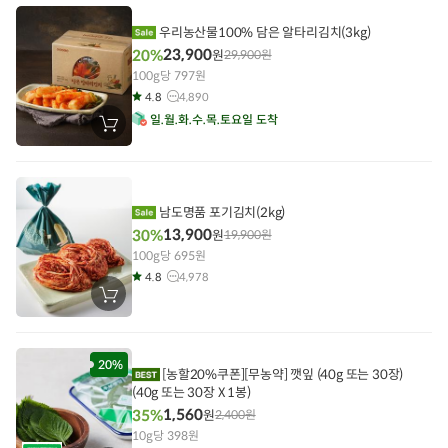
에
담
우리농산물100% 담은 알타리김치(3kg)
기
23,900
20%
원
29,900
원
100g당 797원
4.8
4,890
일
월
화
수
목
토
요일 도착
장
바
구
니
에
담
기
남도명품 포기김치(2kg)
13,900
30%
원
19,900
원
100g당 695원
4.8
4,978
장
바
구
니
에
담
20%
[농할20%쿠폰][무농약] 깻잎 (40g 또는 30장)
기
(40g 또는 30장 X 1봉)
1,560
35%
원
2,400
원
10g당 398원