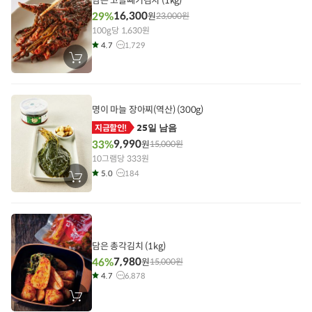
담은 고들빼기김치 (1kg)
16,300
29%
원
23,000
원
100g당 1,630원
4.7
1,729
장
바
구
니
에
담
명이 마늘 장아찌(역산) (300g)
기
25일 남음
지금할인!
9,990
33%
원
15,000
원
10그램당 333원
5.0
184
장
바
구
니
에
담
기
담은 총각김치 (1kg)
7,980
46%
원
15,000
원
4.7
6,878
장
바