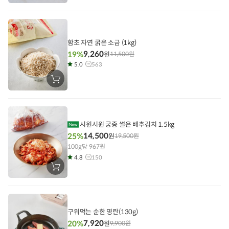
바
구
니
에
담
기
함초 자연 굵은 소금 (1kg)
9,260
19%
원
11,500
원
5.0
563
장
바
구
니
에
담
기
시원시원 궁중 썰은 배추김치 1.5kg
14,500
25%
원
19,500
원
100g당 967원
4.8
150
장
바
구
니
에
담
기
구워먹는 순한 명란(130g)
7,920
20%
원
9,900
원