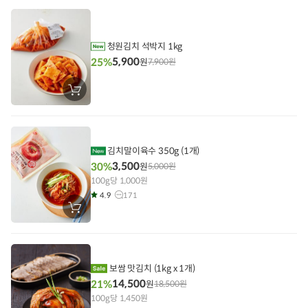
니
에
담
기
청원김치 석박지 1kg
5,900
25%
원
7,900
원
장
바
구
니
에
담
기
김치말이육수 350g (1개)
3,500
30%
원
5,000
원
100g당 1,000원
4.9
171
장
바
구
니
에
담
기
보쌈 맛김치 (1kg x 1개)
14,500
21%
원
18,500
원
100g당 1,450원