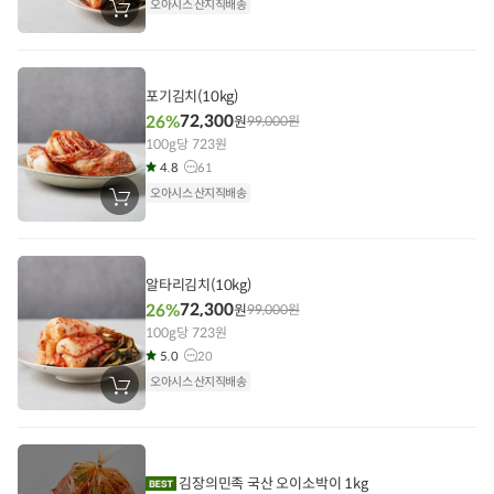
오아시스 산지직배송
장
바
구
니
에
담
포기김치(10kg)
기
72,300
26%
원
99,000
원
100g당 723원
4.8
61
오아시스 산지직배송
장
바
구
니
에
담
알타리김치(10kg)
기
72,300
26%
원
99,000
원
100g당 723원
5.0
20
오아시스 산지직배송
장
바
구
니
에
담
기
김장의민족 국산 오이소박이 1kg