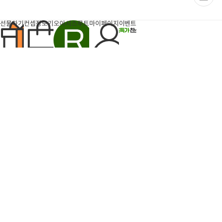
이
페
이
지
선물하기
컨셉장보기
오아시스루트
마이페이지
이벤트
팝업
반짝특가
득템찬스
타임특가
6개
장
장
바
바
구
구
돈나소피아 부라타치즈 1박
엄마표 부대찌개 (700g내
니
니