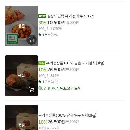
니
에
담
기
김장의민족 유기농 깍두기 1kg
10,500
30%
원
15,000
원
품절
100g당 1,050원
4.9
496
장
바
구
니
에
담
우리농산물100% 담은 포기김치(3kg)
기
26,900
10%
원
29,900
원
품절
100g당 897원
4.7
3,350
일
월
화
수
목
토
요일 도착
장
바
구
니
에
담
기
우리농산물100% 담은 열무김치(3kg)
26,900
10%
원
29,900
원
품절
100g당 897원