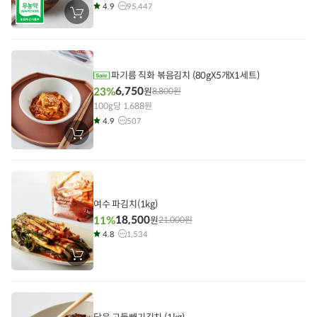
4.9
95,447
장
바
구
니
에
담
기
파기름 직화 볶음김치 (80gX5개X1세트)
6,750
23%
원
8,800
원
100g당 1,688원
4.9
507
장
바
구
니
에
담
기
여수 파김치(1kg)
18,500
11%
원
21,000
원
4.8
1,534
장
바
구
니
에
담
기