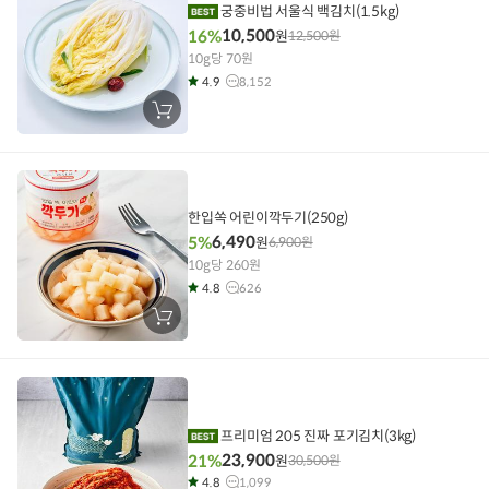
궁중비법 서울식 백김치(1.5kg)
10,500
16%
원
12,500
원
10g당 70원
4.9
8,152
장
바
구
니
에
담
기
한입쏙 어린이깍두기(250g)
6,490
5%
원
6,900
원
10g당 260원
4.8
626
장
바
구
니
에
담
기
프리미엄 205 진짜 포기김치(3kg)
23,900
21%
원
30,500
원
4.8
1,099