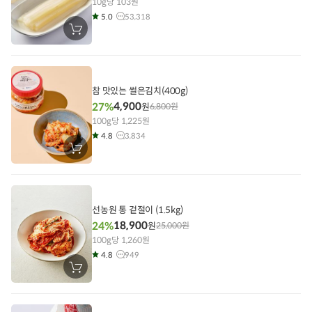
10g당 103원
5.0
53,318
장
바
구
니
에
담
기
참 맛있는 썰은김치(400g)
4,900
27%
원
6,800
원
100g당 1,225원
4.8
3,834
장
바
구
니
에
담
기
선농원 통 겉절이 (1.5kg)
18,900
24%
원
25,000
원
100g당 1,260원
4.8
949
장
바
구
니
에