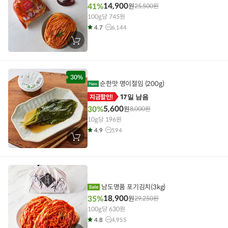
14,900
41%
원
25,500
원
100g당 745원
4.7
6,144
장
바
구
니
에
담
30%
기
순한맛 명이절임 (200g)
17일 남음
지금할인!
5,600
30%
원
8,000
원
10g당 196원
4.9
594
장
바
구
니
에
담
기
남도명품 포기김치(3kg)
18,900
35%
원
29,250
원
100g당 630원
4.8
4,955