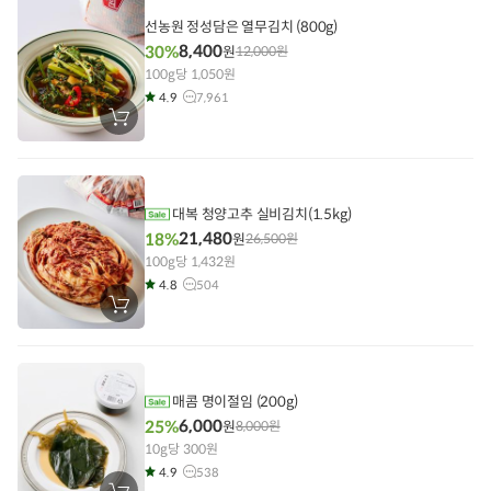
담
기
선농원 정성담은 열무김치 (800g)
8,400
30%
원
12,000
원
100g당 1,050원
4.9
7,961
장
바
구
니
에
담
기
대복 청양고추 실비김치(1.5kg)
21,480
18%
원
26,500
원
100g당 1,432원
4.8
504
장
바
구
니
에
담
기
매콤 명이절임 (200g)
6,000
25%
원
8,000
원
10g당 300원
4.9
538