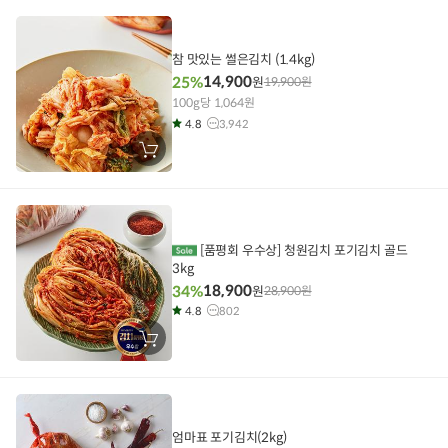
니
에
담
기
참 맛있는 썰은김치 (1.4kg)
14,900
25%
원
19,900
원
100g당 1,064원
4.8
3,942
장
바
구
니
에
담
기
[품평회 우수상] 청원김치 포기김치 골드
3kg
18,900
34%
원
28,900
원
4.8
802
장
바
구
니
에
담
기
엄마표 포기김치(2kg)