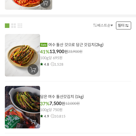
장
바
구
니
에
담
베스트순
필터
정
기
렬
방
법
여수 돌산 갓으로 담근 갓김치(2kg)
13,900
41%
원
23,900
원
100g당 695원
4.8
1,528
장
바
구
니
에
담
기
담은 여수 돌산갓김치 (1kg)
7,500
37%
원
12,000
원
100g당 750원
4.9
10,815
장
바
구
니