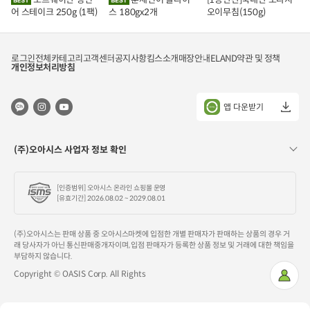
담
담
담
어 스테이크 250g (1팩)
스 180gx2개
오이무침(150g)
기
기
기
로그인
전체카테고리
고객센터
공지사항
킴스소개
매장안내
ELAND
약관 및 정책
개인정보처리방침
앱 다운받기
(주)오아시스 사업자 정보 확인
[인증범위] 오아시스 온라인 쇼핑몰 운영
[유효기간] 2026.08.02 ~ 2029.08.01
(주)오아시스는 판매 상품 중 오아시스마켓에 입점한 개별 판매자가 판매하는 상품의 경우 거
래 당사자가 아닌 통신판매중개자이며, 입점 판매자가 등록한 상품 정보 및 거래에 대한 책임을
부담하지 않습니다.
Copyright © OASIS Corp. All Rights
마
이
페
이