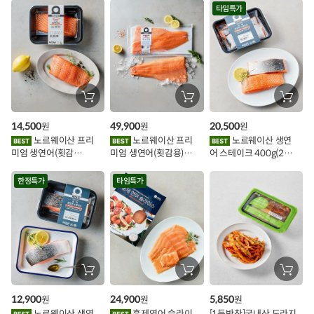
시
타임특가
스
추
가
할
장
장
장
바
바
바
인
구
구
구
14,500
49,900
20,500
원
원
원
니
니
니
이
에
에
에
노르웨이산 프리
노르웨이산 프리
노르웨이산 생연
담
담
담
미엄 생연어(횟감
미엄 생연어(횟감용)
어 스테이크 400g(2조
기
기
기
벤
용)250g.1팩
1kg
각)
트
한정특가
타임특가
장
장
장
바
바
바
구
구
구
12,900
24,900
5,850
원
원
원
니
니
니
에
에
에
노르웨이산 생연
훈제연어 슬라이
[1등반찬]국내산 도라지