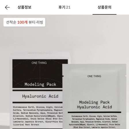
색
바
구
상품정보
후기
21
상품문의
니
선착순
100개
뷰티∙리빙
상공인
농축산물할인
찬들마루
주문/배송
고객센터