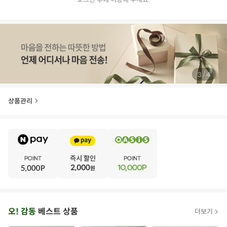
/
3
4
상품관리
E
·
V
·
E
·
N
·
T
오
오! 감동
베스트 상품
더보기
아