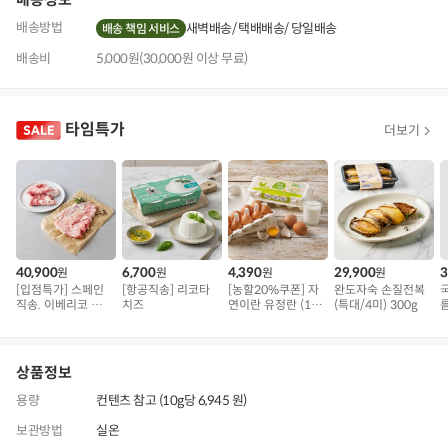
배송방법
새벽배송
택배배송
당일배송
배송 책임 서비스
배송비
5,000원(30,000원 이상 무료)
타임특가
더보기
40,900
6,700
4,390
29,900
3
원
원
원
원
[입점특가] 스페인
[항공직송] 리코타
[농할20%쿠폰] 자
완도자숙 손질전복
직송. 이베리코 삼
치즈
연이란 유정란 (10
(특대/4미) 300g
름
겹덧살 베요타
구)
상품정보
용량
컨텐츠 참고 (10g당 6,945 원)
보관방법
실온