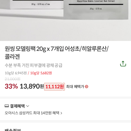
원씽 모델링팩 20g x 7개입 어성초/히알루론산/
콜라겐
공
수분 부족 거친 피부결에 광채 공급
유
하
10g당 6,945원
/ 10g당 5,682원
기
21,000
원
33%
13,890
원
11,112
원
최대 혜택가
결제혜택
더
보
오아시스 삼성카드 최대 14만원 혜택
기
배송정보