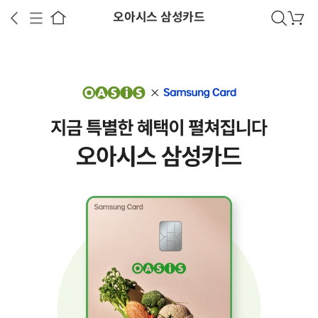
오아시스 삼성카드
검
장
색
바
구
니
상공인
농축산물할인
찬들마루
주문/배송
고객센터