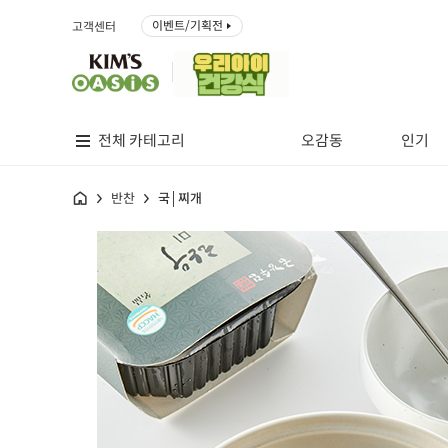
이벤트/기획전
고객센터
전체 카테고리
오감동
인기
홈
반찬
국│찌개