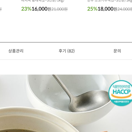
바지락 황태국(2~3인분/1kg)
한우 소고기무국(2~3인분/1kg
23%
16,000
25%
18,000
원
원
21,000원
원
24,000
상품관리
후기 (82)
문의