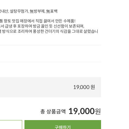
%
20%
타임특가
타임특가
타임특가
 국내산, 설탕무첨가, 無방부제, 無표백
 전통 향토 맛집 매장에서 직접 끓여서 만든 수제품!
℃에서 급냉 후 포장하여 방금 끓인 듯 신선함이 보존되며,
 방식으로 조리하여 풍성한 건더기의 식감을 그대로 살렸습니
2팩
00
00
00
00
00
00
00
00
00
151
개 구매
718
개 구매
8
[농할20%쿠폰][무
뼈 없는 한우 갈비탕
초록좋아 샤인머스
농약, 특등급] 당근 (500g)
(600g x 2팩)
캣 (1송이.600g)
(500g X 1개)
4,000
원
27,800
원
1
35%
2,580
원
40%
16,500
원
31%
11,700
원
100g당 413원
100g당 1,375원
100g당 1,950원
4.9
67,989
4.9
11,168
5.0
1
19,000 원
오아시스배송
오아시스배송
오아시스배송
19,000
원
총 상품금액
구매하기