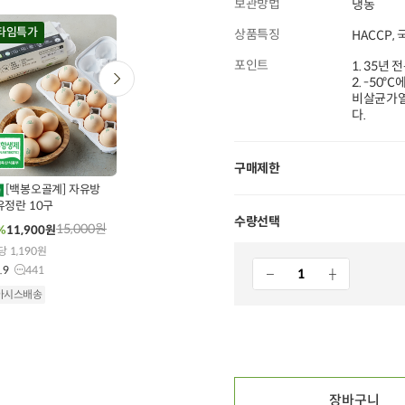
보관방법
냉동
20
타임특가
타임특가
타임특가
상품특징
HACCP,
포인트
1. 35년
2. -50
비살균가열
다.
0
00
00
00
00
00
00
00
00
112
개 구매
883
개 구매
56
개 구매
구매제한
[백봉오골계] 자유방
무항생제 닭다리살 (300g
완도자숙 손질전복
X 1개)
유정란 10구
(특대/4미) 300g
수량선택
9,500
원
15,000
원
41,600
원
30%
6,600
원
%
11,900
원
28%
29,900
원
100g당 2,200원
당 1,190원
10g당 797원
4.9
25,609
.9
441
4.8
34
오아시스배송
아시스배송
오아시스배송
장바구니