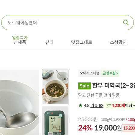
입점특가
신제품
뷰티
맛집그대로
소상공인
오아시스배송
금강수림
한우 미역국(2~3인
맑고 진한 국물 맛이 일품
4.8
리뷰 82
4,200개
이상 
25,000원
100g당 1,900원
/ 100
24%
19,000
원
15,200