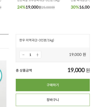
)
한돈목살 고추장찌개(2~3인분/1kg)
전통 육개장(2~3인분/1kg)
24%
19,000
30%
16,000
원
원
25,000원
원
23,000
한우 미역국(2~3인분/1kg)
19,000 원
19,000
원
총 상품금액
구매하기
장바구니