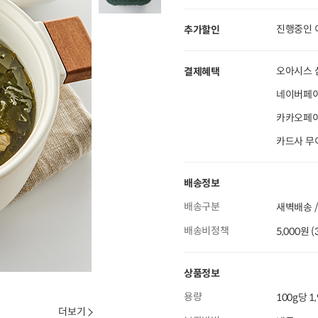
진행중인 
추가할인
오아시스 
결제혜택
네이버페이
카카오페이 
카드사 무
배송정보
배송구분
새벽배송 /
배송비정책
5,000원 
상품정보
용량
100g당 1
더보기