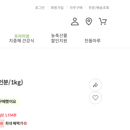
로그인
회원가입
자주구매
주문/배송조회
농축산물
프리미엄
지중해 건강식
할인지원
찬들마루
분/1kg)
구매했어요
g당 1,554원
최대 혜택가
원