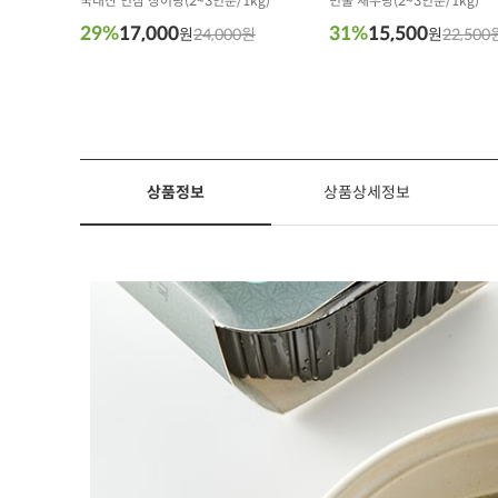
국내산 인삼 장어탕(2~3인분/1kg)
민물 새우탕(2~3인분/1kg)
29%
17,000
31%
15,500
원
24,000원
원
22,500
상품정보
상품상세정보