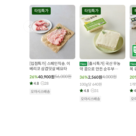
타임특가
타임특가
00
00
00
00
00
00
0
72
개 구매
355
개 구매
[입점특가] 스페인직송. 이
[출시특가] 국산 무농
베리코 삼겹덧살 베요타
약 콩으로 만든 순두부
목 
(400g x 1개)
56,000
원
4,000
원
26%
40,900
원
36%
2,560
원
20
4.8
28
100g당 640원
1개
4.8
31
4
오아시스배송
오아시스배송
오