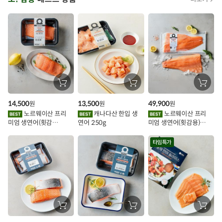
아
시
스
추
가
할
장
장
장
바
바
바
인
구
구
구
14,500
13,500
49,900
원
원
원
니
니
니
이
에
에
에
노르웨이산 프리
캐나다산 한입 생
노르웨이산 프리
담
담
담
미엄 생연어(횟감
연어 250g
미엄 생연어(횟감용)
기
기
기
벤
용)250g.1팩
1kg
트
타임특가
장
장
장
바
바
바
구
구
구