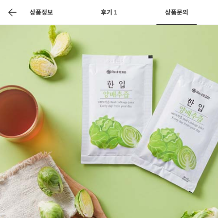
색
바
구
상품정보
후기
1
상품문의
니
상공인
농축산물할인
찬들마루
주문/배송
고객센터