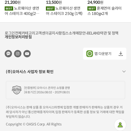
21,200
13,500
24,900
원
원
원
니
니
니
에
에
에
노르웨이산 생연
노르웨이산 생연
훈제연어 슬라이
담
담
담
어 스테이크 400g(2조
어 스테이크 250g (1팩)
스 180gx2개
기
기
기
각)
로그인
전체카테고리
고객센터
공지사항
킴스소개
매장안내
ELAND
약관 및 정책
개인정보처리방침
앱 다운받기
(주)오아시스 사업자 정보 확인
[인증범위] 오아시스 온라인 쇼핑몰 운영
[유효기간] 2026.08.02 ~ 2029.08.01
(주)오아시스는 판매 상품 중 오아시스마켓에 입점한 개별 판매자가 판매하는 상품의 경우 거
래 당사자가 아닌 통신판매중개자이며, 입점 판매자가 등록한 상품 정보 및 거래에 대한 책임을
부담하지 않습니다.
Copyright © OASIS Corp. All Rights
마
이