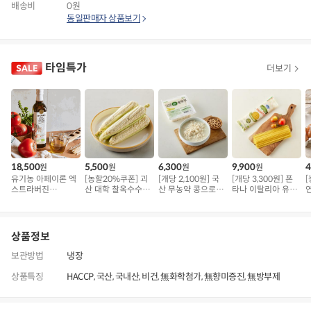
배송비
0원
동일판매자 상품보기
타임특가
더보기
18,500
5,500
6,300
9,900
4
원
원
원
원
유기농 아페이론 엑
[농할20%쿠폰] 괴
[개당 2,100원] 국
[개당 3,300원] 폰
스트라버진
산 대학 찰옥수수 5
산 무농약 콩으로
타나 이탈리아 유기
(500ml)
개 (1kg 내외)
만든 손순두부
농 스파게티
구
상품정보
보관방법
냉장
상품특징
HACCP, 국산, 국내산, 비건, 無화학첨가, 無향미증진, 無방부제