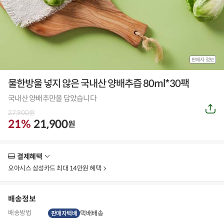
판매자 정보
물한방울 넣지 않은 국내산 양배추즙 80ml*30팩
국내산 양배추만을 담았습니다
공
27,900
원
유
하
21%
21,900
원
기
결제혜택
더
보
오아시스 삼성카드 최대 14만원 혜택
기
배송정보
배송방법
택배배송
판매자택배