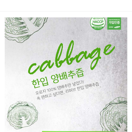
상품정보
후기
1
상품문의
상
품
정
보