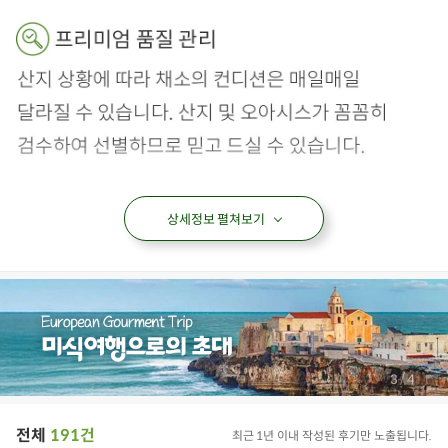
상세정보 펼쳐보기
/
3
4
전체
191건
최근 1년 이내 작성된 후기만 노출됩니다.
대봉
감
연시
단감
햇감
아이들식단