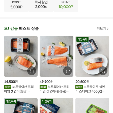
E
·
N
·
T
오
오! 감동
베스트 상품
더보기
아
시
타임특가
스
추
가
할
장
장
장
바
바
바
인
구
구
구
14,500
49,900
20,500
원
원
원
니
니
니
이
에
에
에
노르웨이산 프리
노르웨이산 프리
노르웨이산 생연
담
담
담
미엄 생연어(횟감
미엄 생연어(횟감용)
어 스테이크 400g(2조
기
기
기
벤
용)250g.1팩
1kg
각)
트
한정특가
타임특가