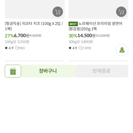
장
장
바
바
구
구
[항공직송] 리코타 치즈 (100g X 2입 /
노르웨이산 프리미엄 생연어
니
니
1팩)
에
(횟감용)250g.1팩
에
담
담
6,700
14,500
27%
30%
원
9,300
원
원
21,000
원
기
기
100g당 3,350원
100g당 5,800원
4.9
980
4.9
7,898
마
이
페
이
지
장바구니
판매종료
선
물
하
기
장
장
바
바