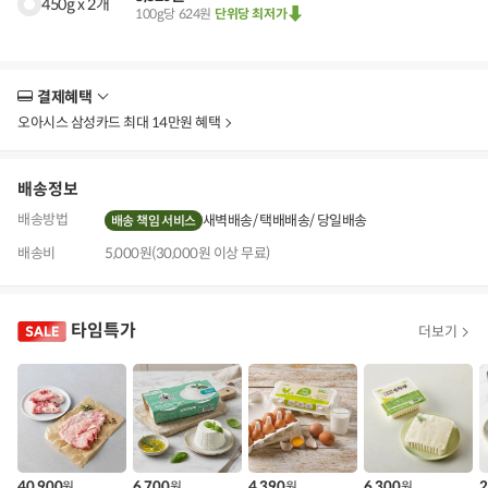
450g x 2개
100g당 624원
단위당 최저가
결제혜택
더
보
오아시스 삼성카드 최대 14만원 혜택
기
배송정보
배송방법
새벽배송
택배배송
당일배송
배송 책임 서비스
배송비
5,000원(30,000원 이상 무료)
타임특가
더보기
40,900
6,700
4,390
6,300
2
원
원
원
원