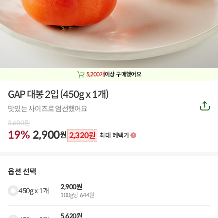
5,200개
이상 구매했어요
GAP 대봉 2입
(
450g x 1개
)
공
맛있는 사이즈로 엄선했어요
유
하
3,600
원
기
19%
2,900
원
2,320
원
최대 혜택가
옵션 선택
2,900원
450g x 1개
100g당 644원
5,620원