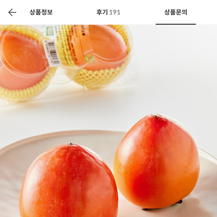
색
바
구
상품정보
후기
191
상품문의
니
상공인
농축산물할인
찬들마루
주문/배송
고객센터