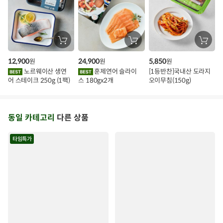
장
장
장
바
바
바
구
구
구
12,900
24,900
5,850
원
원
원
니
니
니
에
에
에
노르웨이산 생연
훈제연어 슬라이
[1등반찬]국내산 도라지
담
담
담
어 스테이크 250g (1팩)
스 180gx2개
오이무침(150g)
기
기
기
동일 카테고리
다른 상품
타임특가