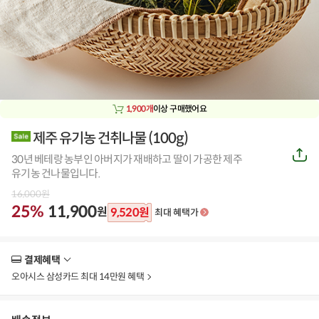
1,900개
이상 구매했어요
제주 유기농 건취나물 (100g)
공
30년 베테랑 농부인 아버지가 재배하고 딸이 가공한 제주
유
하
유기농 건나물입니다.
기
16,000
원
25%
11,900
원
9,520
원
최대 혜택가
결제혜택
더
보
오아시스 삼성카드 최대 14만원 혜택
기