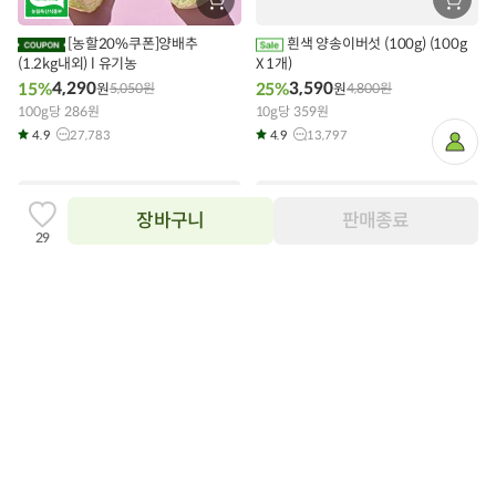
장
장
바
바
구
구
[농할20%쿠폰]양배추
흰색 양송이버섯 (100g) (100g
니
니
(1.2kg내외) l 유기농
에
X 1개)
에
담
담
4,290
3,590
15%
25%
원
5,050
원
원
4,800
원
기
기
100g당 286원
10g당 359원
4.9
27,783
4.9
13,797
마
이
페
이
20%
지
장바구니
판매종료
찜
29
하
기
추
닫
가
상품필수정보 이미지
기
이미지를 확대해서 볼 수 있습니다.
장
장
바
바
구
구
[농할20%쿠폰]브로콜리 l 유
유기농 세척 영양 12곡
니
니
기농 (250g) (1통)
에
에
20,800
30,500
원