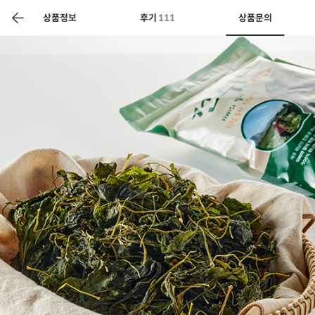
색
바
구
상품정보
후기
111
상품문의
니
상공인
농축산물할인
찬들마루
주문/배송
고객센터