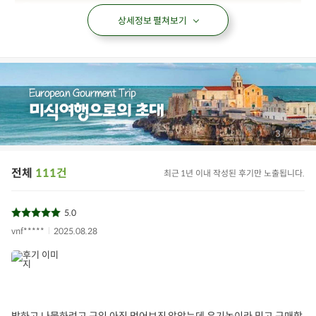
상세정보 펼쳐보기
/
4
4
전체
111건
최근 1년 이내 작성된 후기만 노출됩니다.
5.0
vnf*****
2025.08.28
밥하고 나물하려고 구입 아직 먹어보진 않았는데 유기농이라 믿고 구매합