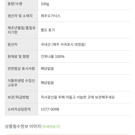
용량/수량
100g
생산자 및 소재지
제주오가닉스
제조년월일/품질유
별도 표기
지기한
원산지
국내산 (제주 서귀포시 대정읍)
원재료 및 함량
건취나물 100%
관련법상 표시사항
해당없음
식품위생법 수입신
해당없음
고유무
보관/취급방법
직사광선을 피해 어둡고 서늘한 곳에 보관해주세요
소비자상담문의
1577-0098
상품필수정보 이미지
(자세히보기)