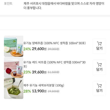
포인트
제주 서귀포시 대정읍에서 바다바람을 맞으며 스스로 자라 영양이
더 풍부합니다.
상품정보
후기
111
상품문의
상
품
정
유기농 양배추즙 (100% NFC 생착즙 100ml*30포)
보
담기
29,600
24%
39,000원
원
담
기
유기농 레드 비트즙 (100% NFC 생착즙 100ml*30
포)
담기
39,600
23%
51,500원
원
담
기
제주 유기농 새싹보리분말 (100g)
담기
13,900
28%
19,500원
원
담
기