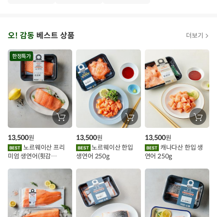
·
T
오
오! 감동
베스트 상품
더보기
아
시
한정특가
스
추
가
할
장
장
장
바
바
바
인
구
구
구
13,500
13,500
13,500
원
원
원
니
니
니
이
에
에
에
노르웨이산 프리
노르웨이산 한입
캐나다산 한입 생
담
담
담
미엄 생연어(횟감
생연어 250g
연어 250g
기
기
기
벤
용)250g.1팩
트