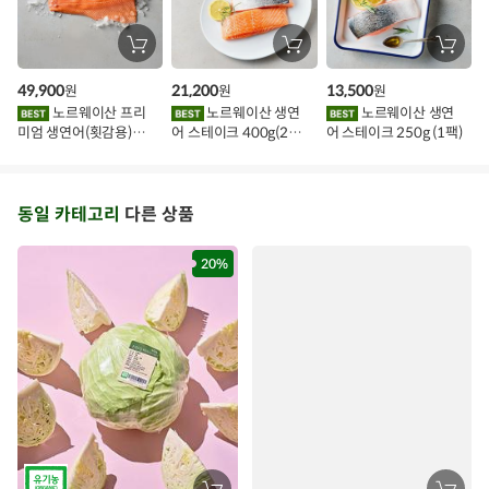
장
장
장
바
바
바
구
구
구
49,900
21,200
13,500
원
원
원
니
니
니
에
에
에
노르웨이산 프리
노르웨이산 생연
노르웨이산 생연
담
담
담
미엄 생연어(횟감용)
어 스테이크 400g(2조
어 스테이크 250g (1팩)
기
기
기
1kg
각)
동일 카테고리
다른 상품
20%