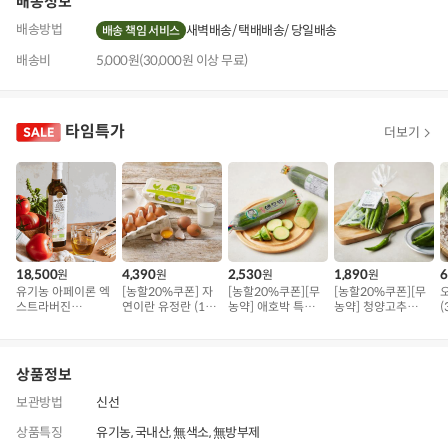
배송정보
배송방법
새벽배송
택배배송
당일배송
배송 책임 서비스
배송비
5,000원(30,000원 이상 무료)
타임특가
더보기
18,500
4,390
2,530
1,890
6
원
원
원
원
유기농 아페이론 엑
[농할20%쿠폰] 자
[농할20%쿠폰][무
[농할20%쿠폰][무
스트라버진
연이란 유정란 (10
농약] 애호박 특품
농약] 청양고추
(
(500ml)
구)
(300g 내외)
(100g)
상품정보
보관방법
신선
상품특징
유기농, 국내산, 無색소, 無방부제