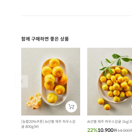
함께 구매하면 좋은 상품
[농할20%쿠폰] Ai선별 제주 하우스감
Ai선별 제주 하우스감귤 1kg(
귤 800g(M)
22%
10,900
원
14,000