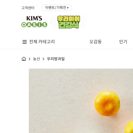
이벤트/기획전
고객센터
전체 카테고리
오감동
인기
홈
농산
우리땅과일