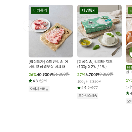
타임특가
타임특가
0
00
00
00
00
00
00
33
개 구매
149
개 구매
2
[입점특가] 스페인직송. 이
[항공직송] 리코타 치즈
베리코 삼겹덧살 베요타
(100g X 2입 / 1팩)
연이
56,000
원
9,300
원
26%
40,900
원
27%
6,700
원
19
4.8
25
100g당 3,350원
1개
4.9
977
오아시스배송
4
오아시스배송
오