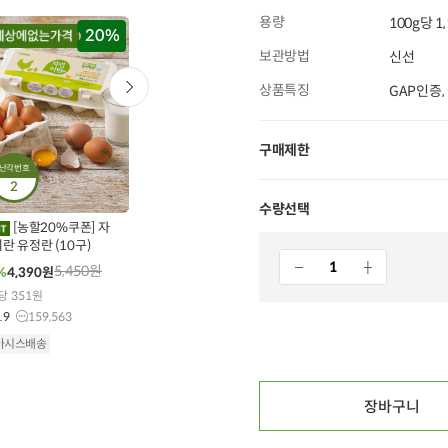
용량
100g당 1
20%
타임특가
타임특가
보관방법
신선
상품특징
GAP인증,
구매제한
난각번호
0
00
00
00
00
00
00
00
00
246
개 구매
366
개 구매
2
584
개 구매
수량선택
프레샤인 GAP 초록
무항생제 닭다리살 (300g
X 1개)
[농할20%쿠폰] 자
사과 1kg
란 유정란 (10구)
9,500
원
12,400
원
30%
6,600
원
35%
7,990
원
5,450
원
%
4,390
원
100g당 2,200원
100g당 799원
당 351원
4.9
25,578
4.5
25
.9
159,563
오아시스배송
오아시스배송
아시스배송
장바구니