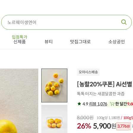
입점특가
신제품
뷰티
맛집그대로
소상공인
오아시스배송
[농할20%쿠폰] Ai선별
톡톡 터지는 새콤달콤한 과즙
4.9
리뷰 1,076
한 달간
9,
8,000원
100g당 1,180원
/ 100g
26%
5,900
원
3,776
원