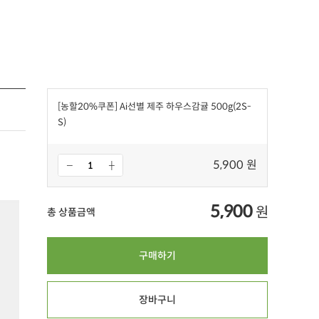
[농할20%쿠폰] Ai선별 제주 하우스감귤 500g(2S-
S)
5,900 원
5,900
원
총 상품금액
구매하기
장바구니