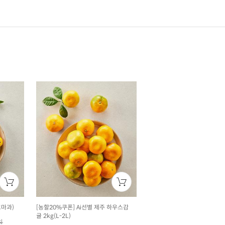
꼬마과)
[농할20%쿠폰] Ai선별 제주 하우스감
귤 2kg(L-2L)
원