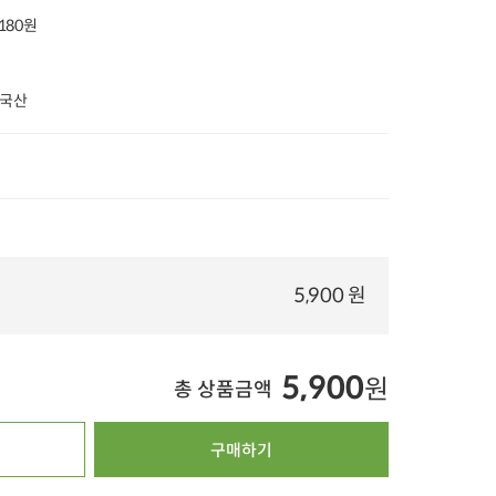
,180원
20%
타임특가
타임특가
타임특가
 국산
00
00
00
00
00
00
00
00
00
260
개 구매
24
개 구매
1
뼈 없는 한우 갈비탕
완도자숙 손질전복
오색담은 맛있는 청
(600g x 1팩)
(특대/4미) 300g
국장 (150g)
13,900
원
41,600
원
3,
35%
8,990
원
28%
29,900
원
42%
2,000
원
5,900 원
100g당 1,498원
10g당 797원
100g당 1,333원
4.9
11,153
4.8
34
4.9
16,438
오아시스배송
오아시스배송
오아시스배송
5,900
원
총 상품금액
구매하기