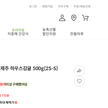
로그인
회원가입
자주구매
주문/배송조회
농축산물
프리미엄
지중해 건강식
할인지원
찬들마루
 제주 하우스감귤 500g(2S-S)
600개
이상 구매했어요
당 772원
최대 혜택가