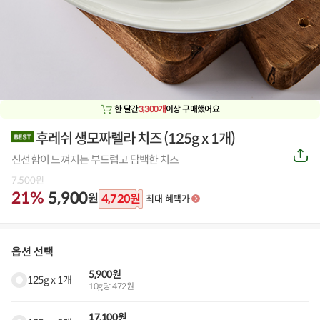
한 달간
3,300개
이상 구매했어요
후레쉬 생모짜렐라 치즈
(
125g x 1개
)
공
신선함이 느껴지는 부드럽고 담백한 치즈
유
하
7,500
원
기
21%
5,900
원
4,720
원
최대 혜택가
옵션 선택
5,900원
125g x 1개
10g당 472원
17,100원