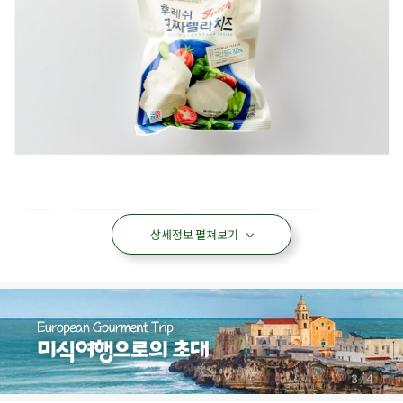
치즈
모짜렐라
후레쉬
자연치즈
가공치즈
상세정보 펼쳐보기
아이들식단
지중해식단
오아시스반찬
상품필수정보
전자상거래 등에서의 상품정보 제공 고시에 따라 작성되었습니다.
상품명
후레시 모짜렐라 치즈
/
4
4
식품의 유형
치즈