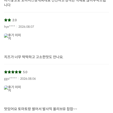
아기낳고도 오아시스찾게되네요 신선하고 정직한 식재료 많이부탁드립
니다
2.0
hye****
2026.08.07
치즈가 너무 딱딱하고 고소한맛도 안나요.
5.0
ggo*****
2026.08.06
맛있어요 토마토랑 썰어서 발사믹 올리브유 찹찹~~