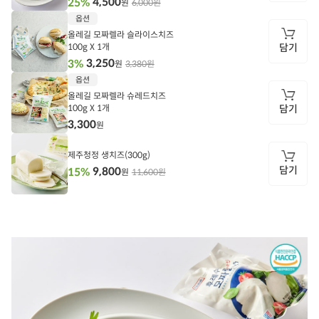
4,500
25%
6,000원
원
담
옵션
기
올레길 모짜렐라 슬라이스치즈
100g X 1개
담기
3,250
3%
3,380원
원
담
옵션
기
올레길 모짜렐라 슈레드치즈
100g X 1개
담기
3,300
원
담
기
제주청정 생치즈(300g)
담기
9,800
15%
11,600원
원
담
기