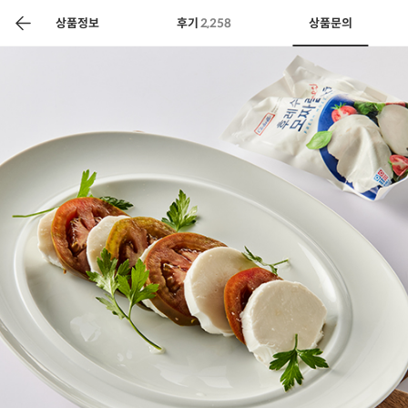
색
바
구
상품정보
후기
2,258
상품문의
니
상공인
농축산물할인
찬들마루
주문/배송
고객센터