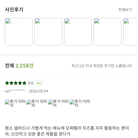
사진후기
전체보기
용량/수량
125g
제조년월일/품질유
포장 내 별도 표기
지기한
소비자상담문의
오아시스 고객센터 (1577-0098)
상품필수정보 이미지
(자세히보기)
전체
2,258건
최근 1년 이내 작성된 후기만 노출됩니다.
5.0
rat********
2026.02.04
평소 샐러드나 가볍게 먹는 메뉴에 모짜렐라 치즈를 자주 활용하는 편이
라, 신선하고 성분 좋은 제품을 찾다가