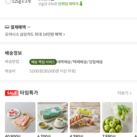
125g x 3개
10g당 456원
단위당 최저가
결제혜택
더
보
오아시스 삼성카드 최대 14만원 혜택
기
배송정보
배송방법
새벽배송
택배배송
당일배송
배송 책임 서비스
배송비
5,000원(30,000원 이상 무료)
타임특가
더보기
40,900
6,700
4,390
7,990
6
원
원
원
원