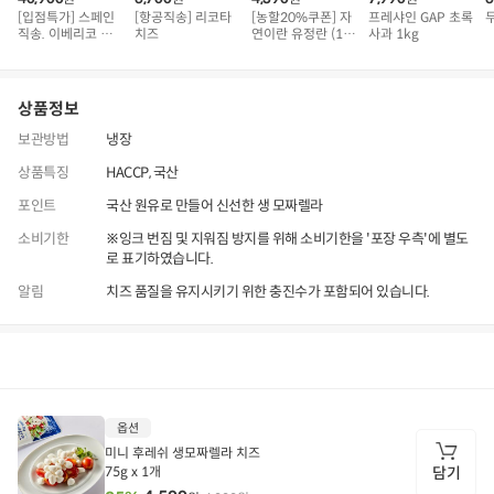
[입점특가] 스페인
[항공직송] 리코타
[농할20%쿠폰] 자
프레샤인 GAP 초록
직송. 이베리코 삼
치즈
연이란 유정란 (10
사과 1kg
겹덧살 베요타
구)
상품정보
보관방법
냉장
상품특징
HACCP, 국산
포인트
국산 원유로 만들어 신선한 생 모짜렐라
소비기한
※잉크 번짐 및 지워짐 방지를 위해 소비기한을 '포장 우측'에 별도
로 표기하였습니다.
알림
치즈 품질을 유지시키기 위한 충진수가 포함되어 있습니다.
상품정보
후기
2,258
상품문의
상
옵션
품
정
미니 후레쉬 생모짜렐라 치즈
보
75g x 1개
담기