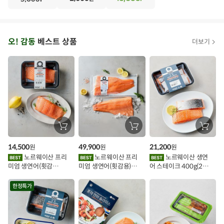
N
·
T
오
오! 감동
베스트 상품
더보기
아
시
스
추
가
할
장
장
장
바
바
바
인
구
구
구
14,500
49,900
21,200
원
원
원
니
니
니
이
에
에
에
노르웨이산 프리
노르웨이산 프리
노르웨이산 생연
담
담
담
미엄 생연어(횟감
미엄 생연어(횟감용)
어 스테이크 400g(2조
기
기
기
벤
용)250g.1팩
1kg
각)
트
한정특가