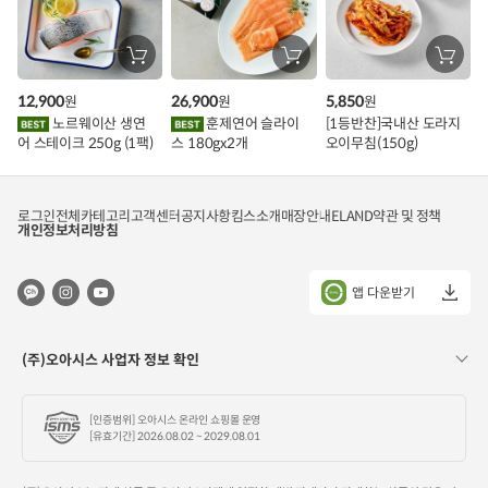
장
장
장
바
바
바
구
구
구
12,900
26,900
5,850
원
원
원
니
니
니
에
에
에
노르웨이산 생연
훈제연어 슬라이
[1등반찬]국내산 도라지
담
담
담
어 스테이크 250g (1팩)
스 180gx2개
오이무침(150g)
기
기
기
로그인
전체카테고리
고객센터
공지사항
킴스소개
매장안내
ELAND
약관 및 정책
개인정보처리방침
앱 다운받기
(주)오아시스 사업자 정보 확인
[인증범위] 오아시스 온라인 쇼핑몰 운영
[유효기간] 2026.08.02 ~ 2029.08.01