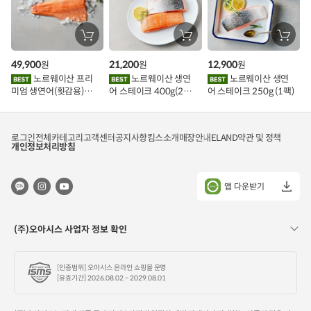
장
장
장
바
바
바
구
구
구
49,900
21,200
12,900
원
원
원
니
니
니
에
에
에
노르웨이산 프리
노르웨이산 생연
노르웨이산 생연
담
담
담
미엄 생연어(횟감용)
어 스테이크 400g(2조
어 스테이크 250g (1팩)
기
기
기
1kg
각)
로그인
전체카테고리
고객센터
공지사항
킴스소개
매장안내
ELAND
약관 및 정책
개인정보처리방침
앱 다운받기
(주)오아시스 사업자 정보 확인
[인증범위] 오아시스 온라인 쇼핑몰 운영
[유효기간] 2026.08.02 ~ 2029.08.01