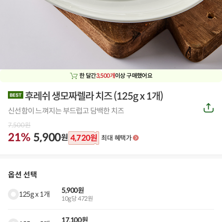
한 달간
3,500개
이상 구매했어요
후레쉬 생모짜렐라 치즈
(
125g x 1개
)
공
신선함이 느껴지는 부드럽고 담백한 치즈
유
하
7,500
원
기
21%
5,900
원
4,720
원
최대 혜택가
옵션 선택
5,900원
125g x 1개
10g당 472원
17,100원