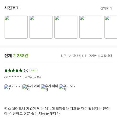
사진후기
전체보기
용량/수량
125g
제조년월일/품질유
포장 내 별도 표기
지기한
소비자상담문의
오아시스 고객센터 (1577-0098)
상품필수정보 이미지
(자세히보기)
전체
2,258건
최근 1년 이내 작성된 후기만 노출됩니다.
5.0
rat********
2026.02.04
평소 샐러드나 가볍게 먹는 메뉴에 모짜렐라 치즈를 자주 활용하는 편이
라, 신선하고 성분 좋은 제품을 찾다가