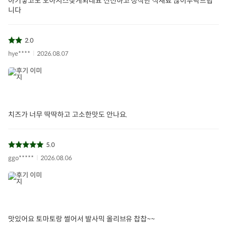
아기낳고도 오아시스찾게되네요 신선하고 정직한 식재료 많이부탁드립
니다
2.0
hye****
2026.08.07
치즈가 너무 딱딱하고 고소한맛도 안나요.
5.0
ggo*****
2026.08.06
맛있어요 토마토랑 썰어서 발사믹 올리브유 찹찹~~