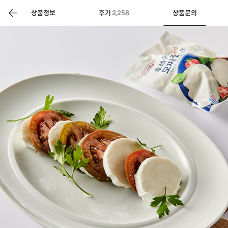
색
바
구
상품정보
후기
2,258
상품문의
니
상공인
농축산물할인
찬들마루
주문/배송
고객센터