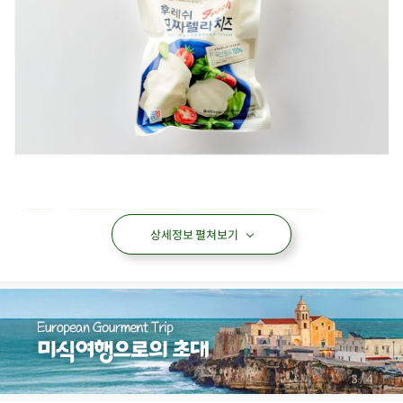
치즈
모짜렐라
후레쉬
자연치즈
가공치즈
상세정보 펼쳐보기
아이들식단
지중해식단
오아시스반찬
상품필수정보
전자상거래 등에서의 상품정보 제공 고시에 따라 작성되었습니다.
상품명
후레시 모짜렐라 치즈
/
4
4
식품의 유형
치즈