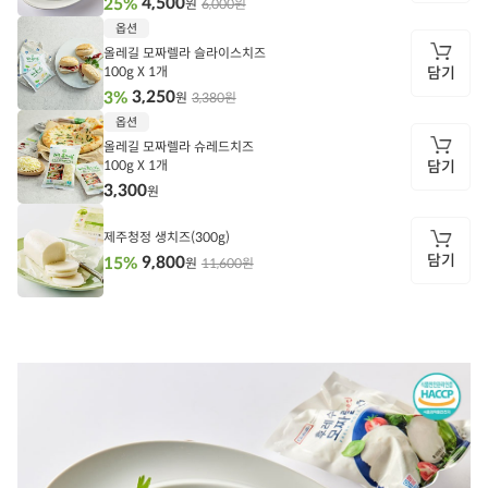
4,500
25%
6,000원
원
담
옵션
기
올레길 모짜렐라 슬라이스치즈
100g X 1개
담기
3,250
3%
3,380원
원
담
옵션
기
올레길 모짜렐라 슈레드치즈
100g X 1개
담기
3,300
원
담
기
제주청정 생치즈(300g)
담기
9,800
15%
11,600원
원
담
기