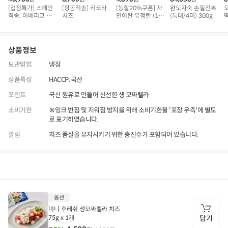
[입점특가] 스페인
[항공직송] 리코타
[농할20%쿠폰] 자
완도자숙 손질전복
직송. 이베리코 삼
치즈
연이란 유정란 (10
(특대/4미) 300g
떡
겹덧살 베요타
구)
상품정보
보관방법
냉장
상품특징
HACCP, 국산
포인트
국산 원유로 만들어 신선한 생 모짜렐라
소비기한
※잉크 번짐 및 지워짐 방지를 위해 소비기한을 '포장 우측'에 별도
로 표기하였습니다.
알림
치즈 품질을 유지시키기 위한 충진수가 포함되어 있습니다.
상품정보
후기
2,258
상품문의
상
옵션
품
정
미니 후레쉬 생모짜렐라 치즈
보
75g x 1개
담기