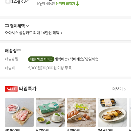
125g x 3개
10g당 456원
단위당 최저가
결제혜택
더
보
오아시스 삼성카드 최대 14만원 혜택
기
배송정보
배송방법
새벽배송
택배배송
당일배송
배송 책임 서비스
배송비
5,000원(30,000원 이상 무료)
타임특가
더보기
40,900
6,700
4,390
34,650
6
원
원
원
원