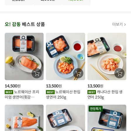
N
·
T
오
오! 감동
베스트 상품
더보기
아
시
스
추
가
할
장
장
장
바
바
바
인
구
구
구
14,500
13,500
13,500
원
원
원
니
니
니
이
에
에
에
노르웨이산 프리
노르웨이산 한입
캐나다산 한입 생
담
담
담
미엄 생연어(횟감
생연어 250g
연어 250g
기
기
기
벤
용)250g.1팩
트
한정특가