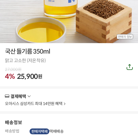
판매자 정보
국산 들기름 350ml
맑고 고소한 (저온착유)
공
27,000
원
유
하
4%
25,900
원
기
결제혜택
더
보
오아시스 삼성카드 최대 14만원 혜택
기
배송정보
배송방법
택배배송
판매자택배