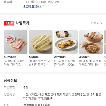
배송비
3,000원(100,000원 이상 무료)
배송비 절약하기
타임특가
더보기
40,900
6,500
29,900
3,900
1
원
원
원
원
[입점특가] 스페인
[농할20%쿠폰] 괴
완도자숙 손질전복
[복날 특가] 국산 삼
직송. 이베리코 삼
산 대학 찰옥수수 5
(특대/4미) 300g
계재료 티백 (30g x
겹덧살 베요타
개 (1kg 내외)
3입)
용
상품정보
보관방법
냉장
상품특징
국산, 국내산, 비건, 無항생제, 無화학첨가, 無향미증진, 無색소, 설탕
무첨가, 無방부제, 無표백
알림
[쿠폰적용가 ]18,130원