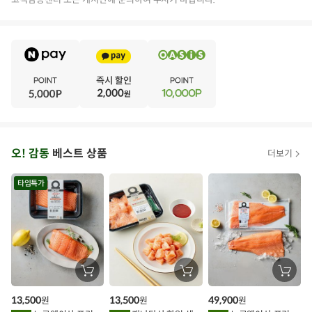
E
·
V
·
E
·
N
·
T
오
오! 감동
베스트 상품
더보기
아
시
타임특가
스
추
가
할
장
장
장
바
바
바
인
구
구
구
13,500
13,500
49,900
원
원
원
니
니
니
이
에
에
에