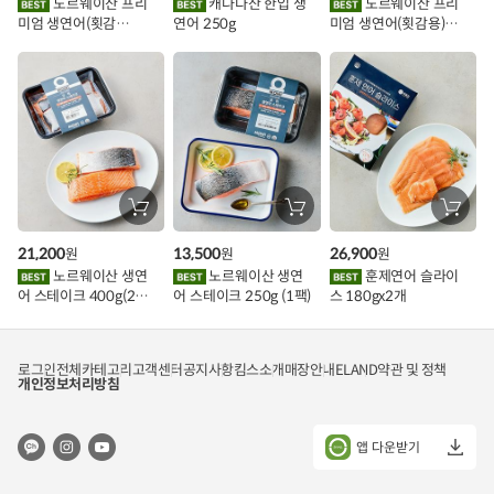
노르웨이산 프리
캐나다산 한입 생
노르웨이산 프리
담
담
담
미엄 생연어(횟감
연어 250g
미엄 생연어(횟감용)
기
기
기
벤
용)250g.1팩
1kg
트
장
장
장
바
바
바
구
구
구
21,200
13,500
26,900
원
원
원
니
니
니
에
에
에
노르웨이산 생연
노르웨이산 생연
훈제연어 슬라이
담
담
담
어 스테이크 400g(2조
어 스테이크 250g (1팩)
스 180gx2개
기
기
기
각)
로그인
전체카테고리
고객센터
공지사항
킴스소개
매장안내
ELAND
약관 및 정책
개인정보처리방침
앱 다운받기