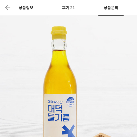
색
바
구
상품정보
후기
21
상품문의
니
상공인
농축산물할인
찬들마루
주문/배송
고객센터