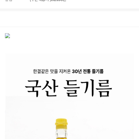
상품정보
후기
21
상품문의
상
품
정
보