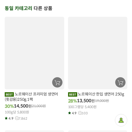
동일 카테고리
다른 상품
장
장
바
바
구
구
노르웨이산 프리미엄 생연어
노르웨이산 한입 생연어 250g
니
니
(횟감용)250g.1팩
에
에
13,500
28%
원
19,000
원
담
담
14,500
30%
원
21,000
원
기
100그램당 5,400원
기
100g당 5,800원
4.9
103
4.9
7,862
마
이
페