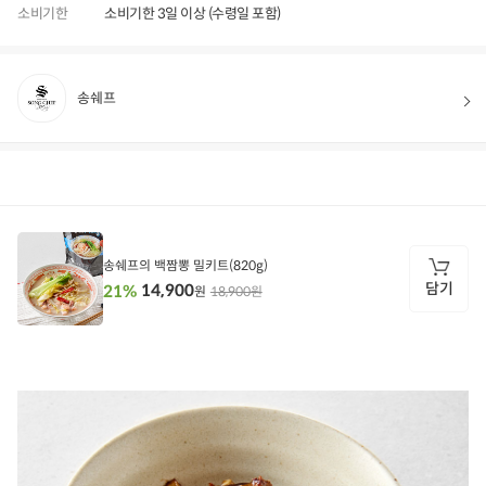
소비기한
소비기한 3일 이상 (수령일 포함)
송쉐프
상품정보
후기
1,570
상품문의
상
품
정
송쉐프의 백짬뽕 밀키트(820g)
보
담기
14,900
21%
18,900원
원
담
기