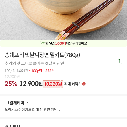
한 달간
1,000개
이상 구매했어요
송쉐프의 옛날짜장면 밀키트(780g)
공
추억의 맛 그대로 즐기는 옛날 짜장면
유
하
100g당 1,654원
/ 100g당 1,353원
기
17,200
원
25%
12,900
원
10,320
원
최대 혜택가
결제혜택
더
보
오아시스 삼성카드 최대 14만원 혜택
기
배송정보