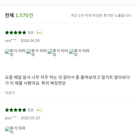
전체
1,570건
최근 1년 이내 작성된 후기만 노출됩니다.
5.0
seo***
2026.04.30
요즘 배달 음식 너무 자주 먹는 것 같아서 좀 줄여보려고 밀키트 알아보다
가 이 제품 사봤어요. 특히 짜장면은
짜장
자장면
짜장면
맛집그대로
아이들식단
더보기
지중해식단
오아시스반찬
5.0
상품필수정보 이미지
(자세히보기)
pou***
2025.05.23