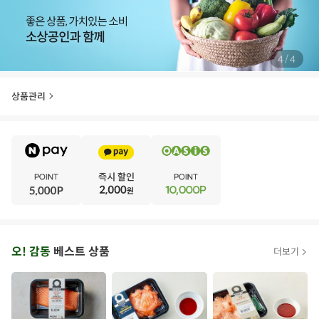
/
4
4
상품관리
E
·
V
·
E
·
N
·
T
오
오! 감동
베스트 상품
더보기
아
시
스