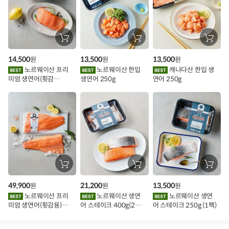
추
가
할
장
장
장
바
바
바
인
구
구
구
14,500
13,500
13,500
원
원
원
니
니
니
이
에
에
에
노르웨이산 프리
노르웨이산 한입
캐나다산 한입 생
담
담
담
미엄 생연어(횟감
생연어 250g
연어 250g
기
기
기
벤
용)250g.1팩
트
장
장
장
바
바
바
구
구
구
49,900
21,200
13,500
원
원
원
니
니
니
에
에
에
노르웨이산 프리
노르웨이산 생연
노르웨이산 생연
담
담
담
미엄 생연어(횟감용)
어 스테이크 400g(2조
어 스테이크 250g (1팩)
기
기
기
1kg
각)