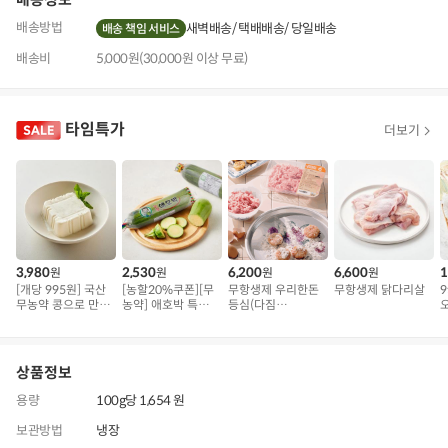
배송방법
새벽배송
택배배송
당일배송
배송 책임 서비스
배송비
5,000원(30,000원 이상 무료)
타임특가
더보기
3,980
2,530
6,200
6,600
1
원
원
원
원
[개당 995원] 국산
[농할20%쿠폰][무
무항생제 우리한돈
무항생제 닭다리살
무농약 콩으로 만든
농약] 애호박 특품
등심(다짐
오
연두부
(300g 내외)
육/300g)
상품정보
용량
100g당 1,654 원
보관방법
냉장