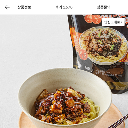
색
바
구
상품정보
후기
1,570
상품문의
니
맛집그대로
상공인
농축산물할인
찬들마루
주문/배송
고객센터