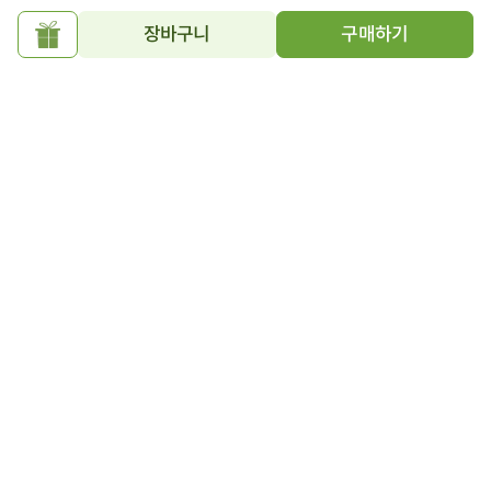
이
지
장바구니
구매하기
선
물
하
닫
상품필수정보 이미지
기
기
이미지를 확대해서 볼 수 있습니다.
장
장
바
바
구
구
캐나다산 한입 생연어 250g
노르웨이산 프리미엄 생연어
니
니
에
(횟감용) 1kg
에
13,500
28%
원
19,000
원
담
담
49,900
9%
원
54,900
원
100그램당 5,400원
기
기
100g당 4,990원
4.9
48
4.9
5,343