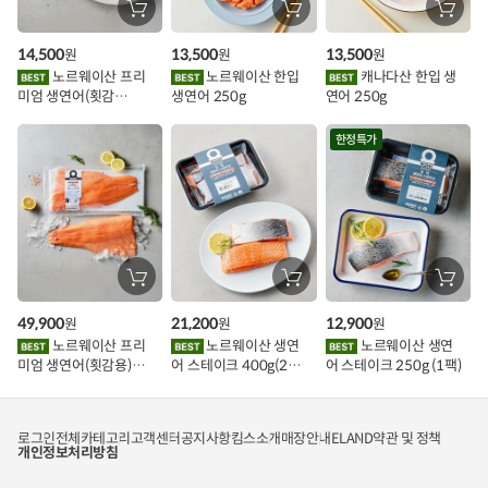
할
장
장
장
바
바
바
인
구
구
구
14,500
13,500
13,500
원
원
원
니
니
니
이
에
에
에
노르웨이산 프리
노르웨이산 한입
캐나다산 한입 생
담
담
담
미엄 생연어(횟감
생연어 250g
연어 250g
기
기
기
벤
용)250g.1팩
트
한정특가
장
장
장
바
바
바
구
구
구
49,900
21,200
12,900
원
원
원
니
니
니
에
에
에
노르웨이산 프리
노르웨이산 생연
노르웨이산 생연
담
담
담
미엄 생연어(횟감용)
어 스테이크 400g(2조
어 스테이크 250g (1팩)
기
기
기
1kg
각)
로그인
전체카테고리
고객센터
공지사항
킴스소개
매장안내
ELAND
약관 및 정책
개인정보처리방침