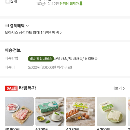
2개
100g당 2,112원
단위당 최저가
결제혜택
더
보
오아시스 삼성카드 최대 14만원 혜택
기
배송정보
배송방법
새벽배송
택배배송
당일배송
배송 책임 서비스
배송비
5,000원(30,000원 이상 무료)
타임특가
더보기
40,900
6,700
4,390
6,300
2
원
원
원
원