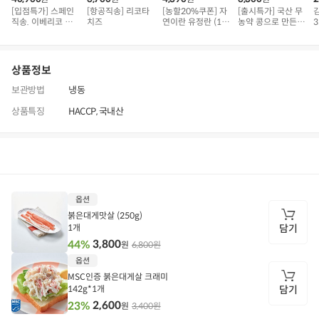
[입점특가] 스페인
[항공직송] 리코타
[농할20%쿠폰] 자
[출시특가] 국산 무
직송. 이베리코 삼
치즈
연이란 유정란 (10
농약 콩으로 만든
3
겹덧살 베요타
구)
순두부
상품정보
보관방법
냉동
상품특징
HACCP, 국내산
상품정보
후기
4,294
상품문의
상
옵션
품
정
붉은대게맛살 (250g)
보
1개
담기
3,800
44%
6,800원
원
담
옵션
기
MSC인증 붉은대게살 크래미
142g*1개
담기
2,600
23%
3,400원
원
담