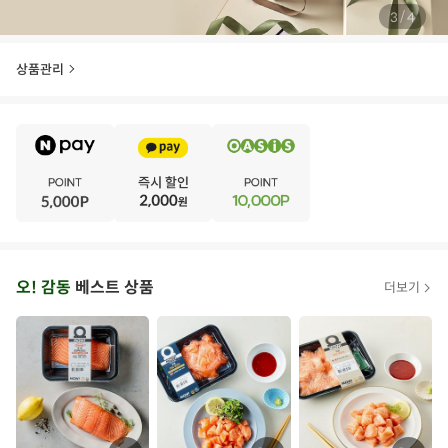
/
4
4
상품관리
E
·
V
·
E
·
N
·
T
오
오! 감동
베스트 상품
더보기
아
시
스
추
가