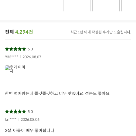
간편식
HMR
해물완자
동그랑땡
국산오징어완자
아이들식단
지중해식단
오아시스반찬
전체
4,294건
최근 1년 이내 작성된 후기만 노출됩니다.
상품필수정보 이미지
(자세히보기)
5.0
933****
2026.08.07
한번 먹어봤는데 쫄깃쫄깃하고 너무 맛있어요. 성분도 좋아요.
5.0
kri****
2026.08.06
3살. 아들이 매우.좋아합니다