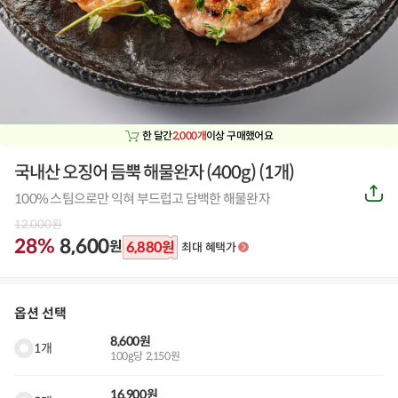
한 달간
2,000개
이상 구매했어요
국내산 오징어 듬뿍 해물완자 (400g)
(
1개
)
공
100% 스팀으로만 익혀 부드럽고 담백한 해물완자
유
하
12,000
원
기
28%
8,600
원
6,880
원
최대 혜택가
옵션 선택
8,600원
1개
100g당 2,150원
16,900원