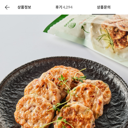
색
바
구
상품정보
후기
4,294
상품문의
니
상공인
농축산물할인
찬들마루
주문/배송
고객센터