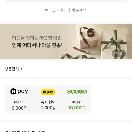
로그인 후에 이용해 주세요.
/
3
4
상품관리
E
·
V
·
E
·
N
·
T
오