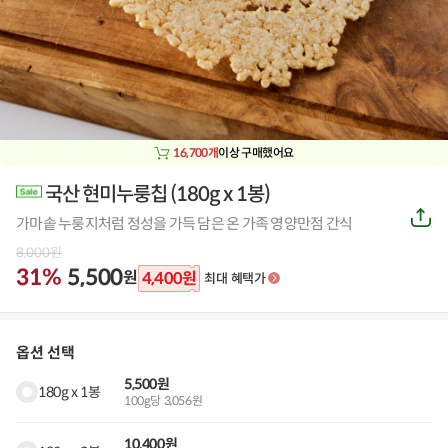
16,700개
이상 구매했어요
국산 현미누룽칩
(
180g x 1봉
)
공
가마솥 누룽지처럼 정성을 가득 담은 온 가족 영양만점 간식
유
하
8,000
원
기
31%
5,500
원
4,400
원
최대 혜택가
옵션 선택
5,500원
180g x 1봉
100g당 3,056원
10,400원