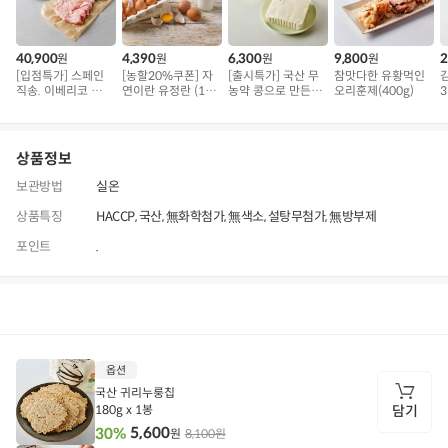
40,900
4,390
6,300
9,800
2
원
원
원
원
[입점특가] 스페인
[농할20%쿠폰] 자
[출시특가] 국산 무
참맛다한 유황먹인
직송. 이베리코 삼
연이란 유정란 (10
농약 콩으로 만든
오리훈제(400g)
3
겹덧살 베요타
구)
순두부
상품정보
보관방법
실온
상품특징
HACCP, 국산, 無화학첨가, 無색소, 설탕무첨가, 無방부제
포인트
.
상품정보
후기
658
상품문의
상
옵션
품
정
국산 귀리누룽칩
보
180g x 1봉
담기
5,600
30%
8,100원
원
담