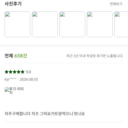
사진후기
전체보기
식품의 유형
곡류가공품
용량/수량
180g(1봉)
생산자 및 소재지
별도표기
제조년월일/품질유
별도표기
지기한
전체
658건
최근 1년 이내 작성된 후기만 노출됩니다.
원산지
국산
5.0
원재료 및 함량
5분도 현미(국산)100%
kje****
2026.08.03
상품구성
현미 누룽칩180g(1봉)
보관/취급방법
직사광선을 피하고 서늘한 곳에서 보관
소비자상담문의
1577-0098
자주구매합니다 치즈 그릭요거트랑먹으니 맛나요