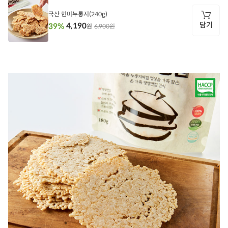
기
국산 현미누룽지(240g)
담기
4,190
39%
6,900원
원
담
기