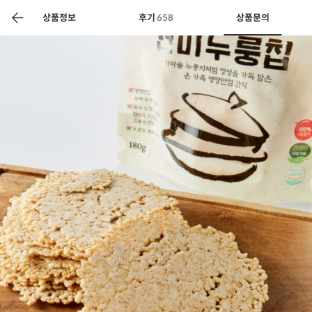
색
바
구
상품정보
후기
658
상품문의
니
상공인
농축산물할인
찬들마루
주문/배송
고객센터