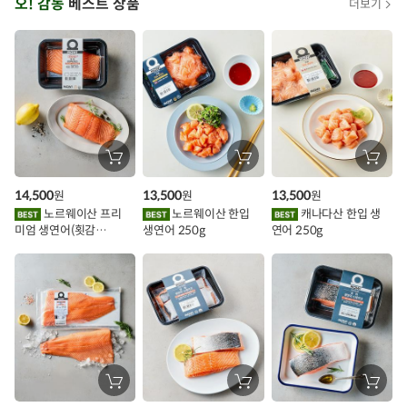
오! 감동
베스트 상품
더보기
아
시
스
추
가
할
장
장
장
바
바
바
인
구
구
구
14,500
13,500
13,500
원
원
원
니
니
니
이
에
에
에
노르웨이산 프리
노르웨이산 한입
캐나다산 한입 생
담
담
담
미엄 생연어(횟감
생연어 250g
연어 250g
기
기
기
벤
용)250g.1팩
트
장
장
장
바
바
바