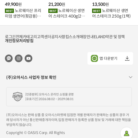
구
구
구
49,900
21,200
13,500
원
원
원
니
니
니
에
에
에
노르웨이산 프리
노르웨이산 생연
노르웨이산 생연
담
담
담
미엄 생연어(횟감용)
어 스테이크 400g(2조
어 스테이크 250g (1팩)
기
기
기
1kg
각)
로그인
전체카테고리
고객센터
공지사항
킴스소개
매장안내
ELAND
약관 및 정책
개인정보처리방침
앱 다운받기
(주)오아시스 사업자 정보 확인
[인증범위] 오아시스 온라인 쇼핑몰 운영
[유효기간] 2026.08.02 ~ 2029.08.01
(주)오아시스는 판매 상품 중 오아시스마켓에 입점한 개별 판매자가 판매하는 상품의 경우 거
래 당사자가 아닌 통신판매중개자이며, 입점 판매자가 등록한 상품 정보 및 거래에 대한 책임을
부담하지 않습니다.
Copyright © OASIS Corp. All Rights
마