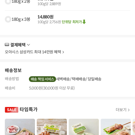
180g x 2봉
100g당 2,889원
14,880원
180g x 3봉
100g당 2,756원
단위당 최저가
결제혜택
더
보
오아시스 삼성카드 최대 14만원 혜택
기
배송정보
배송방법
새벽배송
택배배송
당일배송
배송 책임 서비스
배송비
5,000원(30,000원 이상 무료)
타임특가
더보기