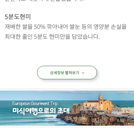
상세정보 펼쳐보기
누룽칩
현미누룽칩
현미칩
오분도미 현미칩
오분도미 현미 누룽칩
아이들식단
지중해식단
오아시스반찬
상품필수정보
/
3
4
전자상거래 등에서의 상품정보 제공 고시에 따라 작성되었습니다.
상품명
현미 누룽칩