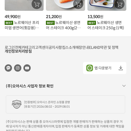
장
장
장
바
바
바
구
구
구
49,900
21,200
13,500
원
원
원
니
니
니
에
에
에
노르웨이산 프리
노르웨이산 생연
노르웨이산 생연
담
담
담
미엄 생연어(횟감용)
어 스테이크 400g(2조
어 스테이크 250g (1팩)
기
기
기
1kg
각)
로그인
전체카테고리
고객센터
공지사항
킴스소개
매장안내
ELAND
약관 및 정책
개인정보처리방침
앱 다운받기
(주)오아시스 사업자 정보 확인
[인증범위] 오아시스 온라인 쇼핑몰 운영
[유효기간] 2026.08.02 ~ 2029.08.01
(주)오아시스는 판매 상품 중 오아시스마켓에 입점한 개별 판매자가 판매하는 상품의 경우 거
래 당사자가 아닌 통신판매중개자이며, 입점 판매자가 등록한 상품 정보 및 거래에 대한 책임을