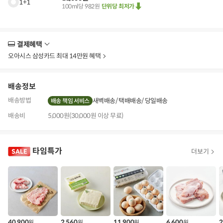
1+1
100ml당 982원
단위당 최저가
결제혜택
더
보
오아시스 삼성카드 최대 14만원 혜택
기
배송정보
배송방법
새벽배송
택배배송
당일배송
배송 책임 서비스
배송비
5,000원(30,000원 이상 무료)
타임특가
더보기
40,900
2,560
11,900
6,600
2
원
원
원
원