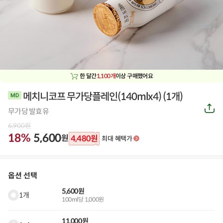
한 달간
1,100개
이상 구매했어요
메치니코프 무가당플레인(140mlx4)
(
1개
)
공
무가당 발효유
유
하
6,900
원
기
18%
5,600
원
4,480
원
최대 혜택가
옵션 선택
5,600원
1개
100ml당 1,000원
11,000원