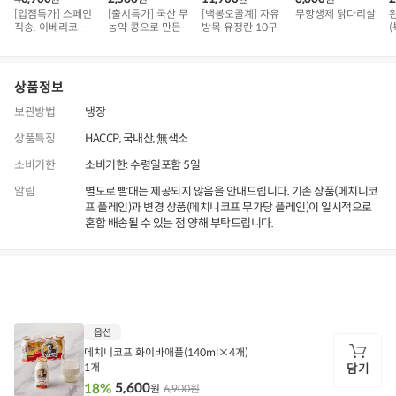
[입점특가] 스페인
[출시특가] 국산 무
[백봉오골계] 자유
무항생제 닭다리살
직송. 이베리코 삼
농약 콩으로 만든
방목 유정란 10구
(
겹덧살 베요타
순두부
상품정보
보관방법
냉장
상품특징
HACCP, 국내산, 無색소
소비기한
소비기한: 수령일포함 5일
알림
별도로 빨대는 제공되지 않음을 안내드립니다. 기존 상품(메치니코
프 플레인)과 변경 상품(메치니코프 무가당 플레인)이 일시적으로
혼합 배송될 수 있는 점 양해 부탁드립니다.
상품정보
후기
1,815
상품문의
상
옵션
품
정
메치니코프 화이바애플(140ml×4개)
보
1개
담기
5,600
18%
6,900원
원