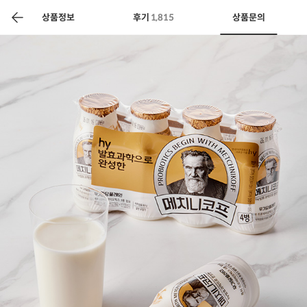
색
바
구
상품정보
후기
1,815
상품문의
니
상공인
농축산물할인
찬들마루
주문/배송
고객센터