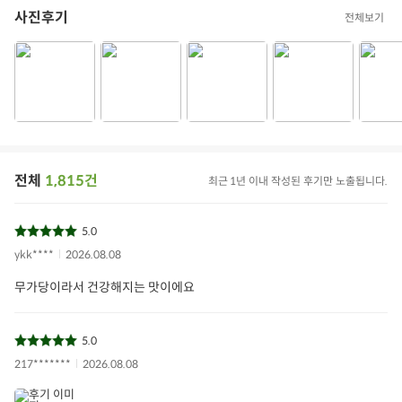
사진후기
전체보기
전체
1,815건
최근 1년 이내 작성된 후기만 노출됩니다.
5.0
ykk****
2026.08.08
야쿠르트
유산균
에치와이기획전
프로바이오틱스
무가당이라서 건강해지는 맛이에요
매치니코프
아이들식단
지중해식단
오아시스반찬
5.0
상품필수정보 이미지
(자세히보기)
217*******
2026.08.08