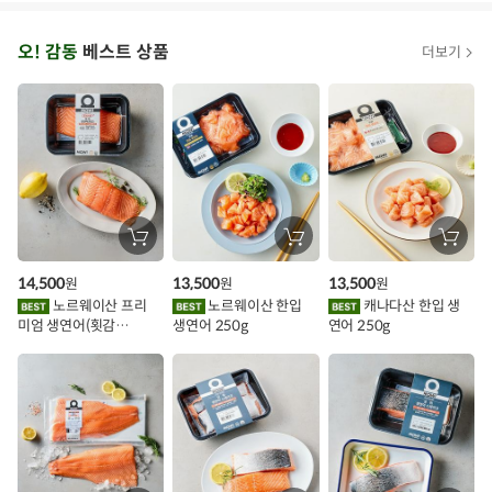
오
오! 감동
베스트 상품
더보기
아
시
스
추
가
할
장
장
장
바
바
바
인
구
구
구
14,500
13,500
13,500
원
원
원
니
니
니
이
에
에
에
노르웨이산 프리
노르웨이산 한입
캐나다산 한입 생
담
담
담
미엄 생연어(횟감
생연어 250g
연어 250g
기
기
기
벤
용)250g.1팩
트