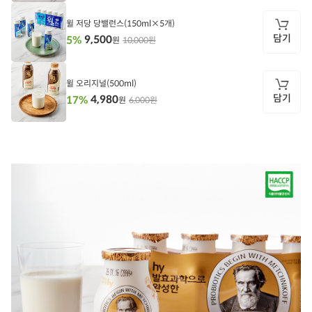
담
기
윌 저당 당밸런스(150ml×5개)
담기
9,500
5%
10,000원
원
담
기
윌 오리지널(500ml)
담기
4,980
17%
6,000원
원
담
기