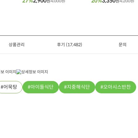
27%
2,900
20%
3,350
원
4,000원
원
4,200원
상품관리
후기 (17,482)
문의
어묵탕
아이들식단
지중해식단
오아시스반찬