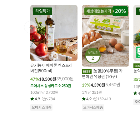
20%
타임특가
난각번호
00
00
00
00
00
00
0
214
개 구매
2
3717
개 구매
유기농 아페이론 엑스트라
버진(500ml)
[농할20%쿠폰] 자
농약
내외
연이란 유정란 (10구)
35,000
원
47%
18,500
원
35
5,450
원
19%
4,390
원
오아시스 삼성카드
9,250원
1개
100ml당 3,700원
1개당 351원
4
4.9
6,784
4.9
159,413
오
오아시스배송
오아시스배송