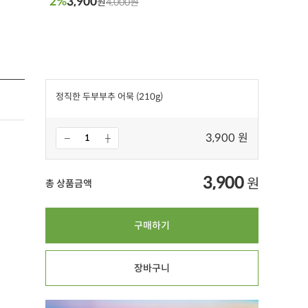
2%
3,900
원
4,000원
정직한 두부부추 어묵 (210g)
3,900 원
3,900
원
총 상품금액
구매하기
장바구니