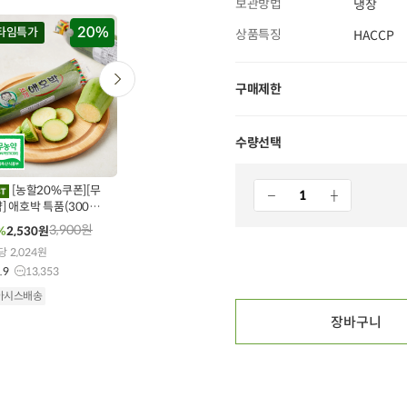
보관방법
냉장
20%
20
타임특가
타임특가
타임특가
상품특징
HACCP
구매제한
수량선택
0
00
00
00
00
00
00
00
00
441
개 구매
254
개 구매
346
개 구매
[농할20%쿠폰][무
[리뉴얼] 0.9mm 부
[농할20%쿠폰][무농
] 애호박 특품(300g
드러운 한우 소불고기
약] 청양고추 (100g)
)
(500g)
(100g X 1개)
3,900
원
21,900
원
3,200
원
%
2,530
원
31%
14,900
원
40%
1,890
원
당 2,024원
100g당 2,980원
100g당 1,512원
.9
13,353
4.8
2,529
4.9
34,658
아시스배송
오아시스배송
오아시스배송
장바구니