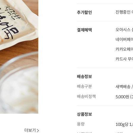
진행중인 
추가할인
오아시스 
결제혜택
네이버페이
카카오페이 
카드사 무
배송정보
배송구분
새벽배송 /
배송비정책
5,000원 
상품정보
용량
100g당 1
더보기