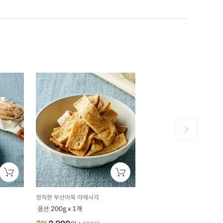
정직한 부산어묵 야채사각
200g x 1개
옵션