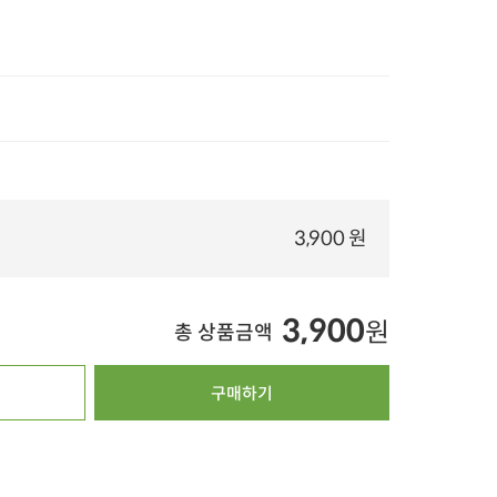
%
20%
타임특가
타임특가
타임특가
00
00
00
00
00
00
00
00
00
128
개 구매
254
개 구매
3
오징어 슬라이스 (300g,
뼈 없는 한돈 우거지
국내산 손질 생새우
3,900 원
원양산)
순살 감자탕 600g
살 (200g)
12,900
원
13,500
원
2
46%
6,900
원
40%
7,990
원
35%
13,900
원
10g당 184원
100g당 1,332원
100g당 5,560원
3,900
원
총 상품금액
5.0
2
4.8
657
5.0
8,220
오아시스배송
오아시스배송
오아시스배송
구매하기