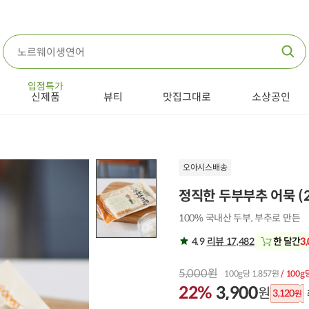
입점특가
신제품
뷰티
맛집그대로
소상공인
오아시스배송
정직한 두부부추 어묵 (2
100% 국내산 두부, 부추로 만든
4.9
리뷰 17,482
한 달간
3
5,000원
100g당 1,857원
/ 100g
22%
3,900
원
3,120
원