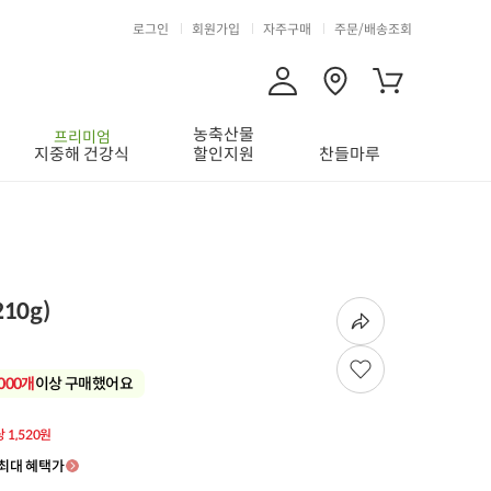
로그인
회원가입
자주구매
주문/배송조회
농축산물
프리미엄
지중해 건강식
할인지원
찬들마루
10g)
,000개
이상 구매했어요
당 1,520원
최대 혜택가