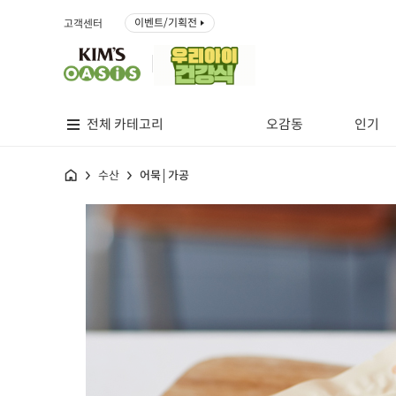
이벤트/기획전
고객센터
전체 카테고리
오감동
인기
홈
수산
어묵│가공