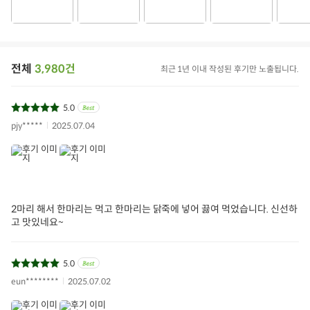
전자상거래 등에서의 상품정보 제공 고시에 따라 작성되었습니다.
용량/수량/크기
550g*2수
생산자 및 공급자
오아시스/올품
전체
3,980건
최근 1년 이내 작성된 후기만 노출됩니다.
원산지
국산
5.0
상품필수정보 이미지
pjy*****
2025.07.04
(자세히보기)
2마리 해서 한마리는 먹고 한마리는 닭죽에 넣어 끓여 먹었습니다. 신선하
고 맛있네요~
5.0
eun********
2025.07.02