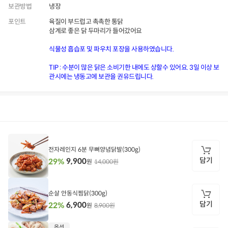
보관방법
냉장
포인트
육질이 부드럽고 촉촉한 통닭
삼계로 좋은 닭 두마리가 들어갔어요
식물성 흡습포 및 파우치 포장을 사용하였습니다.
TIP : 수분이 많은 닭은 소비기한 내에도 상할수 있어요. 3일 이상 보
관시에는 냉동고에 보관을 권유드립니다.
상품정보
후기
3,980
상품문의
상
품
정
전자레인지 6분 무뼈양념닭발(300g)
보
담기
9,900
29%
14,000원
원
담
기
순살 안동식찜닭(300g)
담기
6,900
22%
8,900원
원
담
옵션