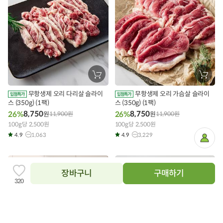
장
장
바
바
구
구
무항생제 오리 다리살 슬라이
무항생제 오리 가슴살 슬라이
니
니
스 (350g) (1팩)
에
스 (350g) (1팩)
에
담
담
8,750
8,750
26%
26%
원
11,900
원
원
11,900
원
기
기
100g당 2,500원
100g당 2,500원
4.9
1,063
4.9
3,229
마
이
페
이
지
장바구니
구매하기
찜
320
하
기
추
닫
가
상품필수정보 이미지
기