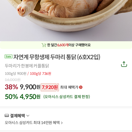
한 달간
6,600개
이상 구매했어요
자연계 무항생제 두마리 통닭 (6호X2입)
공
두마리가 한봉에 커플통닭
유
하
100g당 900원
/ 100g당 736원
기
16,000
원
38%
9,900
원
7,920
원
최대 혜택가
50%
4,950
원
(오아시스 삼성카드 결제 한정)
결제혜택
더
보
오아시스 삼성카드 최대 14만원 혜택
기