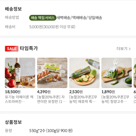
배송정보
배송방법
새벽배송
택배배송
당일배송
배송 책임 서비스
배송비
5,000원(30,000원 이상 무료)
타임특가
더보기
18,500
4,390
2,530
1,890
6
원
원
원
원
유기농 아페이론 엑
[농할20%쿠폰] 자
[농할20%쿠폰][무
[농할20%쿠폰][무
스트라버진
연이란 유정란 (10
농약] 애호박 특품
농약] 청양고추
(
(500ml)
구)
(300g 내외)
(100g)
상품정보
용량
550g*2수 (100g당 900 원)