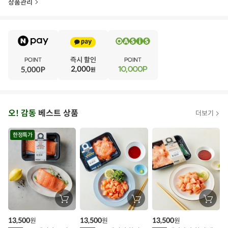
상품관리
E
·
V
·
E
·
N
·
T
오
오! 감동
베스트 상품
더보기
아
시
한정특가
스
추
가
할
장
장
장
바
바
바
인
구
구
구
13,500
13,500
13,500
원
원
원
니
니
니
이
에
에
에