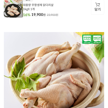
기
대용량 무항생제 닭다리살
1kgX 1개
담기
19,900
16%
23,900원
원
담
기