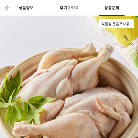
색
바
구
상품정보
후기
3,980
상품문의
니
식물성 흡습포사용
상공인
농축산물할인
찬들마루
주문/배송
고객센터