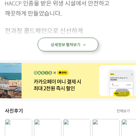
상세정보 펼쳐보기
/
4
4
닭고기
백숙
복날
삼계탕
치킨
아이들식단
사진후기
전체보기
지중해식단
오아시스반찬
상품필수정보