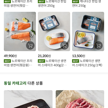
노르웨이산 프리
노르웨이산 한입
캐나다산 한입 생
담
담
담
미엄 생연어(횟감
생연어 250g
연어 250g
기
기
기
벤
용)250g.1팩
트
장
장
장
바
바
바
구
구
구
49,900
21,200
13,500
원
원
원
니
니
니
에
에
에
노르웨이산 프리
노르웨이산 생연
노르웨이산 생연
담
담
담
미엄 생연어(횟감용)
어 스테이크 400g(2조
어 스테이크 250g (1팩)
기
기
기
1kg
각)
동일 카테고리
다른 상품