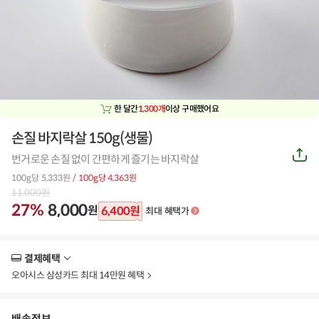
한 달간
1,300개
이상 구매했어요
손질 바지락살 150g(생물)
공
번거로운 손질 없이 간편하게 즐기는 바지락살
유
하
100g당 5,333원
/ 100g당 4,363원
기
11,000
원
27%
8,000
원
6,400
원
최대 혜택가
결제혜택
더
보
오아시스 삼성카드 최대 14만원 혜택
기
배송정보