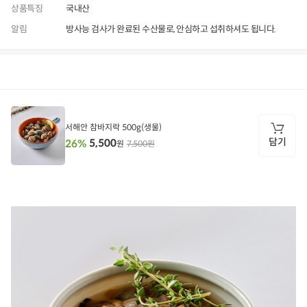
상품특징
국내산
알림
방사능 검사가 완료된 수산물로, 안심하고 섭취하셔도 됩니다.
상품정보
후기
4,127
상품문의
상
품
정
서해안 참바지락 500g(생물)
보
담기
5,500
26%
7,500원
원
담
기