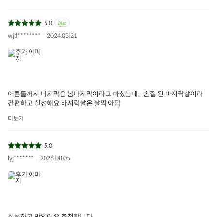
수산
바지락살
5.0
wjd********
2024.03.21
상품명
바지락살
용량/수량/크기
150g
생산자 및 공급자
해송수산영어조합법인
어른들께서 바지락은 봄바지락이라고 하셨는데... 손질 된 바지락살이라
원산지
국내산
간편하고 신선해요 바지락살은 살짝 아담
상품구성
바지락살(국내산) 100%
더보기
· 충분히 세척하여 가열조리하세요.
보관/취급방법
· 냉장제품이므로 구입 후 반드시 냉장보관하시고, 개봉 후 빠
5.0
른 시간 내 섭취하시기 바랍니다.
lyj*******
2026.08.05
소비자상담문의
1577-0098
상품필수정보 이미지
(자세히보기)
신선하고 맛있어요 추천합니다