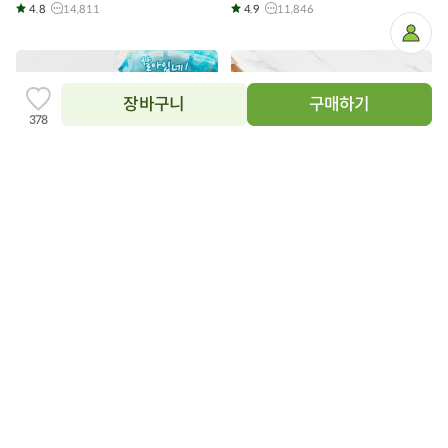
4.8
14,811
4.9
11,846
마
이
페
이
지
장바구니
구매하기
찜
378
하
기
추
닫
가
상품필수정보 이미지
기
이미지를 확대해서 볼 수 있습니다.
장
장
바
바
구
구
통영 자연산 바지락 (800g)
남해안 생 홍합 (800g)
니
니
에
에
6,900
3,800
42%
24%
원
12,000
원
원
5,000
원
담
담
100g당 862원
기
100g당 475원
기
4.8
9,593
4.8
2,544