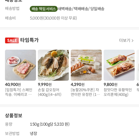
배송방법
새벽배송
택배배송
당일배송
배송 책임 서비스
배송비
5,000원(30,000원 이상 무료)
타임특가
더보기
40,900
9,990
4,390
9,800
6
원
원
원
원
[입점특가] 스페인
손질 갑오징어
[농할20%쿠폰] 자
참맛다한 유황먹인
직송. 이베리코 삼
(400g)(4~6미)
연이란 유정란 (10
오리훈제(400g)
겹덧살 베요타
구)
상품정보
용량
150g (100g당 5,333 원)
보관방법
냉장