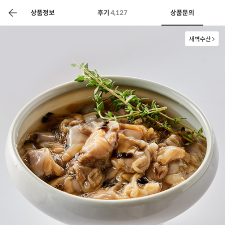
색
바
구
상품정보
후기
4,127
상품문의
니
새벽수산
상공인
농축산물할인
찬들마루
주문/배송
고객센터