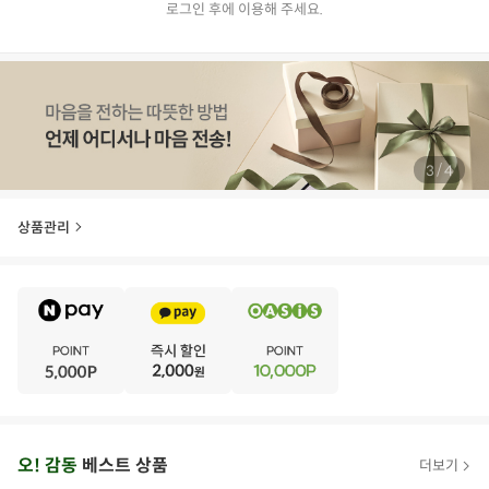
로그인 후에 이용해 주세요.
/
4
4
상품관리
E
·
V
·
E
·
N
·
T
오
오! 감동
베스트 상품
더보기
아