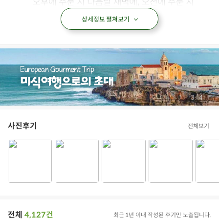
상세정보 펼쳐보기
/
4
4
사진후기
전체보기
손질식품
수산물
해산물
바지락살
손질조개
아이들식단
지중해식단
오아시스반찬
상품필수정보
전체
4,127건
최근 1년 이내 작성된 후기만 노출됩니다.
전자상거래 등에서의 상품정보 제공 고시에 따라 작성되었습니다.