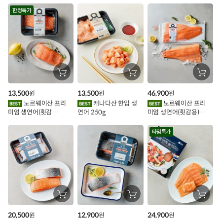
시
한정특가
스
추
가
할
장
장
장
바
바
바
인
구
구
구
13,500
13,500
46,900
원
원
원
니
니
니
이
에
에
에
노르웨이산 프리
캐나다산 한입 생
노르웨이산 프리
담
담
담
미엄 생연어(횟감
연어 250g
미엄 생연어(횟감용)
기
기
기
벤
용)250g.1팩
1kg
트
타임특가
장
장
장
바
바
바
구
구
구
20,500
12,900
24,900
원
원
원
니
니
니