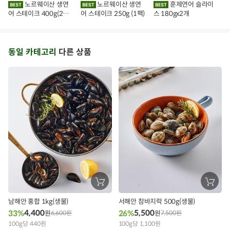
에
에
에
노르웨이산 생연
노르웨이산 생연
훈제연어 슬라이
담
담
담
어 스테이크 400g(2조
어 스테이크 250g (1팩)
스 180gx2개
기
기
기
각)
동일 카테고리
다른 상품
장
장
바
바
구
구
남해안 홍합 1kg(생물)
서해안 참바지락 500g(생물)
니
니
에
에
4,400
5,500
33%
26%
원
6,600
원
원
7,500
원
담
담
100g당 440원
기
100g당 1,100원
기