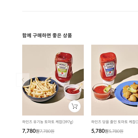
함께 구매하면 좋은 상품
하인즈 유기농 토마토 케찹(397g)
하인즈 당을 줄인 토마토 케찹(3
7,780
5,780
원
7,780원
원
5,780원