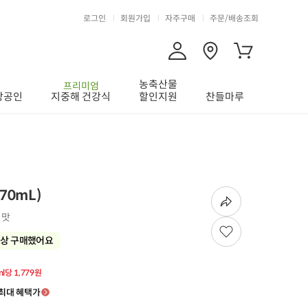
로그인
회원가입
자주구매
주문/배송조회
농축산물
프리미엄
상공인
지중해 건강식
할인지원
찬들마루
70mL)
 맛
상 구매했어요
ml당 1,779원
최대 혜택가