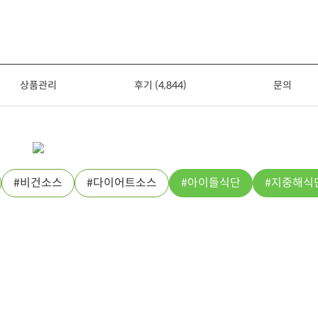
상품관리
후기 (4,844)
문의
비건소스
다이어트소스
아이들식단
지중해식