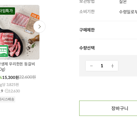
보관방법
실온
타임특가
타임특가
타임특가
소비기한
수령일로부
구매제한
수량선택
0
00
00
00
00
00
00
00
00
60
개 구매
102
개 구매
93
개 구매
생제 우리한돈 등갈비
[개당 2,100원] 국산
[리뉴얼] 0.9mm 부
0g)
무농약 콩으로 만든 손순
드러운 한우 소불고기
두부 (330g x 3개)
(500g)
22,600
원
12,000
원
21,900
원
%
15,300
원
47%
6,300
원
31%
14,900
원
g당 3,825원
100g당 636원
100g당 2,980원
.9
12,630
5.0
5
4.8
2,522
아시스배송
오아시스배송
오아시스배송
장바구니