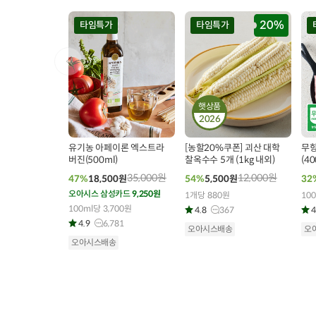
20%
타임특가
타임특가
햇상품
2026
00
00
00
00
00
00
0
92
개 구매
193
개 구매
유기농 아페이론 엑스트라
[농할20%쿠폰] 괴산 대학
무항
버진(500ml)
찰옥수수 5개 (1kg 내외)
(40
35,000
원
12,000
원
47%
18,500
원
54%
5,500
원
32
오아시스 삼성카드
9,250원
1개당 880원
100
100ml당 3,700원
4.8
367
4
4.9
6,781
오아시스배송
오
오아시스배송