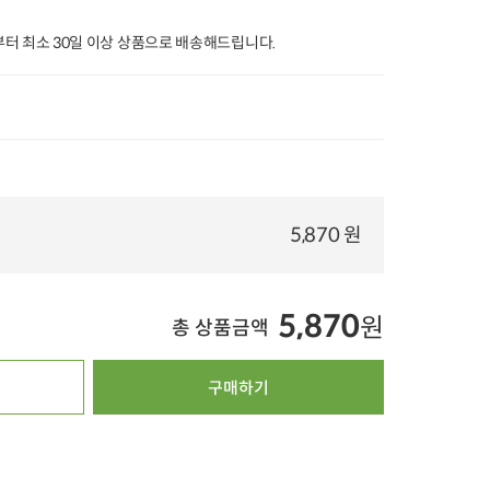
20%
타임특가
타임특가
터 최소 30일 이상 상품으로 배송해드립니다.
난각번호
00
00
00
00
00
00
00
00
00
22
개 구매
3
2
1528
개 구매
[개당 3,300원] 폰타
눈꽃 치즈 돈가스 (
5,870 원
나 이탈리아 유기농 스파
[농할20%쿠폰] 자
11
34%
7,560
원
게티 (500g x 3개)
연이란 유정란 (10구)
13,440
원
26%
9,900
원
100g당 2,700원
5,450
원
19%
4,390
원
100g당 660원
4.9
2,200
5,870
원
1개당 351원
총 상품금액
5.0
11
오아시스배송
4.9
159,381
오아시스배송
오아시스배송
구매하기