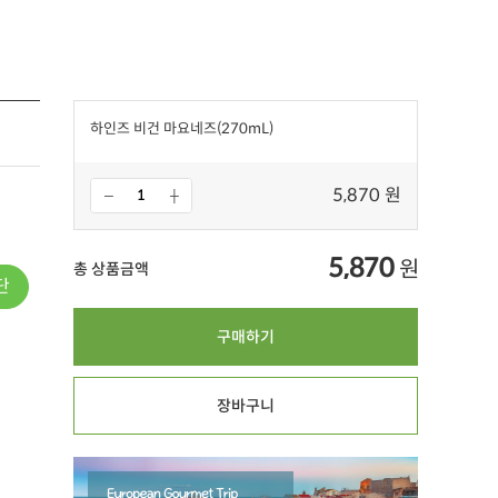
하인즈 비건 마요네즈(270mL)
5,870 원
5,870
원
총 상품금액
단
구매하기
장바구니