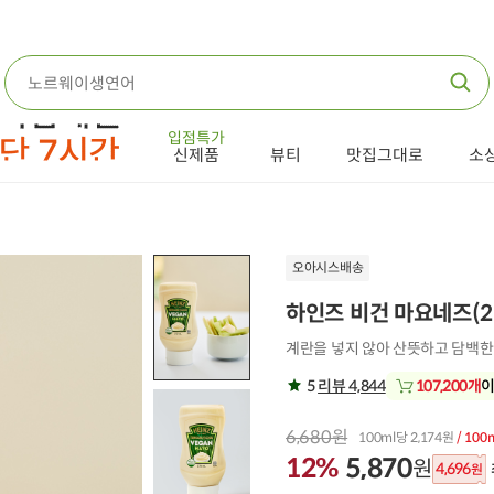
입점특가
신제품
뷰티
맛집그대로
소
오아시스배송
하인즈 비건 마요네즈(2
계란을 넣지 않아 산뜻하고 담백한
5
리뷰 4,844
107,200개
이
6,680원
100ml당 2,174원
/ 100
12%
5,870
원
4,696
원