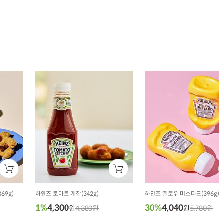
69g)
하인즈 토마토 케찹(342g)
하인즈 옐로우 머스타드(396g)
1%
4,300
30%
4,040
원
4,380원
원
5,780원