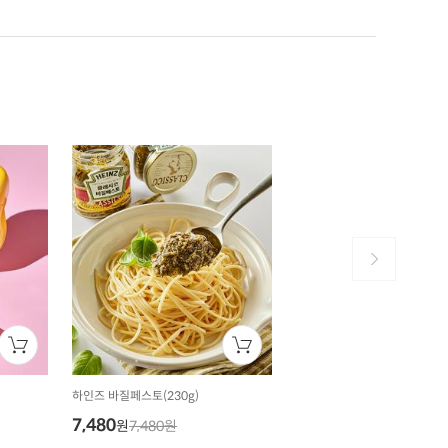
하인즈 바질페스토(230g)
7,480
원
7,480원