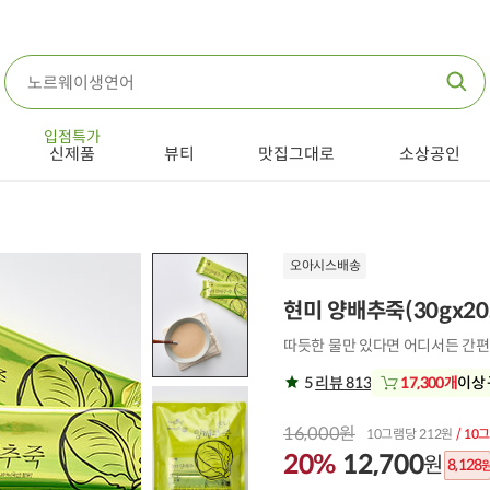
입점특가
신제품
뷰티
맛집그대로
소상공인
오아시스배송
현미 양배추죽(30gx2
따듯한 물만 있다면 어디서든 간편
5
리뷰 813
17,300개
이상
16,000원
10그램당 212원
/ 10
20%
12,700
원
8,128