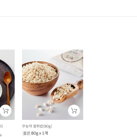
틱)
무농약 쌀튀밥(80g)
80g x 1개
옵션
원