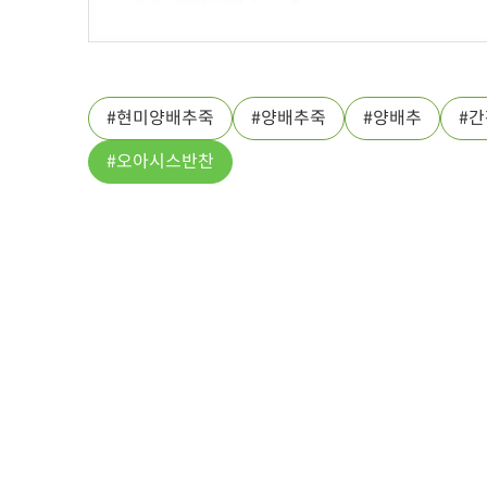
현미양배추죽
양배추죽
양배추
간
오아시스반찬