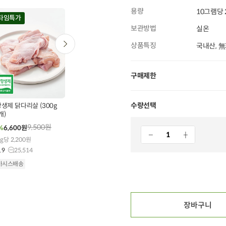
용량
10그램당 
타임특가
타임특가
타임특가
보관방법
실온
상품특징
국내산, 
구매제한
0
00
00
00
00
00
00
00
00
549
개 구매
28
개 구매
43
개 구매
수량선택
제 닭다리살 (300g
미주라 통밀 푸질리
안동 참마 보리빵 (10
개)
(500g)
개입 x 1개)
9,500
원
7,800
원
12,000
원
%
6,600
원
33%
5,200
원
25%
9,000
원
g당 2,200원
10g당 104원
10g당 360원
.9
25,514
5.0
175
4.9
1,674
아시스배송
오아시스배송
오아시스배송
장바구니