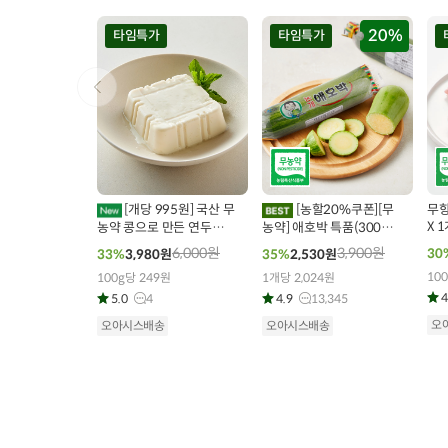
20%
타임특가
타임특가
00
00
00
00
00
00
0
400
개 구매
422
개 구매
[개당 995원] 국산 무
[농할20%쿠폰][무
무항생
X 1
농약 콩으로 만든 연두부
농약] 애호박 특품(300g
(125g x 4개)
내외)
6,000
원
3,900
원
30
33%
3,980
원
35%
2,530
원
100
100g당 249원
1개당 2,024원
4
5.0
4
4.9
13,345
오
오아시스배송
오아시스배송