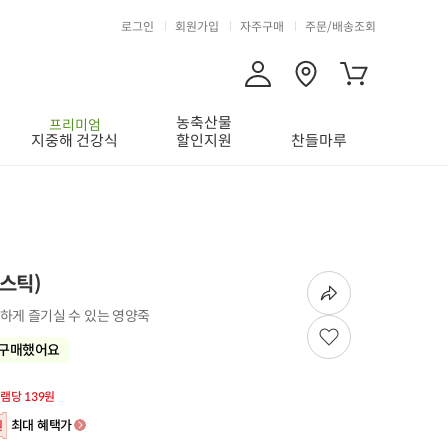
로그인
회원가입
자주구매
주문/배송조회
농축산물
프리미엄
지중해 건강식
할인지원
찬들마루
0스틱)
하게 즐기실 수 있는 영양죽
 구매했어요
그램당 139원
최대 혜택가
원