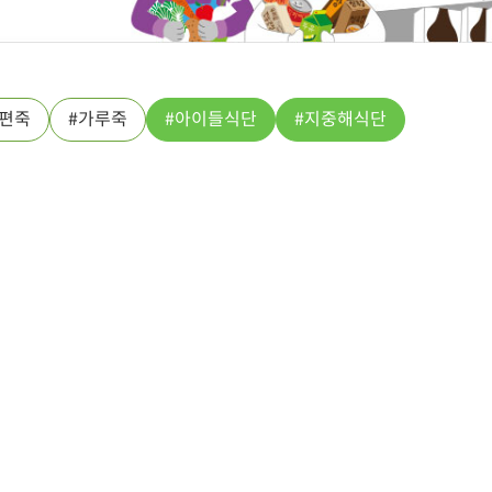
편죽
가루죽
아이들식단
지중해식단