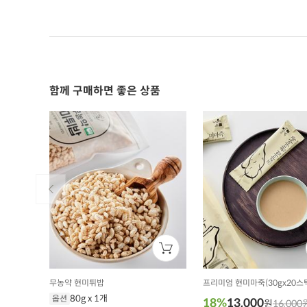
함께 구매하면 좋은 상품
무농약 현미튀밥
프리미엄 현미마죽(30gx20스
80g x 1개
옵션
18%
13,000
원
16,000