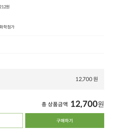
212원
타임특가
타임특가
無화학첨가
00
00
00
00
00
00
00
00
00
8
개 구매
132
개 구매
5
정직한 칡즙 (120ml x
매콤달콤 닭다리순
김치말이육수 350g
30포)
살 떡볶음탕(1kg) 용량UP
(1개)
36,000
원
18,000
원
5,
33%
23,900
원
41%
10,500
원
42%
2,900
원
12,700 원
4.8
6,344
100ml당 664원
100g당 829원
4.9
1,286
4.9
170
오아시스배송
오아시스배송
오아시스배송
12,700
원
총 상품금액
구매하기