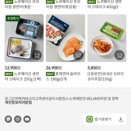
노르웨이산 프리
노르웨이산 프리
노르웨이산 생연
담
담
담
미엄 생연어(횟감
미엄 생연어(횟감용)
어 스테이크 400g(2조
기
기
기
벤
용)250g.1팩
1kg
각)
트
한정특가
장
장
장
바
바
바
구
구
구
12,900
26,900
5,850
원
원
원
니
니
니
에
에
에
노르웨이산 생연
훈제연어 슬라이
[1등반찬]국내산 도라지
담
담
담
어 스테이크 250g (1팩)
스 180gx2개
오이무침(150g)
기
기
기
로그인
전체카테고리
고객센터
공지사항
킴스소개
매장안내
ELAND
약관 및 정책
개인정보처리방침
앱 다운받기