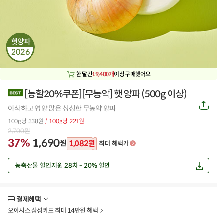
햇양파
2026
한 달간
19,400개
이상 구매했어요
[농할20%쿠폰][무농약] 햇 양파 (500g 이상)
공
아삭하고 영양 많은 싱싱한 무농약 양파
유
하
100g당 338원
/ 100g당 221원
기
2,700
원
37%
1,690
원
1,082
원
최대 혜택가
농축산물 할인지원 28차 - 20% 할인
결제혜택
더
보
오아시스 삼성카드 최대 14만원 혜택