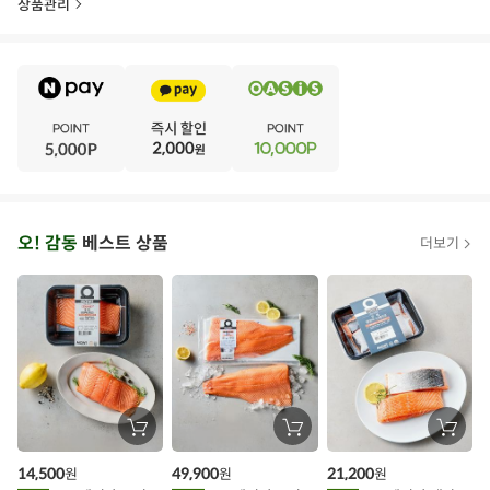
상품관리
보관/취급방법
상품 특성상 보관 시 싹이 올라올 수 있으나 정상 상품입니다.
E
소비자상담문의
1577-0098 (오아시스 고객센터)
·
V
·
친환경 인증
친환경농산물인증
E
·
N
·
T
오
오! 감동
베스트 상품
더보기
아
시
스
추
가
할
장
장
장
바
바
바
인
구
구
구
14,500
49,900
21,200
원
원
원
니
니
니
이
에
에
에