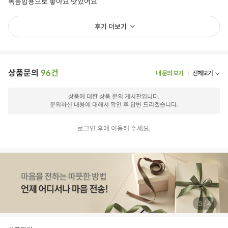
볶음밥용으로 좋아요 맛있어요
상품필수정보
전자상거래 등에서의 상품정보 제공 고시에 따라 작성되었습니다.
후기 더보기
상품명
무농약 양파
용량/수량/크기
500g 이상
상품문의
96건
내 문의 보기
전체보기
생산자 및 소재지
포장 내 별도표기
상품에 대한 상품 문의 게시판입니다.
원산지
국산
문의하신 내용에 대해서 확인 후 답변 드리겠습니다.
원료 및 함량
양파 100%
로그인 후에 이용해 주세요.
제조년월일/품질유
해당 없음
지기한
유전자변형 여부,지
해당 없음
리적표시
관련법상 표시사항
문오약 농산물 인증
/
3
4
상품구성
양파 100%