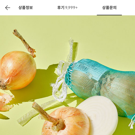
색
바
구
상품정보
후기
9,999+
상품문의
니
상공인
농축산물할인
찬들마루
주문/배송
고객센터