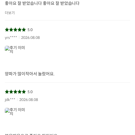
좋아요 잘 받았습니다 좋아요 잘 받았습니다
더보기
5.0
yrs****
2026.08.08
양파가 많이작아서 놀랐어요.
5.0
jdk***
2026.08.08
무농약양파
양파
무농약
친환경
아이들식단
지중해식단
오아시스반찬