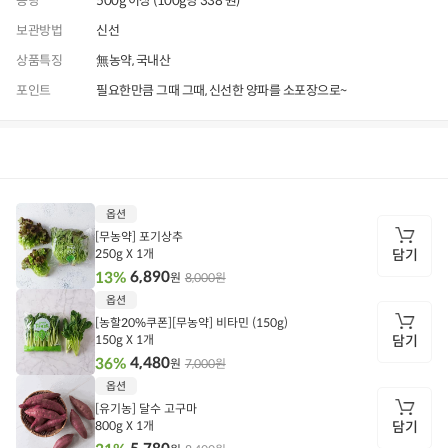
용량
500g 이상 (100g당 338 원)
보관방법
신선
상품특징
無농약, 국내산
포인트
필요한만큼 그때 그때, 신선한 양파를 소포장으로~
상품정보
후기
9,999+
상품문의
상
옵션
품
정
[무농약] 포기상추
보
250g X 1개
담기
6,890
13%
8,000원
원
담
옵션
기
[농할20%쿠폰][무농약] 비타민 (150g)
150g X 1개
담기
4,480
36%
7,000원
원
담
옵션
기
[유기농] 달수 고구마
800g X 1개
담기