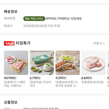
기
배송정보
배송방법
새벽배송
택배배송
당일배송
배송 책임 서비스
배송비
5,000원(30,000원 이상 무료)
타임특가
더보기
40,900
6,700
4,390
6,600
2
원
원
원
원
[입점특가] 스페인
[항공직송] 리코타
[농할20%쿠폰] 자
무항생제 닭다리살
직송. 이베리코 삼
치즈
연이란 유정란 (10
(
겹덧살 베요타
구)
상품정보