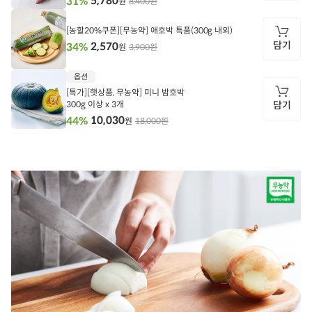
5,780
31%
8,400원
원
담
기
[농할20%쿠폰][무농약] 애호박 특품(300g 내외)
담기
2,570
34%
3,900원
원
담
옵션
기
[특가][햇상품, 무농약] 미니 밤호박
300g 이상 x 3개
담기
10,030
44%
18,000원
원
담
기