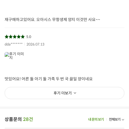
재구매하고있어요. 오아시스 무항생제 양지 이것만 사요~~
5.0
dda*******
2026.07.13
양지살
한우 양지살
소고기양지살
양지 국거리용
한우 국거리용
아이들식단
지중해식단
맛있어요! 어른 둘 아기 둘 가족 두 번 국 끓일 양이네요
후기 더보기
상품필수정보
전자상거래 등에서의 상품정보 제공 고시에 따라 작성되었습니다.
상품명
무항생제 한우 양지(국거리용 조각, 300g)
상품문의
28건
내 문의 보기
전체보기
용량/수량/크기
300g