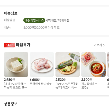
기
배송정보
배송방법
새벽배송
택배배송
배송 책임 서비스
배송비
5,000원(30,000원 이상 무료)
타임특가
더보기
3,980
6,600
2,530
2,900
6
원
원
원
원
[개당 995원] 국산
무항생제 닭다리살
[농할20%쿠폰][무
김치말이육수
무농약 콩으로 만든
농약] 애호박 특품
350g
국
연두부
(300g 내외)
상품정보