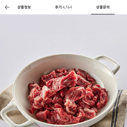
색
바
구
상품정보
후기
4,764
상품문의
니
상공인
농축산물할인
찬들마루
주문/배송
고객센터