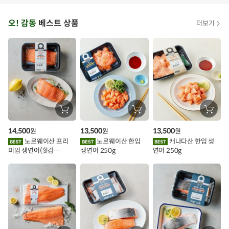
오
오! 감동
베스트 상품
더보기
아
시
스
추
가
할
장
장
장
바
바
바
인
구
구
구
14,500
13,500
13,500
원
원
원
니
니
니
이
에
에
에
노르웨이산 프리
노르웨이산 한입
캐나다산 한입 생
담
담
담
미엄 생연어(횟감
생연어 250g
연어 250g
기
기
기
벤
용)250g.1팩
트