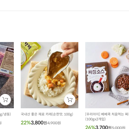
g/냉동)
국내산 좋은 재료 카레(순한맛, 100g)
[우리아이] 베베쿡 처음먹는 
(100gx2개입)
22%
3,800
원
원
4,900원
26%
3,700
원
5,000원