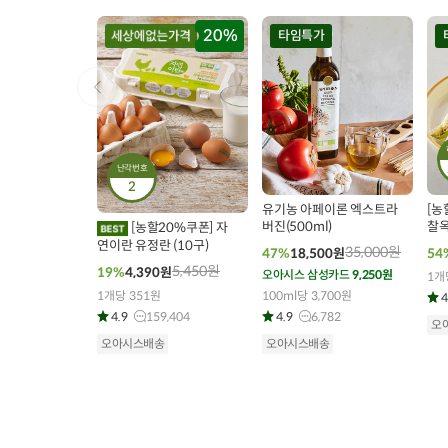
20%
타임특가
난각번호
00
00
00
00
00
00
0
206
개 구매
2
3544
개 구매
유기농 아페이론 엑스트라
[농
버진(500ml)
찰옥
[농할20%쿠폰] 자
연이란 유정란 (10구)
35,000
원
47%
18,500
원
54
5,450
원
19%
4,390
원
오아시스 삼성카드
9,250원
1개
1개당 351원
100ml당 3,700원
4
4.9
159,404
4.9
6,782
오
오아시스배송
오아시스배송