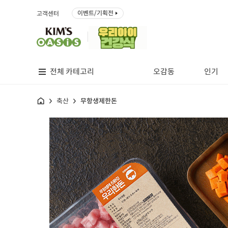
이벤트/기획전
고객센터
전체 카테고리
오감동
인기
홈
축산
무항생제한돈