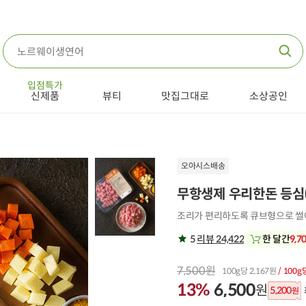
입점특가
신제품
뷰티
맛집그대로
소상공인
오아시스배송
무항생제 우리한돈 등심(
조리가 편리하도록 큐브형으로 
5
리뷰 24,422
한 달간
9,7
7,500원
100g당 2,167원
/ 100g
13%
6,500
원
5,200
원