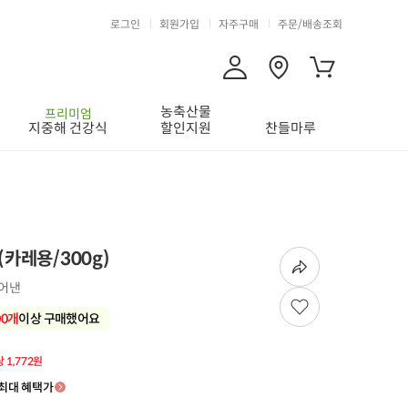
로그인
회원가입
자주구매
주문/배송조회
농축산물
프리미엄
지중해 건강식
할인지원
찬들마루
카레용/300g)
썰어낸
00개
이상 구매했어요
당 1,772원
최대 혜택가