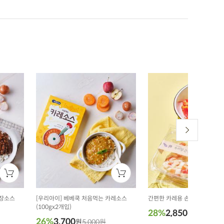
짜장소스
[우리아이] 베베쿡 처음먹는 카레소스
간편한 카레용 손질채소 (200g
(100gx2개입)
28%
2,850
원
4,000원
26%
3,700
원
5,000원