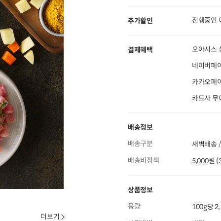
진행중인 
추가할인
오아시스 
결제혜택
네이버페이
카카오페이 
카드사 무
배송정보
배송구분
새벽배송 
배송비정책
5,000원 
상품정보
용량
100g당 2
더보기