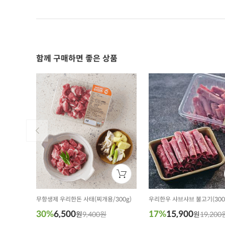
함께 구매하면 좋은 상품
무항생제 우리한돈 사태(찌개용/300g)
우리한우 샤브샤브 불고기(300
30%
6,500
17%
15,900
원
9,400원
원
19,200