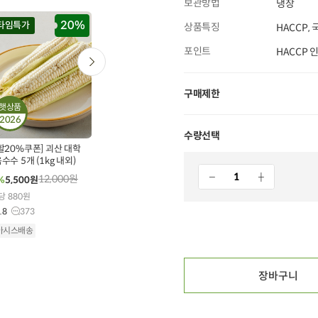
보관방법
냉장
20%
20%
타임특가
타임특가
타임특가
상품특징
HACCP,
포인트
HACCP
구매제한
햇상품
2026
0
00
00
00
00
00
00
00
00
543
개 구매
125
개 구매
238
개 구매
수량선택
할20%쿠폰] 괴산 대학
오징어 슬라이스 (300g,
[개당 2,100원] 국산
수수 5개 (1kg 내외)
원양산)
무농약 콩으로 만든 손순
두부 (330g x 3개)
12,000
원
12,900
원
12,000
원
%
5,500
원
46%
6,900
원
47%
6,300
원
당 880원
10g당 184원
100g당 636원
.8
373
5.0
1
5.0
6
아시스배송
오아시스배송
오아시스배송
장바구니