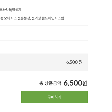
20%
타임특가
타임특가
타임특가
 국내산, 無항생제
 인증 오아시스 전용농장, 전과정 콜드체인시스템
00
00
00
00
00
00
00
00
00
299
개 구매
77
개 구매
2
국내산 손질 생새우
수삼품은 진한 삼계
[농할20%쿠폰] 국내
살 (200g)
탕 900g
산 대파(500g 내
6,500 원
21,500
원
14,500
원
3,
35%
13,900
원
29%
10,200
원
22%
2,490
원
4.9
1,399
100g당 5,560원
100g당 398원
5.0
8,219
4.9
45,521
오아시스배송
6,500
오아시스배송
오아시스배송
원
총 상품금액
구매하기