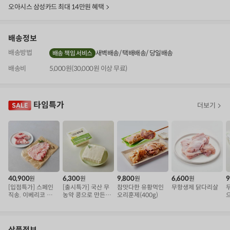
보
오아시스 삼성카드 최대 14만원 혜택
기
배송정보
배송방법
새벽배송
택배배송
당일배송
배송 책임 서비스
배송비
5,000원(30,000원 이상 무료)
타임특가
더보기
40,900
6,300
9,800
6,600
9
원
원
원
원
[입점특가] 스페인
[출시특가] 국산 무
참맛다한 유황먹인
무항생제 닭다리살
직송. 이베리코 삼
농약 콩으로 만든
오리훈제(400g)
겹덧살 베요타
순두부
왕
상품정보