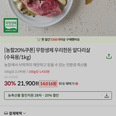
한 달간
7,000개
이상 구매했어요
[농할20%쿠폰] 무항생제 우리한돈 앞다리살
공
(수육용/1kg)
유
하
농장에서 식탁까지 깨끗하고 믿을 수 있는 친환경 축산물
기
100g당 2,190원
/ 100g당 1,433원
31,500
원
30%
21,900
원
14,016
원
최대 혜택가
농축산물 할인지원 28차 - 20% 할인
결제혜택
더