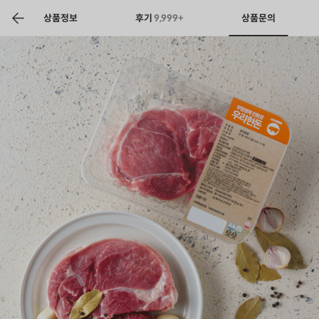
색
바
구
상품정보
후기
9,999+
상품문의
니
상공인
농축산물할인
찬들마루
주문/배송
고객센터