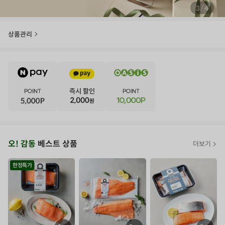
/
4
4
상품관리
E
·
V
·
E
·
N
·
T
오
오! 감동
베스트 상품
더보기
아
시
한정특가
스
추
가
할