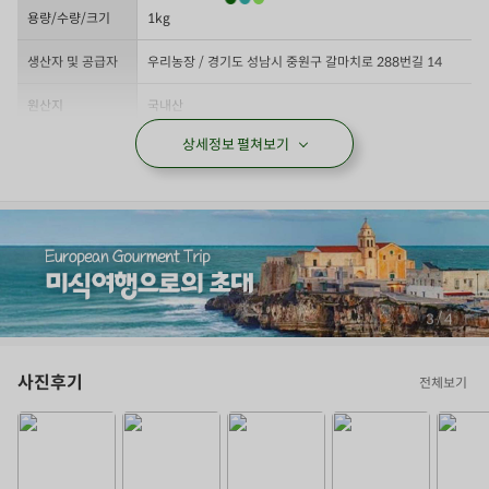
용량/수량/크기
1kg
생산자 및 공급자
우리농장 / 경기도 성남시 중원구 갈마치로 288번길 14
원산지
국내산
상세정보 펼쳐보기
제조년월일/품질유
하단 별도 표기일까지
지기한
축산법 등급표시/이
배송되는 상품에는 이력번호가 표시되어 있습니다
력관리 유무
보관/취급방법
-2℃ ~ 10℃ 냉장보관
소비자상담문의
1577-0098
/
4
4
사진후기
전체보기