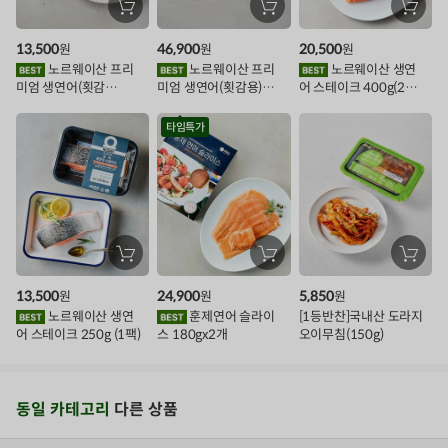
장
장
장
바
바
바
인
구
구
구
13,500
46,900
20,500
원
원
원
니
니
니
이
에
에
에
노르웨이산 프리
노르웨이산 프리
노르웨이산 생연
담
담
담
미엄 생연어(횟감
미엄 생연어(횟감용)
어 스테이크 400g(2조
기
기
기
벤
용)250g.1팩
1kg
각)
트
타임특가
장
장
장
바
바
바
구
구
구
13,500
24,900
5,850
원
원
원
니
니
니
에
에
에
노르웨이산 생연
훈제연어 슬라이
[1등반찬]국내산 도라지
담
담
담
어 스테이크 250g (1팩)
스 180gx2개
오이무침(150g)
기
기
기
동일 카테고리
다른 상품