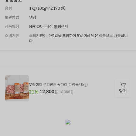
용량
1kg (100g당 2,190 원)
보관방법
냉장
상품특징
HACCP, 국내산, 無항생제
소비기한
소비기한이 수령일을 포함하여 5일 이상 남은 상품으로 배송됩니
다.
상품정보
후기
9,999+
상품문의
상
품
정
무항생제 우리한돈 뒷다리(다짐육/1kg)
보
담기
12,800
21%
16,300원
원
담
기