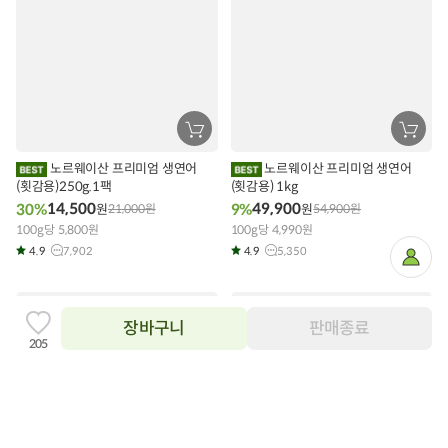
장
장
바
바
구
구
노르웨이산 프리미엄 생연어
노르웨이산 프리미엄 생연어
니
니
(횟감용)250g.1팩
에
(횟감용) 1kg
에
담
담
14,500
49,900
30%
9%
원
21,000
원
원
54,900
원
기
기
100g당 5,800원
100g당 4,990원
4.9
7,902
4.9
5,350
마
이
페
이
타임특가
한정특가
지
장바구니
판매종료
찜
205
하
기
추
가