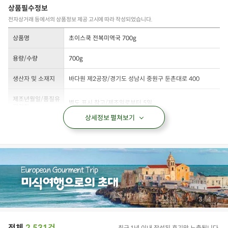
상품필수정보
전자상거래 등에서의 상품정보 제공 고시에 따라 작성되었습니다.
상품명
초이스쿡 전복미역국 700g
용량/수량
700g
생산자 및 소재지
바다원 제2공장/경기도 성남시 중원구 둔촌대로 400
제조년월일/품질유
별도 표시 참고/제조일로부터 5일
지기한
상세정보 펼쳐보기
정제수,건미역,후추,정제소금,전복(완도),복합조미식품,양조간
원재료 및 함량
장,참기름(국산)
관련법상 표시사항
방사능 검사 완료된 제품입니다.
냉장보관.개봉 후에는 변질의 우려가 있으니 가급적 빨리 드
보관/취급방법
십시오.
/
4
4
소비자상담문의
1577-0098
전체
2,531건
최근 1년 이내 작성된 후기만 노출됩니다.