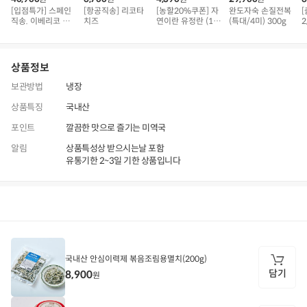
[입점특가] 스페인
[항공직송] 리코타
[농할20%쿠폰] 자
완도자숙 손질전복
직송. 이베리코 삼
치즈
연이란 유정란 (10
(특대/4미) 300g
2
겹덧살 베요타
구)
상품정보
보관방법
냉장
상품특징
국내산
포인트
깔끔한 맛으로 즐기는 미역국
알림
상품특성상 받으시는날 포함
유통기한 2~3일 기한 상품입니다
상품정보
후기
2,531
상품문의
상
품
정
국내산 안심이력제 볶음조림용멸치(200g)
보
담기
8,900
원
담
기