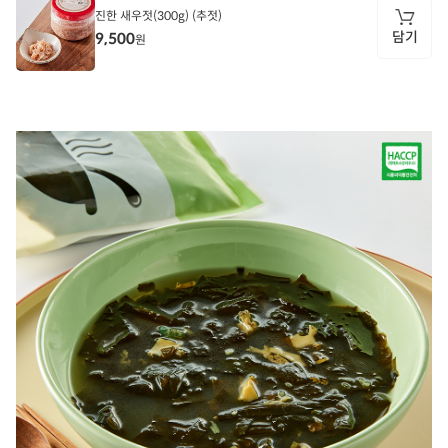
진한 새우젓(300g) (추젓)
담기
9,500
원
담
기