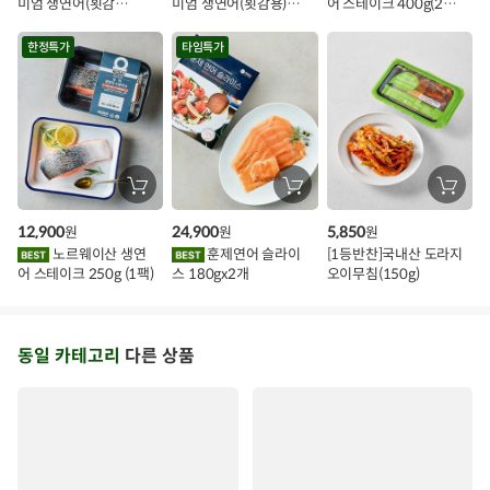
미엄 생연어(횟감
미엄 생연어(횟감용)
어 스테이크 400g(2조
기
기
기
벤
용)250g.1팩
1kg
각)
트
한정특가
타임특가
장
장
장
바
바
바
구
구
구
12,900
24,900
5,850
원
원
원
니
니
니
에
에
에
노르웨이산 생연
훈제연어 슬라이
[1등반찬]국내산 도라지
담
담
담
어 스테이크 250g (1팩)
스 180gx2개
오이무침(150g)
기
기
기
동일 카테고리
다른 상품