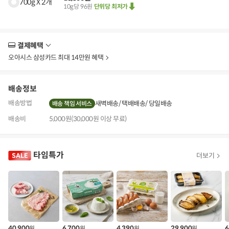
700g X 2개
10g당 96원
단위당 최저가
결제혜택
더
보
오아시스 삼성카드 최대 14만원 혜택
기
배송정보
배송방법
새벽배송
택배배송
당일배송
배송 책임 서비스
배송비
5,000원(30,000원 이상 무료)
타임특가
더보기
40,900
6,700
4,390
29,900
6
원
원
원
원