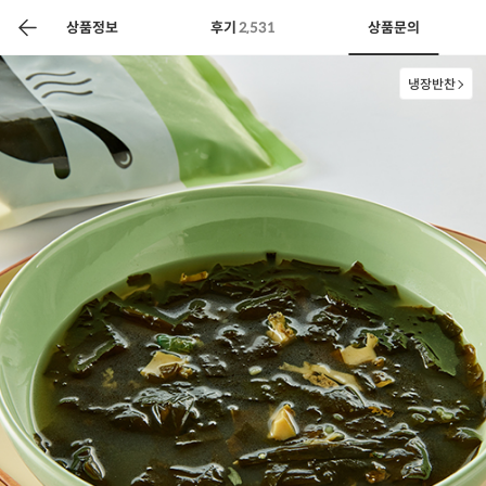
색
바
구
상품정보
후기
2,531
상품문의
니
냉장반찬
상공인
농축산물할인
찬들마루
주문/배송
고객센터