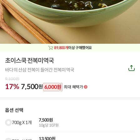
89,800개
이상 구매했어요
초이스쿡 전복미역국
공
바다의 산삼 전복이 들어간 전복미역국
유
하
9,100
원
기
17%
7,500
원
6,000
원
최대 혜택가
옵션 선택
7,500원
700g X 1개
10g당 107원
13,500원