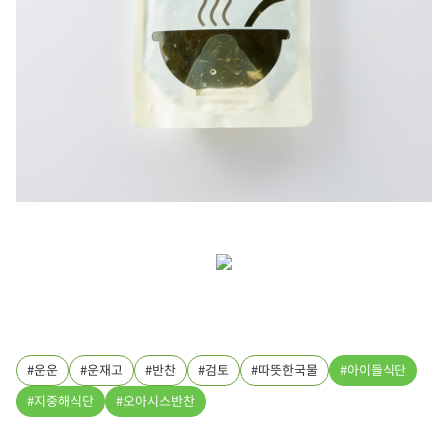
운운
운재고
반찬
검토
따뜻한국물
아이들식단
지중해식단
오아시스반찬