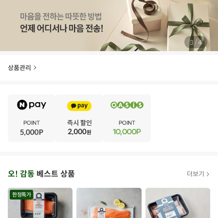
/
3
4
상품관리
E
·
V
·
E
·
N
·
T
오
오! 감동
베스트 상품
더보기
아
시
한정특가
스