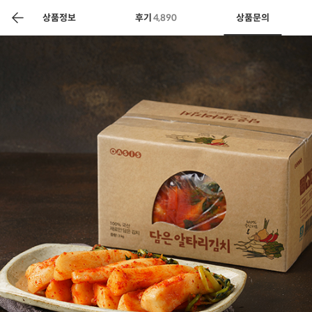
색
바
구
상품정보
후기
4,890
상품문의
니
상공인
농축산물할인
찬들마루
주문/배송
고객센터