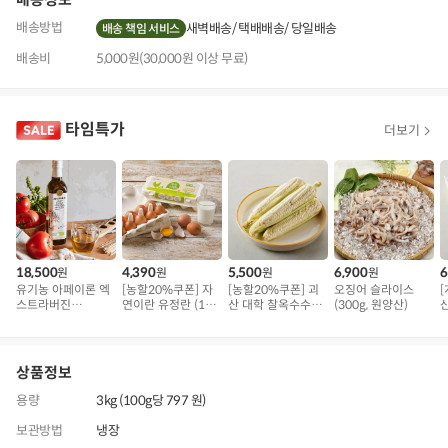
배송방법
새벽배송
택배배송
당일배송
배송 책임 서비스
배송비
5,000원(30,000원 이상 무료)
타임특가
더보기
18,500
4,390
5,500
6,900
6
원
원
원
원
유기농 아페이론 엑
[농할20%쿠폰] 자
[농할20%쿠폰] 괴
오징어 슬라이스
[
스트라버진
연이란 유정란 (10
산 대학 찰옥수수 5
(300g, 원양산)
(500ml)
구)
개 (1kg 내외)
상품정보
용량
3kg (100g당 797 원)
보관방법
냉장