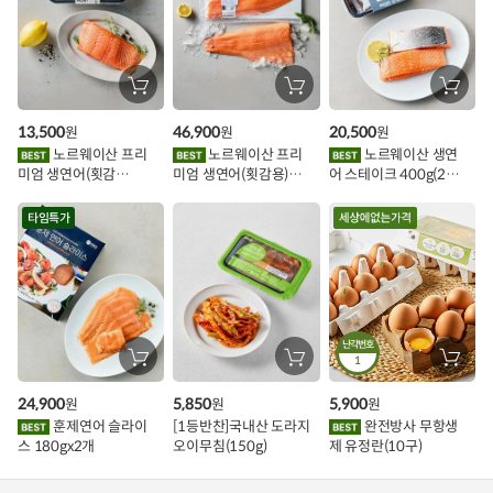
추
가
할
장
장
장
바
바
바
인
구
구
구
13,500
46,900
20,500
원
원
원
니
니
니
이
에
에
에
노르웨이산 프리
노르웨이산 프리
노르웨이산 생연
담
담
담
미엄 생연어(횟감
미엄 생연어(횟감용)
어 스테이크 400g(2조
기
기
기
벤
용)250g.1팩
1kg
각)
트
타임특가
난각번호
장
장
1
장
바
바
바
구
구
구
24,900
5,850
5,900
원
원
원
니
니
니
에
에
에
훈제연어 슬라이
[1등반찬]국내산 도라지
완전방사 무항생
담
담
담
스 180gx2개
오이무침(150g)
제 유정란(10구)
기
기
기