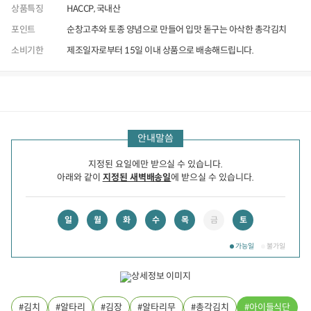
상품특징
HACCP, 국내산
포인트
순창고추와 토종 양념으로 만들어 입맛 돋구는 아삭한 총각김치
소비기한
제조일자로부터 15일 이내 상품으로 배송해드립니다.
상품정보
후기
4,890
상품문의
상
안내말씀
품
정
보
지정된 요일에만 받으실 수 있습니다.
아래와 같이
지정된 새벽배송일
에 받으실 수 있습니다.
일
월
화
수
목
금
토
가능일
불가일
김치
알타리
김장
알타리무
총각김치
아이들식단