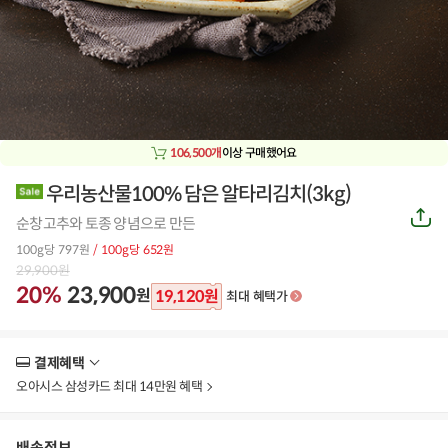
106,500개
이상 구매했어요
우리농산물100% 담은 알타리김치(3kg)
공
순창고추와 토종 양념으로 만든
유
하
100g당 797원
/ 100g당 652원
기
29,900
원
20%
23,900
원
19,120
원
최대 혜택가
결제혜택
더
보
오아시스 삼성카드 최대 14만원 혜택
기
배송정보