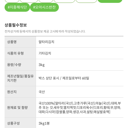
지중해식단
오아시스반찬
상품필수정보
전자상거래 등에서의 상품정보 제공 고시에 따라 작성되었습니다.
상품명
알타리김치
식품의 유형
기타김치
용량/수량
3kg
제조년월일/품질유
박스 상단 표시 / 제조일로부터 60일
지기한
원산지
국산
국산100%[알타리(국산),고춧가루(국산),마늘(국산),대파,부
원재료 및 함량
추 또는 갓,새우젓,멸치액젓,디포리육수(디포리,황태,무,양파,
대파,다시마)찹쌀풀,양파,생강,사과,설탕,매실발효액]
상품구성
3kg1봉