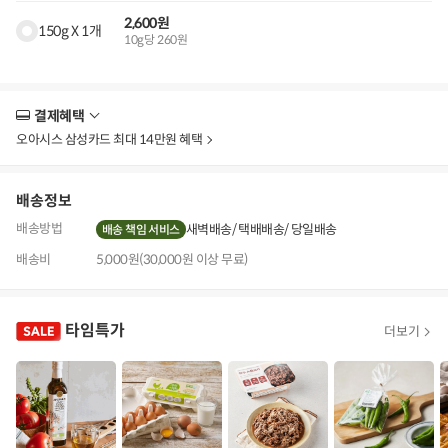
2,600원
150g X 1개
10g당 260원
결제혜택
더
보
오아시스 삼성카드 최대 14만원 혜택
기
배송정보
배송방법
새벽배송
택배배송
당일배송
배송 책임 서비스
배송비
5,000원(30,000원 이상 무료)
타임특가
더보기