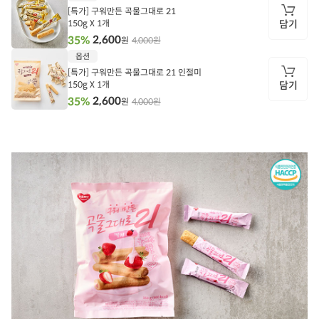
[특가] 구워만든 곡물그대로 21
150g X 1개
담기
2,600
35%
4,000원
원
담
옵션
기
[특가] 구워만든 곡물그대로 21 인절미
150g X 1개
담기
2,600
35%
4,000원
원
담
기