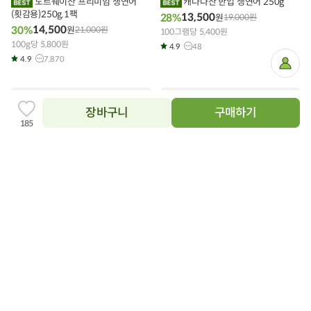
노르웨이산 프리미엄 생연어
캐나다산 한입 생연어 250g
니
니
(횟감용)250g.1팩
에
에
13,500
28%
원
19,000
원
담
담
14,500
30%
원
21,000
원
기
100그램당 5,400원
기
100g당 5,800원
4.9
48
4.9
7,870
마
이
페
이
지
장바구니
구매하기
찜
185
하
기
추
닫
가
상품필수정보 이미지
기
이미지를 확대해서 볼 수 있습니다.
장
장
바
바
구
구
노르웨이산 프리미엄 생연어
노르웨이산 생연어 스테이크
니
니
(횟감용) 1kg
에
400g(2조각)
에
담
담
49,900
21,200
9%
25%
원
54,900
원
원
28,600
원
기
기