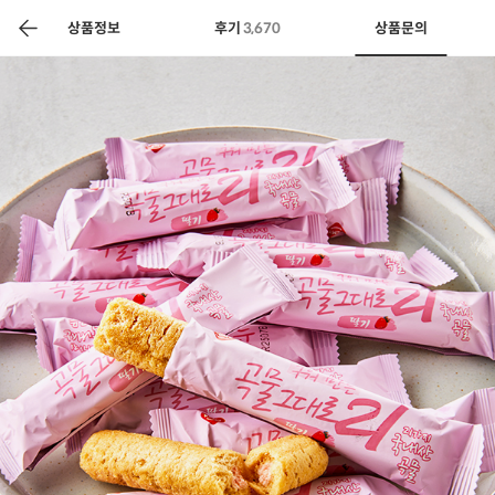
색
바
구
상품정보
후기
3,670
상품문의
니
상공인
농축산물할인
찬들마루
주문/배송
고객센터