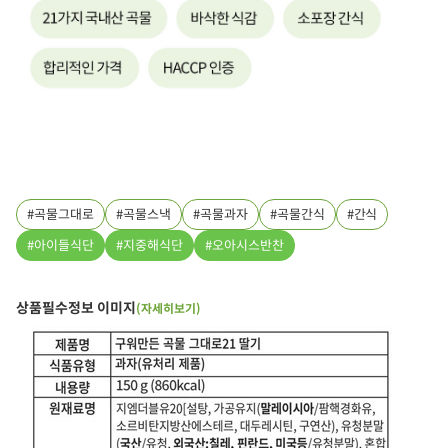
곡물그대로
곡물스낵
곡물과자
곡물간식
간식
아이들식단
지중해식단
오아시스반찬
상품필수정보 이미지
(자세히보기)