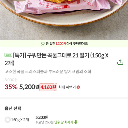
한 달간
1,300개
이상 구매했어요
[특가] 구워만든 곡물그대로 21 딸기
(
150g X
공
2개
)
유
하
고소한 곡물 크리스피롤과 부드러운 딸기크림의 조화
기
8,000
원
35%
5,200
원
4,160
원
최대 혜택가
옵션 선택
5,200원
150g X 2개
10g당 260원
단위당 최저가