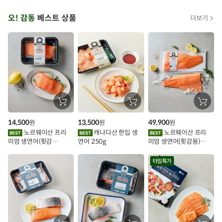
오
오! 감동
베스트 상품
더보기
아
시
스
추
가
할
장
장
장
바
바
바
인
구
구
구
14,500
13,500
49,900
원
원
원
니
니
니
이
에
에
에
노르웨이산 프리
캐나다산 한입 생
노르웨이산 프리
담
담
담
미엄 생연어(횟감
연어 250g
미엄 생연어(횟감용)
기
기
기
벤
용)250g.1팩
1kg
트
타임특가