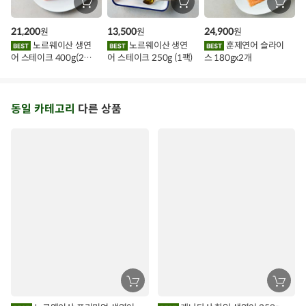
장
장
장
바
바
바
구
구
구
21,200
13,500
24,900
원
원
원
니
니
니
에
에
에
노르웨이산 생연
노르웨이산 생연
훈제연어 슬라이
담
담
담
어 스테이크 400g(2조
어 스테이크 250g (1팩)
스 180gx2개
기
기
기
각)
동일 카테고리
다른 상품
장
장
바
바
구
구