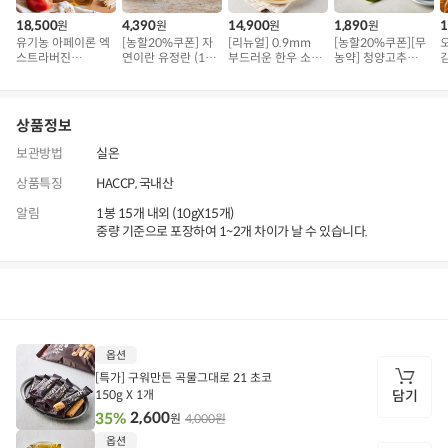
18,500
4,390
14,900
1,890
1
원
원
원
원
유기농 아페이론 엑
[농할20%쿠폰] 자
[리뉴얼] 0.9mm
[농할20%쿠폰][무
스트라버진
연이란 유정란 (10
부드러운 한우 소불
농약] 청양고추
(500ml)
구)
고기 (500g)
(100g)
골
상품정보
보관방법
실온
상품특징
HACCP, 국내산
알림
1봉 15개 내외 (10gX15개)
중량 기준으로 포장하여 1~2개 차이가 날 수 있습니다.
상품정보
후기
3,670
상품문의
상
옵션
품
정
[특가] 구워만든 곡물그대로 21 초코
보
150g X 1개
담기
2,600
35%
4,000원
원
담
옵션
기