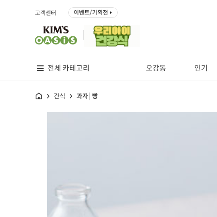
이벤트/기획전
고객센터
전체 카테고리
오감동
인기
홈
간식
과자│빵