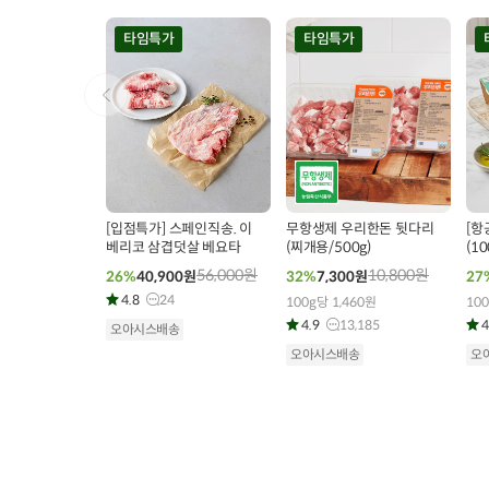
타임특가
타임특가
00
00
00
00
00
00
0
39
개 구매
137
개 구매
[입점특가] 스페인직송. 이
무항생제 우리한돈 뒷다리
[항
베리코 삼겹덧살 베요타
(찌개용/500g)
(10
56,000
원
10,800
원
26%
40,900
원
32%
7,300
원
27
4.8
24
100g당 1,460원
100
4.9
13,185
4
오아시스배송
오아시스배송
오