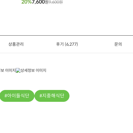
20%
7,600
원
9,600원
상품관리
후기 (6,277)
문의
아이들식단
지중해식단