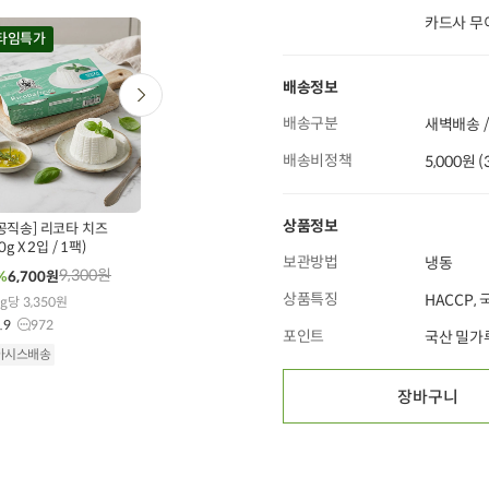
카드사 무
20%
타임특가
타임특가
배송정보
배송구분
새벽배송 /
배송비정책
5,000원 
난각번호
00
00
00
0
00
00
00
00
00
15
개 구매
572
개 구매
2
3694
개 구매
상품정보
공직송] 리코타 치즈
무항생제 닭다리살 (300g
0g X 2입 / 1팩)
X 1개)
[농할20%쿠폰] 자
보관방법
냉동
연이란 유정란 (10구)
9,300
원
9,500
원
%
6,700
원
30%
6,600
원
5,450
원
19%
4,390
원
상품특징
HACCP,
g당 3,350원
100g당 2,200원
1개당 351원
.9
972
4.9
25,567
포인트
국산 밀가
4.9
159,519
아시스배송
오아시스배송
오아시스배송
장바구니