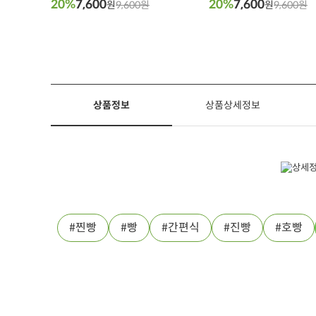
20%
7,600
20%
7,600
원
9,600원
원
9,600원
상품정보
상품상세정보
찐빵
빵
간편식
진빵
호빵