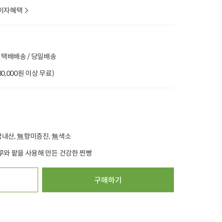
이자혜택
타임특가
타임특가
타임특가
 택배배송 / 당일배송
(30,000원 이상 무료)
00
00
00
00
00
00
00
00
00
19
개 구매
215
개 구매
3
국산 손질 민물 통장
무항생제 우리한돈 등심
[출시특가] 국산 무농
(다짐육/300g)
어(350g/천연소스 증정)
약 콩으로 만든 
(400g x 3개)
9,200
원
50,000
원
12
32%
6,200
원
30%
35,000
원
47%
6,300
원
 국내산, 無향미증진, 無색소
100g당 2,067원
10g당 1,000원
100g당 525원
5.0
16,840
4.9
267
4.9
13
루와 팥을 사용해 만든 건강한 찐빵
오아시스배송
오아시스배송
오아시스배송
구매하기