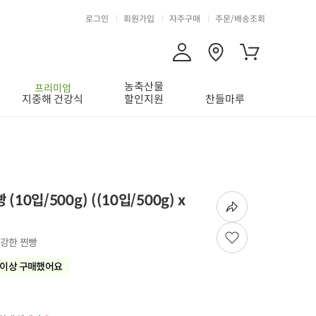
로그인
회원가입
자주구매
주문/배송조회
농축산물
프리미엄
지중해 건강식
할인지원
찬들마루
(10입/500g)
(
(10입/500g) x
건강한 찐빵
이상 구매했어요