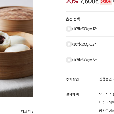
20%
7,600
원
6,080
원
옵션 선택
(10입/500g) x 1개
(10입/500g) x 2개
(10입/500g) x 5개
진행중인 
추가할인
오아시스 
결제혜택
네이버페이
카카오페이 
더보기