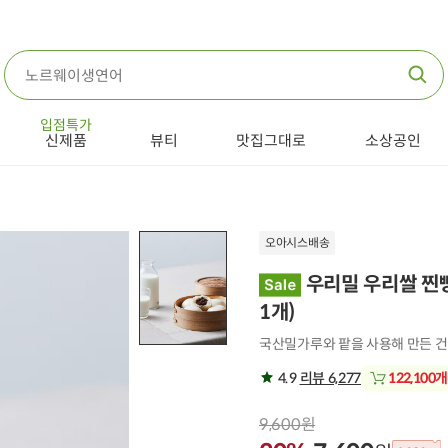
입점특가
신제품
뷰티
맛집그대로
소상공인
오아시스배송
우리밀 우리쌀 찐빵 
1개
)
국산밀가루와 팥을 사용해 만든 
4.9
리뷰 6,277
122,100개
9,600원