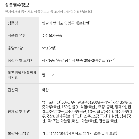
상품필수정보
전자상거래 등에서의 상품정보 제공 고시에 따라 작성되었습니다.
상품명
옛날애 뱅어포 양념구이(순한맛)
식품의 유형
수산물가공품
용량/수량
55g(2장)
생산자 및 소재지
식약동원/충남 공주시 반죽 206-2(봉황로 86-4)
제조년월일/품질유
별도표기
지기한
원산지
국산
뱅어포(국산)50%, 우리밀고추장20%{우리밀(국산)35%, 고
춧가루(국산)15%), 물엿, 식염(국산), 주정, 종국, 정제수}, 찹
원재료 및 함량
쌀고추장20%{고춧가루(국산)13%, 찹쌀(국산), 메주가루(대
두,국산), 엿기름(보리,국산), 소주, 소금(국산)}, 설탕, 참깨(국
산), 파 또는 마늘잎(국산), 마늘(국산), 찹쌀풀(국산)
보관/취급방법
가급적 냉장보관(서늘하고 습기가 없는 곳에 보관)