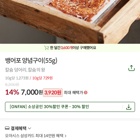
한 달간
3,600개
이상 구매했어요
뱅어포 양념구이(55g)
공
칼슘 덩어리, 칼슘의 왕
유
하
10g당 1,273원
/ 10g당 729원
기
8,200
원
14%
7,000
원
3,920
원
최대 혜택가
[ONFAN] 소상공인 30%할인 쿠폰 - 30% 할인
결제혜택
더
보
오아시스 삼성카드 최대 14만원 혜택