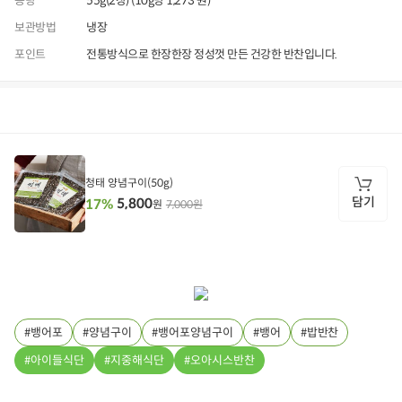
용량
55g(2장) (10g당 1,273 원)
보관방법
냉장
포인트
전통방식으로 한장한장 정성껏 만든 건강한 반찬입니다.
상품정보
후기
3,262
상품문의
상
품
정
청태 양념구이(50g)
보
담기
5,800
17%
7,000원
원
담
기
뱅어포
양념구이
뱅어포양념구이
뱅어
밥반찬
아이들식단
지중해식단
오아시스반찬