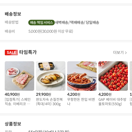
기
배송정보
배송방법
새벽배송
택배배송
당일배송
배송 책임 서비스
배송비
5,000원(30,000원 이상 무료)
타임특가
더보기
40,900
29,900
4,200
4,200
1
원
원
원
원
[입점특가] 스페인
완도자숙 손질전복
무항한돈 한입 비엔
GAP 베이비 대추방
직송. 이베리코 삼
(특대/4미) 300g
나
울토마토(550g)
겹덧살 베요타
용
상품정보