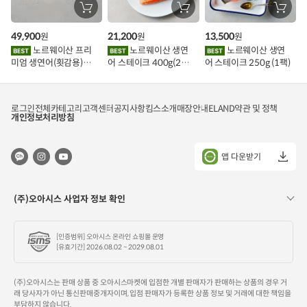
장
장
장
바
바
바
구
구
구
49,900
21,200
13,500
원
원
원
니
니
니
에
에
에
노르웨이산 프리
노르웨이산 생연
노르웨이산 생연
담
담
담
미엄 생연어(횟감용)
어 스테이크 400g(2조
어 스테이크 250g (1팩)
기
기
기
1kg
각)
로그인
전체카테고리
고객센터
공지사항
킴스소개
매장안내
ELAND
약관 및 정책
개인정보처리방침
앱 다운받기
(주)오아시스 사업자 정보 확인
[인증범위] 오아시스 온라인 쇼핑몰 운영
[유효기간] 2026.08.02 ~ 2029.08.01
(주)오아시스는 판매 상품 중 오아시스마켓에 입점한 개별 판매자가 판매하는 상품의 경우 거
래 당사자가 아닌 통신판매중개자이며, 입점 판매자가 등록한 상품 정보 및 거래에 대한 책임을
부담하지 않습니다.