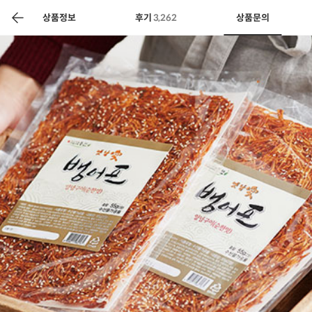
색
바
구
상품정보
후기
3,262
상품문의
니
상공인
농축산물할인
찬들마루
주문/배송
고객센터