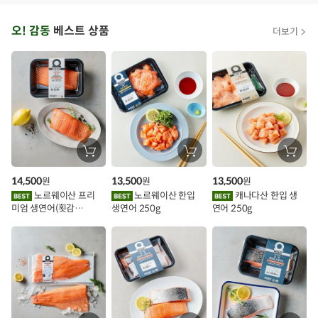
오
오! 감동
베스트 상품
더보기
아
시
스
추
가
할
장
장
장
바
바
바
인
구
구
구
14,500
13,500
13,500
원
원
원
니
니
니
이
에
에
에
노르웨이산 프리
노르웨이산 한입
캐나다산 한입 생
담
담
담
미엄 생연어(횟감
생연어 250g
연어 250g
기
기
기
벤
용)250g.1팩
트