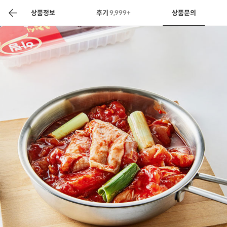
색
바
구
상품정보
후기
9,999+
상품문의
니
상공인
농축산물할인
찬들마루
주문/배송
고객센터