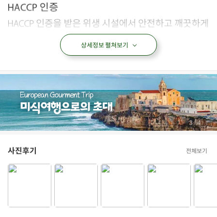
상세정보 펼쳐보기
춘천닭갈비
순살닭갈비
닭갈비
양념닭갈비
아이들식단
지중해식단
오아시스반찬
/
3
4
상품필수정보
사진후기
전체보기
전자상거래 등에서의 상품정보 제공 고시에 따라 작성되었습니다.
상품명
순살 닭갈비
용량/수량
400g(1팩)
생산자 및 소재지
㈜하림