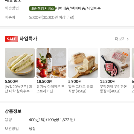
배송방법
새벽배송
택배배송
당일배송
배송 책임 서비스
배송비
5,000원(30,000원 이상 무료)
타임특가
더보기
5,500
18,500
5,900
15,300
6
원
원
원
원
[농할20%쿠폰] 괴
유기농 아페이론 엑
알곡 그대로 통밀
무항생제 우리한돈
산 대학 찰옥수수 5
스트라버진
식빵 (450g)
등갈비(400g)
2
개 (1kg 내외)
(500ml)
상품정보
용량
400g(1팩) (100g당 1,872 원)
보관방법
냉장