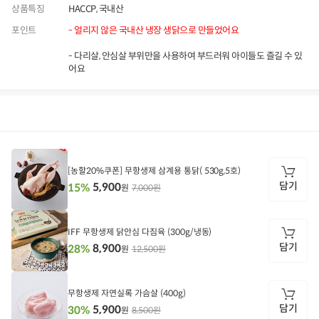
상품특징
HACCP, 국내산
포인트
- 얼리지 않은 국내산 냉장 생닭으로 만들었어요
- 다리살, 안심살 부위만을 사용하여 부드러워 아이들도 즐길 수 있
어요
상품정보
후기
9,999+
상품문의
상
품
정
[농할20%쿠폰] 무항생제 삼계용 통닭( 530g,5호)
보
담기
5,900
15%
7,000원
원
담
기
IFF 무항생제 닭안심 다짐육 (300g/냉동)
담기
8,900
28%
12,500원
원
담
기
무항생제 자연실록 가슴살 (400g)
담기
5,900
30%
8,500원
원