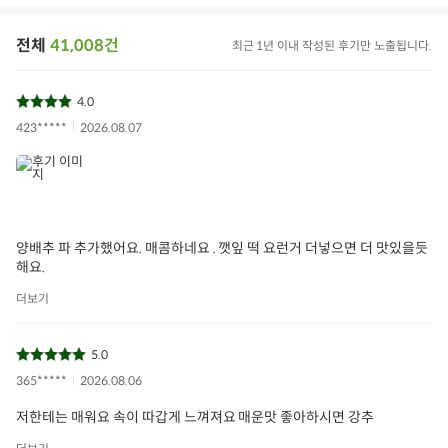
제조년월일/품질유
별도 표기
지기한
전체
41,008건
최근 1년 이내 작성된 후기만 노출됩니다.
닭고기[국내산]69.79%, 소스[기타과탕,물엿,양파[국내산],고
추장{국산말숙성액[밀쌀:국내산]},혼합간장], 혼합제제[초산
원재료 및 함량
4.0
나트륨,푸마르산,팜유,글리세린지방산에스테르]
닭고기, 대두, 밀, 우유, 쇠고기, 조개류 함유
423*****
2026.08.07
보관/취급방법
냉장보관
양배추 파 추가했어요. 매콤하네요 . 깻잎 떡 요런거 더넣으면 더 맛있을듯
해요.
더보기
5.0
365*****
2026.08.06
저한테는 매워요 속이 따갑게 느껴져요 매운맛 좋아하시면 강추