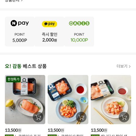
상품관리
E
·
V
·
E
·
N
·
T
오
오! 감동
베스트 상품
더보기
아
시
한정특가
스
추
가
할
장
장
장
바
바
바
인
구
구
구
13,500
13,500
13,500
원
원
원
니
니
니
이
에
에
에