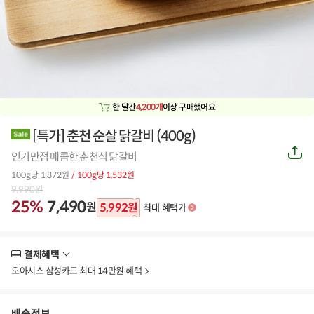
한 달간
4,200개
이상 구매했어요
[특가] 춘천 순살 닭갈비 (400g)
공
인기만점 매콤한 춘천식 닭갈비
유
하
100g당 1,872원
/ 100g당 1,532원
기
9,990
원
25%
7,490
원
5,992
원
최대 혜택가
결제혜택
더
보
오아시스 삼성카드 최대 14만원 혜택
기
배송정보