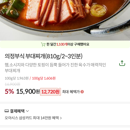
한 달간
1,100개
이상 구매했어요
의정부식 부대찌개(810g/2~3인분)
공
햄,소시지와 다양한 토핑이 듬뿍 들어가 진한 육수가 매력적인
유
하
부대찌개
기
100g당 1,963원
/ 100g당 1,606원
16,900
원
5%
15,900
원
12,720
원
최대 혜택가
결제혜택
더
보
오아시스 삼성카드 최대 14만원 혜택
기