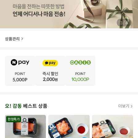
상품필수정보 이미지
(자세히보기)
/
4
4
상품관리
E
·
V
·
E
·
N
·
T
오
오! 감동
베스트 상품
더보기
아
시
한정특가
스
추