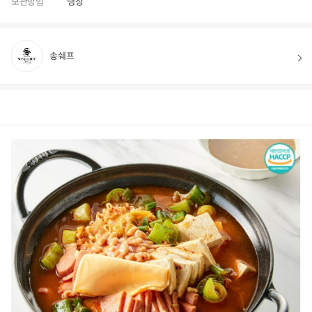
보관방법
냉장
송쉐프
상품정보
후기
59
상품문의
상
품
정
보