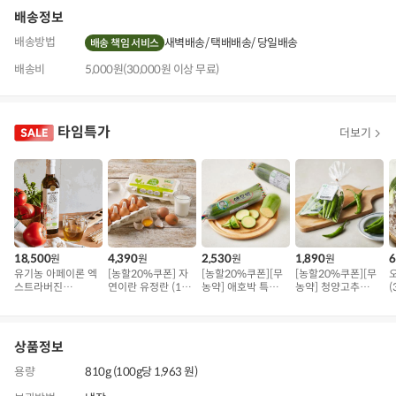
배송정보
배송방법
새벽배송
택배배송
당일배송
배송 책임 서비스
배송비
5,000원(30,000원 이상 무료)
타임특가
더보기
18,500
4,390
2,530
1,890
6
원
원
원
원
유기농 아페이론 엑
[농할20%쿠폰] 자
[농할20%쿠폰][무
[농할20%쿠폰][무
스트라버진
연이란 유정란 (10
농약] 애호박 특품
농약] 청양고추
(
(500ml)
구)
(300g 내외)
(100g)
상품정보
용량
810g (100g당 1,963 원)