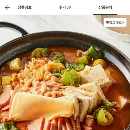
색
바
구
상품정보
후기
59
상품문의
니
맛집그대로
상공인
농축산물할인
찬들마루
주문/배송
고객센터