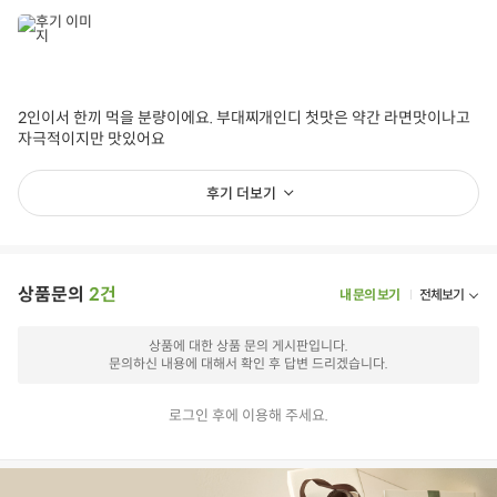
2인이서 한끼 먹을 분량이에요. 부대찌개인디 첫맛은 약간 라면맛이나고
자극적이지만 맛있어요
푸드바코드
백짬뽕
밀키트
짬뽕
간편식
후기 더보기
아이들식단
지중해식단
상품필수정보
상품문의
2건
전자상거래 등에서의 상품정보 제공 고시에 따라 작성되었습니다.
내 문의 보기
전체보기
상품명
의정부식 부대찌개
상품에 대한 상품 문의 게시판입니다.
문의하신 내용에 대해서 확인 후 답변 드리겠습니다.
식품의 유형
간편조리세트
로그인 후에 이용해 주세요.
용량/수량
810g
제조년월일/품질유
제조일로부터 7일
지기한
유통기한 3일 이상 제품 배송(수령일 포함 기준)