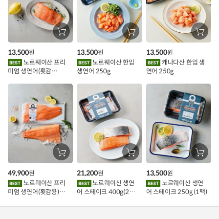
가
할
장
장
장
바
바
바
인
구
구
구
13,500
13,500
13,500
원
원
원
니
니
니
이
에
에
에
노르웨이산 프리
노르웨이산 한입
캐나다산 한입 생
담
담
담
미엄 생연어(횟감
생연어 250g
연어 250g
기
기
기
벤
용)250g.1팩
트
장
장
장
바
바
바
구
구
구
49,900
21,200
13,500
원
원
원
니
니
니
에
에
에
노르웨이산 프리
노르웨이산 생연
노르웨이산 생연
담
담
담
미엄 생연어(횟감용)
어 스테이크 400g(2조
어 스테이크 250g (1팩)
기
기
기
1kg
각)