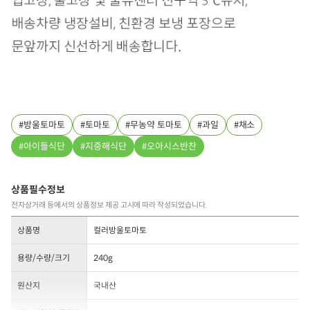
방울토마토
토마토
무농약 토마토
과일
채소
아이들식단
지중해식단
오아시스반찬
상품필수정보
전자상거래 등에서의 상품정보 제공 고시에 따라 작성되었습니다.
상품명
컬러방울토마토
용량/수량/크기
240g
원산지
국내산