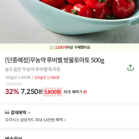
2,300개
이상 구매했어요
[단종예정]무농약 루비벨 방울토마토 500g
공
농도짙은 무농약 루비벨 토마토
유
하
100g당 1,450원
/ 100g당 1,186원
기
10,800
원
32%
7,250
원
5,800
원
최대 혜택가
결제혜택
더
보
오아시스 삼성카드 최대 14만원 혜택
기
배송정보