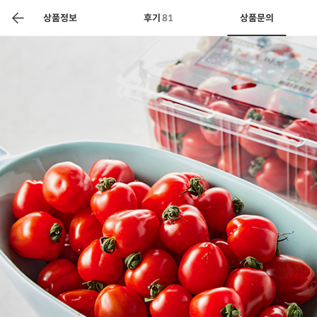
색
바
구
상품정보
후기
81
상품문의
니
상공인
농축산물할인
찬들마루
주문/배송
고객센터