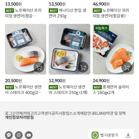
구
구
구
13,500
13,500
46,900
원
원
원
니
니
니
이
에
에
에
노르웨이산 프리
캐나다산 한입 생
노르웨이산 프리
담
담
담
미엄 생연어(횟감
연어 250g
미엄 생연어(횟감용)
기
기
기
벤
용)250g.1팩
1kg
트
타임특가
장
장
장
바
바
바
구
구
구
20,500
12,900
24,900
원
원
원
니
니
니
에
에
에
노르웨이산 생연
노르웨이산 생연
훈제연어 슬라이
담
담
담
어 스테이크 400g(2조
어 스테이크 250g (1팩)
스 180gx2개
기
기
기
각)
로그인
전체카테고리
고객센터
공지사항
킴스소개
매장안내
ELAND
약관 및 정책
개인정보처리방침
앱 다운받기