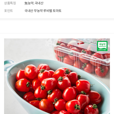
상품특징
無농약, 국내산
포인트
국내산 무농약 루비벨 토마토
상품정보
후기
81
상품문의
상
품
정
보