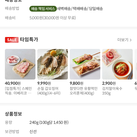
배송방법
새벽배송
택배배송
당일배송
배송 책임 서비스
배송비
5,000원(30,000원 이상 무료)
타임특가
더보기
40,900
9,990
9,800
2,900
6
원
원
원
원
[입점특가] 스페인
손질 갑오징어
참맛다한 유황먹인
김치말이육수
직송. 이베리코 삼
(400g)(4~6미)
오리훈제(400g)
350g
겹덧살 베요타
상품정보
용량
240g (100g당 1,450 원)
보관방법
신선