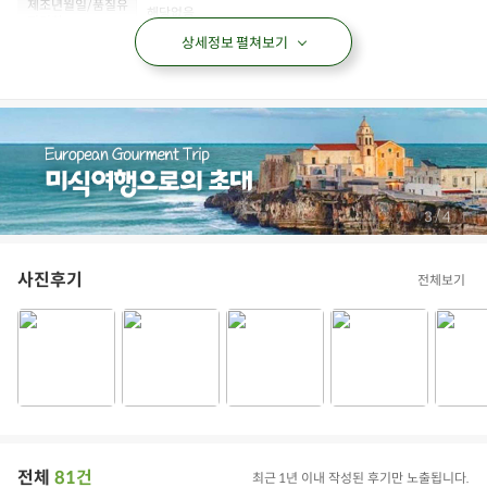
제조년월일/품질유
해당없음
지기한
상세정보 펼쳐보기
유전자변형 여부,지
해당없음
리적표시
식품위생법 수입신
해당없음
고유무
보관/취급방법
서늘한곳이나 냉장보관
/
3
4
사진후기
전체보기
전체
81건
최근 1년 이내 작성된 후기만 노출됩니다.