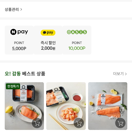
상품관리
E
·
V
·
E
·
N
·
T
오
오! 감동
베스트 상품
더보기
아
시
한정특가
스
추
가
할
장
장
장
바
바
바
인