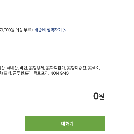
20%
타임특가
타임특가
(50,000원 이상 무료)
배송비 절약하기
난각번호
00
00
00
00
00
00
00
00
00
307
개 구매
2
2
3211
개 구매
김치말이육수 350g
무항 인증받은 한
 국산, 국내산, 비건, 無항생제, 無화학첨가, 無향미증진, 無색소,
[농할20%쿠폰] 자
(1개)
돈으로 만든 칼
無표백, 글루텐프리, 락토프리, NON GMO
이 800g
연이란 유정란 (10구)
5,000
원
15
42%
2,900
원
37%
9,900
원
5,450
원
19%
4,390
원
100g당 829원
100g당 1,238원
1개당 351원
4.9
182
4.9
26
0
4.9
159,498
원
오아시스배송
오아시스배송
오아시스배송
구매하기