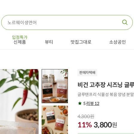
입점특가
신제품
뷰티
맛집그대로
소상공인
판매자택배
비건 고추장 시즈닝 글
글루텐프리 식물성 볶음 양념 분
5
리뷰 12
4,300원
11%
3,800
원