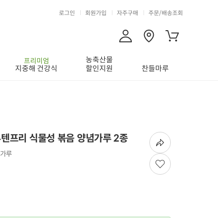
로그인
회원가입
자주구매
주문/배송조회
농축산물
프리미엄
지중해 건강식
할인지원
찬들마루
루텐프리 식물성 볶음 양념가루 2종
말가루