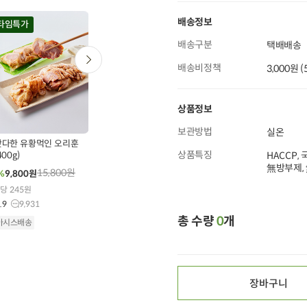
배송정보
타임특가
타임특가
타임특가
배송구분
택배배송
배송비정책
3,000원 
상품정보
0
00
00
00
00
00
00
00
00
426
개 구매
504
개 구매
405
개 구매
보관방법
실온
다한 유황먹인 오리훈
무항생제 닭다리살 (300g
[특가행사] 특등급 국
상품특징
400g)
X 1개)
HACCP,
산콩 콩국물 (950ml)
無방부제, 
15,800
원
9,500
원
5,000
원
%
9,800
원
30%
6,600
원
30%
3,500
원
g당 245원
100g당 2,200원
100ml당 368원
.9
9,931
4.9
25,564
4.9
734
총 수량
0
개
아시스배송
오아시스배송
오아시스배송
장바구니