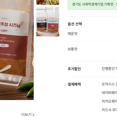
경기도 사회적경제기업 기획전
-
옵션 선택
매운맛
보통맛
진행중인 
추가할인
오아시스 
결제혜택
네이버페이
카카오페이 
카드사 무
더보기