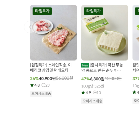
타임특가
타임특가
00
00
00
00
00
00
0
34
개 구매
295
개 구매
[입점특가] 스페인직송. 이
[출시특가] 국산 무농
참맛
베리코 삼겹덧살 베요타
제(
약 콩으로 만든 순두부
(400g x 3개)
56,000
원
12,000
원
26%
40,900
원
37
47%
6,300
원
4.8
23
10
100g당 525원
4
4.9
10
오아시스배송
오
오아시스배송