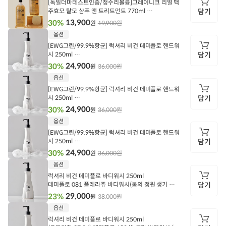
[독일더마테스트인증/정수리볼륨]그레이니크 리얼 맥
보
주효모 탈모 샴푸 앤 트리트먼트 770ml
담기
1개
13,900
30%
19,900원
원
담
옵션
기
[EWG그린/99.9%항균] 럭셔리 비건 데미플로 핸드워
시 250ml
담기
(유통기한 27.04) 데미플로 081 플레라쥬 핸드워시(
24,900
30%
36,000원
원
상쾌함 + 화이트 플로럴 향)
담
옵션
기
[EWG그린/99.9%항균] 럭셔리 비건 데미플로 핸드워
시 250ml
담기
(유통기한 27.04) 데미플로 190 발 블랑 핸드워시(산
24,900
30%
36,000원
원
뜻한 화이트 매그놀리아+비누향)
담
옵션
기
[EWG그린/99.9%항균] 럭셔리 비건 데미플로 핸드워
시 250ml
담기
(유통기한 27.04) 데미플로 212 시트러스 노매드 핸
24,900
30%
36,000원
원
드워시 (숲속 시더우드향 +싱그러운 시트러스 향)
담
옵션
기
럭셔리 비건 데미플로 바디워시 250ml
데미플로 081 플레라쥬 바디워시(봄의 정원 생기 넘
담기
치는 화이트 플로럴 향)
29,000
23%
38,000원
원
담
옵션
기
럭셔리 비건 데미플로 바디워시 250ml