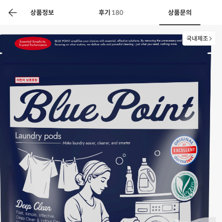
색
바
구
상품정보
후기
180
상품문의
니
국내제조
상공인
농축산물할인
찬들마루
주문/배송
고객센터