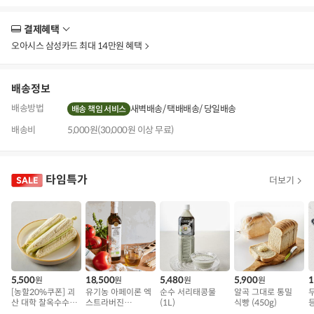
결제혜택
더
보
오아시스 삼성카드 최대 14만원 혜택
기
배송정보
배송방법
새벽배송
택배배송
당일배송
배송 책임 서비스
배송비
5,000원(30,000원 이상 무료)
타임특가
더보기
5,500
18,500
5,480
5,900
1
원
원
원
원
[농할20%쿠폰] 괴
유기농 아페이론 엑
순수 서리태콩물
알곡 그대로 통밀
산 대학 찰옥수수 5
스트라버진
(1L)
식빵 (450g)
등
개 (1kg 내외)
(500ml)