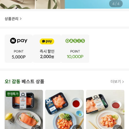
/
4
4
상품관리
E
·
V
·
E
·
N
·
T
오
오! 감동
베스트 상품
더보기
아
시
한정특가
스
추
가
할