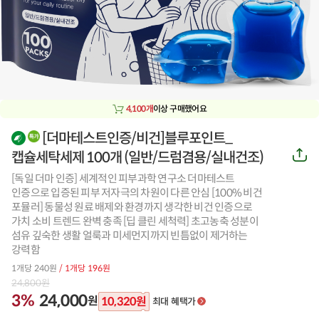
4,100개
이상 구매했어요
[더마테스트인증/비건]블루포인트_
비
공
캡슐세탁세제 100개 (일반/드럼겸용/실내건조)
건
유
하
상
[독일 더마 인증] 세계적인 피부과학 연구소 더마테스트
기
인증으로 입증된 피부 저자극의 차원이 다른 안심 [100% 비건
품
포뮬러] 동물성 원료 배제와 환경까지 생각한 비건 인증으로
가치 소비 트렌드 완벽 충족 [딥 클린 세척력] 초고농축 성분이
섬유 깊숙한 생활 얼룩과 미세먼지까지 빈틈없이 제거하는
강력함
1개당 240원
/ 1개당 196원
24,800
원
3%
24,000
원
10,320
원
최대 혜택가