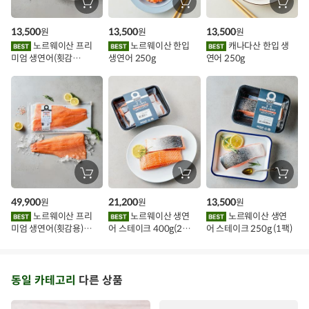
장
장
장
바
바
바
인
구
구
구
13,500
13,500
13,500
원
원
원
니
니
니
이
에
에
에
노르웨이산 프리
노르웨이산 한입
캐나다산 한입 생
담
담
담
미엄 생연어(횟감
생연어 250g
연어 250g
기
기
기
벤
용)250g.1팩
트
장
장
장
바
바
바
구
구
구
49,900
21,200
13,500
원
원
원
니
니
니
에
에
에
노르웨이산 프리
노르웨이산 생연
노르웨이산 생연
담
담
담
미엄 생연어(횟감용)
어 스테이크 400g(2조
어 스테이크 250g (1팩)
기
기
기
1kg
각)
동일 카테고리
다른 상품