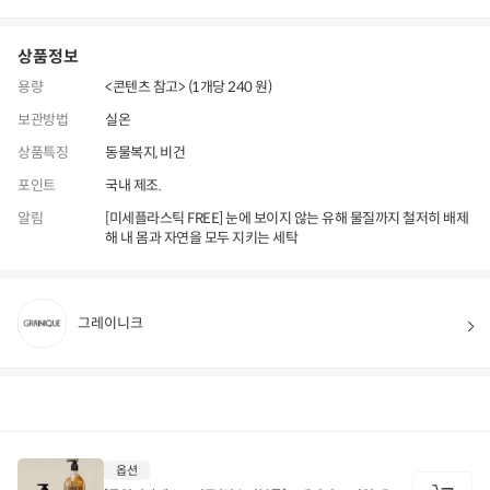
상품정보
용량
<콘텐츠 참고> (1개당 240 원)
보관방법
실온
상품특징
동물복지, 비건
포인트
국내 제조.
알림
[미세플라스틱 FREE] 눈에 보이지 않는 유해 물질까지 철저히 배제
해 내 몸과 자연을 모두 지키는 세탁
그레이니크
상품정보
후기
180
상품문의
상
옵션
품
정