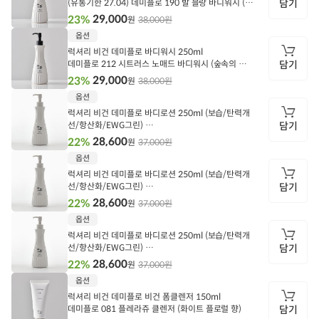
(유통기한 27.04) 데미플로 190 발 블랑 바디워시 (산
담기
뜻한 화이트 매그놀리아+포근한 머스크향)
29,000
23%
38,000원
원
담
옵션
기
럭셔리 비건 데미플로 바디워시 250ml
데미플로 212 시트러스 노매드 바디워시 (숲속의 시
담기
더우드 + 싱그러운 시트러스 향)
29,000
23%
38,000원
원
담
옵션
기
럭셔리 비건 데미플로 바디로션 250ml (보습/탄력개
선/항산화/EWG그린)
담기
데미플로 081 플레라쥬 바디로션 (봄의 정원을 거닐
28,600
22%
37,000원
원
듯 생기넘치는 화이트 플로럴 향)
담
옵션
기
럭셔리 비건 데미플로 바디로션 250ml (보습/탄력개
선/항산화/EWG그린)
담기
데미플로 190 발 블랑 바디로션 ( 봄의 정원 화이트 플
28,600
22%
37,000원
원
로럴 향)
담
옵션
기
럭셔리 비건 데미플로 바디로션 250ml (보습/탄력개
선/항산화/EWG그린)
담기
(유통기한 27.04) 데미플로 212 시트러스 노매드 바
28,600
22%
37,000원
원
디로션 ( 숲속의 시더우드 + 싱그러운 시트러스 향)
담
옵션
기
럭셔리 비건 데미플로 비건 폼클렌저 150ml
데미플로 081 플레라쥬 클렌저 (화이트 플로럴 향)
담기