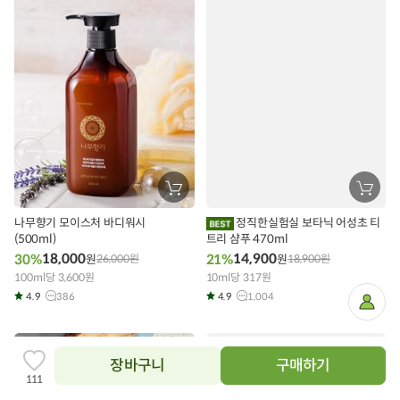
장
장
바
바
구
구
나무향기 모이스처 바디워시
정직한실험실 보타닉 어성초 티
니
니
(500ml)
에
트리 샴푸 470ml
에
담
담
18,000
14,900
30%
21%
원
26,000
원
원
18,900
원
기
기
100ml당 3,600원
10ml당 317원
4.9
386
4.9
1,004
마
이
페
이
지
장바구니
구매하기
찜
111
하
기