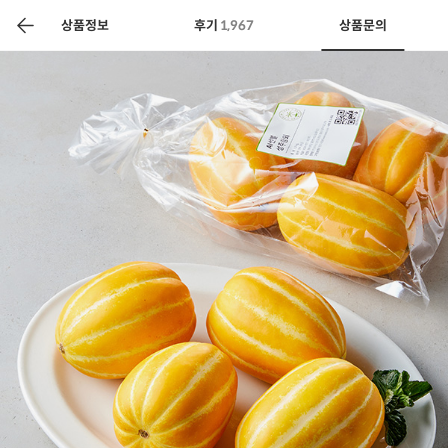
색
바
구
상품정보
후기
1,967
상품문의
니
상공인
농축산물할인
찬들마루
주문/배송
고객센터