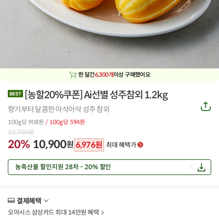
한 달간
6,300개
이상 구매했어요
[농할20%쿠폰] Ai선별 성주참외 1.2kg
공
향기부터 달콤한 아삭아삭 성주 참외
유
하
100g당 908원
/ 100g당 594원
기
13,700
원
20%
10,900
원
6,976
원
최대 혜택가
농축산물 할인지원 28차 - 20% 할인
결제혜택
더
보
오아시스 삼성카드 최대 14만원 혜택