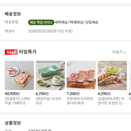
기
배송정보
배송방법
새벽배송
택배배송
당일배송
배송 책임 서비스
배송비
5,000원(30,000원 이상 무료)
타임특가
더보기
40,900
6,700
7,300
4,390
6
원
원
원
원
[입점특가] 스페인
[항공직송] 리코타
무항생제 우리한돈
[농할20%쿠폰] 자
직송. 이베리코 삼
치즈
뒷다리(찌개
연이란 유정란 (10
겹덧살 베요타
용/500g)
구)
상품정보