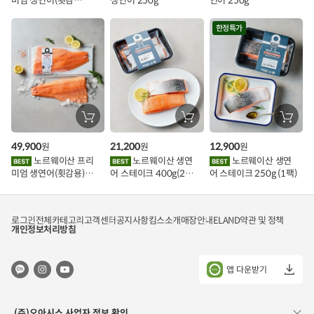
미엄 생연어(횟감
생연어 250g
연어 250g
기
기
기
벤
용)250g.1팩
트
한정특가
장
장
장
바
바
바
구
구
구
49,900
21,200
12,900
원
원
원
니
니
니
에
에
에
노르웨이산 프리
노르웨이산 생연
노르웨이산 생연
담
담
담
미엄 생연어(횟감용)
어 스테이크 400g(2조
어 스테이크 250g (1팩)
기
기
기
1kg
각)
로그인
전체카테고리
고객센터
공지사항
킴스소개
매장안내
ELAND
약관 및 정책
개인정보처리방침
앱 다운받기
(주)오아시스 사업자 정보 확인