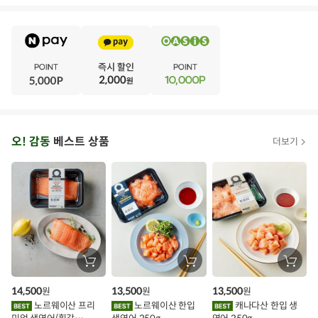
E
·
V
·
E
·
N
·
T
오
오! 감동
베스트 상품
더보기
아
시
스
추
가
할
장
장
장
바
바
바
인
구
구
구
14,500
13,500
13,500
원
원
원
니
니
니
이
에
에
에
노르웨이산 프리
노르웨이산 한입
캐나다산 한입 생
담
담
담