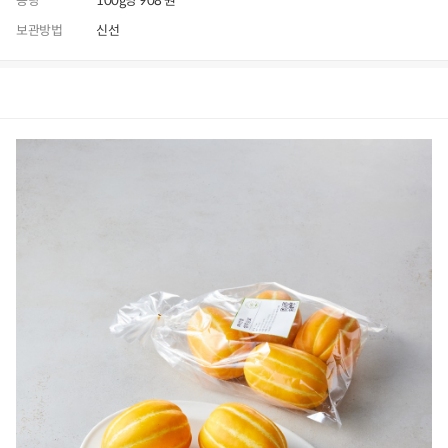
용량
100g당 908 원
보관방법
신선
상품정보
후기
1,967
상품문의
상
품
정
보