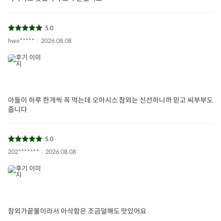
5.0
hwe*****
2026.08.08
참외
과일
제철과일
여름과일
신선과일
아이들식단
지중해식단
오아시스반찬
아들이 하루 한개씩 꼭 먹는데 오아시스 참외는 신선하니까 믿고 씨부부도
줍니다
상품필수정보 이미지
(자세히보기)
5.0
202*******
2026.08.08
참외가끝물이라서 아삭함은 조금덜해도 맛있어요