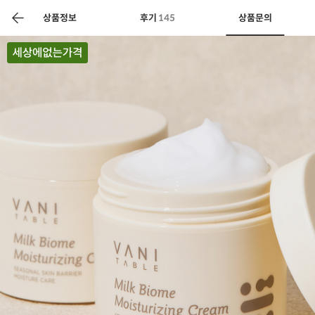
색
바
구
상품정보
후기
145
상품문의
니
상공인
농축산물할인
찬들마루
주문/배송
고객센터