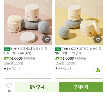
장
장
바
바
구
구
[ONLY 오아시스] 오트 바이옴
[ONLY 오아시스] 라이스 바이옴
니
니
탄력 크림 50ml (1개)
에
맑기 크림 50ml (1개)
에
담
담
6,000
6,000
57%
57%
원
14,000
원
원
14,000
원
기
기
10ml당 1,200원
10ml당 1,200원
5.0
147
4.9
103
마
이
페
이
지
장바구니
구매하기
찜
56
하
기
추
가