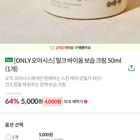
2,900개
이상 구매했어요
[ONLY 오아시스] 밀크 바이옴 보습 크림 50ml
공
(
1개
)
유
하
오직 오아시스에서만 판매하는 스킨 케어 균일가 라인!
기
건조함을 채워주는 장벽 보습 크림
14,000
원
64%
5,000
원
4,000
원
최대 혜택가
옵션 선택
5,000원
1개
10ml당 1,000원