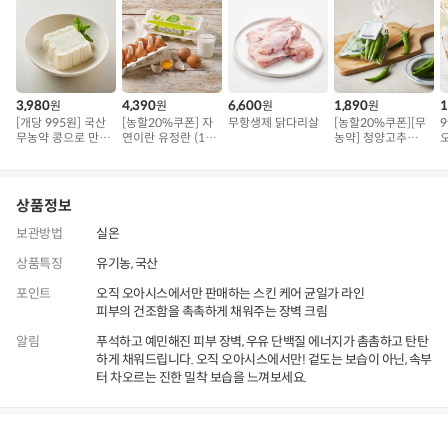
3,980
4,390
6,600
1,890
1
원
원
원
원
[개당 995원] 국산
[농할20%쿠폰] 자
무항생제 닭다리살
[농할20%쿠폰][무
무농약 콩으로 만든
연이란 유정란 (10
농약] 청양고추
오
연두부
구)
(100g)
상품정보
보관방법
실온
상품특징
유기농, 국산
포인트
오직 오아시스에서만 판매하는 스킨 케어 균일가 라인
피부의 건조함을 촉촉하게 채워주는 장벽 크림
알림
푸석하고 예민해진 피부 장벽, 우유 단백질 에너지가 촘촘하고 탄탄
하게 채워드립니다. 오직 오아시스에서만! 겉도는 보습이 아닌, 속부
터 차오르는 진한 밀착 보습을 느껴보세요.
상품정보
후기
145
상품문의