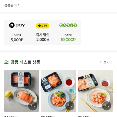
상품관리
E
·
V
·
E
·
N
·
T
오
오! 감동
베스트 상품
더보기
아
시
스
추
가
할
장
장
장
바
바
바
인
구
구
구