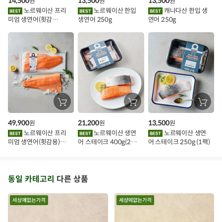
14,500
13,500
13,500
원
원
원
니
니
니
이
에
에
에
노르웨이산 프리
노르웨이산 한입
캐나다산 한입 생
담
담
담
미엄 생연어(횟감
생연어 250g
연어 250g
기
기
기
벤
용)250g.1팩
트
장
장
장
바
바
바
구
구
구
49,900
21,200
13,500
원
원
원
니
니
니
에
에
에
노르웨이산 프리
노르웨이산 생연
노르웨이산 생연
담
담
담
미엄 생연어(횟감용)
어 스테이크 400g(2조
어 스테이크 250g (1팩)
기
기
기
1kg
각)
동일 카테고리
다른 상품