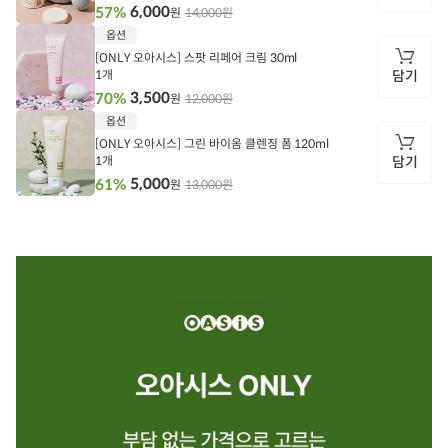
6,000
57%
14,000원
원
담
옵션
기
[ONLY 오아시스] 스팟 리페어 크림 30ml
1개
담기
3,500
70%
12,000원
원
담
옵션
기
[ONLY 오아시스] 그린 바이옴 클렌징 폼 120ml
1개
담기
5,000
61%
13,000원
원
담
기