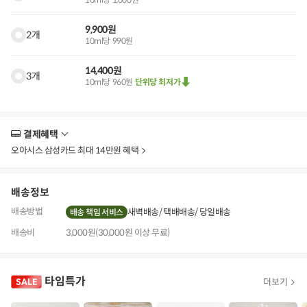
9,900원
2개
10ml당 990원
14,400원
3개
10ml당 960원
단위당 최저가
결제혜택
더
보
오아시스 삼성카드 최대 14만원 혜택
기
배송정보
배송방법
새벽배송
택배배송
당일배송
배송 책임 서비스
배송비
3,000원(30,000원 이상 무료)
타임특가
더보기