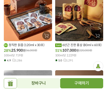
장
장
바
바
구
구
정직한 칡즙 (120ml x 30포)
6년근 진한 홍삼 (80ml x 60포)
니
니
에
에
25,900
107,000
28%
51%
원
36,000
원
원
220,000
원
담
담
100ml당 719원
기
100ml당 2,229원
기
4.9
1,286
5.0
1,291
마
이
페
이
지
장바구니
구매하기
선
물
하
기