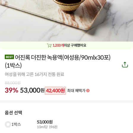
1,200개
이상 구매했어요
어진록 더진한 녹용액(여성용/90mlx30포)
공
(
1박스
)
유
하
여성을 위해 고른 16가지 전통 원료
기
88,000
원
39%
53,000
원
42,400
원
최대 혜택가
옵션 선택
53,000원
1박스
10ml당 196원