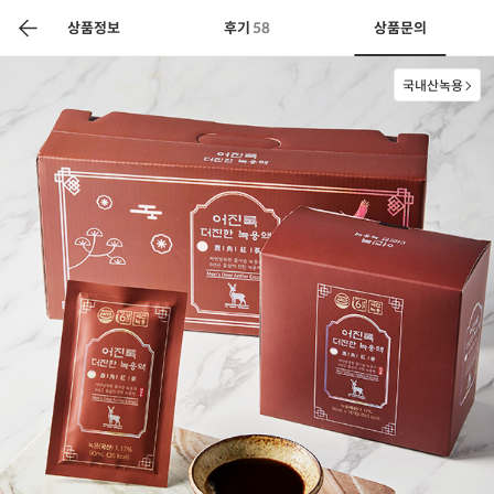
색
바
구
상품정보
후기
58
상품문의
니
국내산녹용
상공인
농축산물할인
찬들마루
주문/배송
고객센터