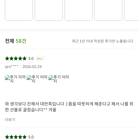
전체
58건
최근 1년 이내 작성된 후기만 노출됩니다.
5.0
qro****
2026.02.24
어진록
더진한
녹용액
여성용
홍삼
아이들식단
지중해식단
오아시스반찬
와 생각보다 진해서 대만족입니다 :) 몸을 따뜻허게 해준다고 해서 나를 위
상품필수정보
한 선물로 골랐습니다^^ 겨울
전자상거래 등에서의 상품정보 제공 고시에 따라 작성되었습니다.
더보기
상품명
어진록 더진한 녹용액-여성용
5.0
식품의 유형
추출가공식품(살균제품)