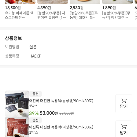
18,500
4,390
2,530
1,890
6
원
원
원
원
유기농 아페이론 엑
[농할20%쿠폰] 자
[농할20%쿠폰][무
[농할20%쿠폰][무
스트라버진
연이란 유정란 (10
농약] 애호박 특품
농약] 청양고추
(
(500ml)
구)
(300g 내외)
(100g)
상품정보
보관방법
실온
상품특징
HACCP
상품정보
후기
58
상품문의
상
옵션
품
정
어진록 더진한 녹용액(남성용/90mlx30포)
보
1박스
담기
53,000
39%
88,000원
원
담
옵션
기
어진록 더진한 녹용액(여성용/90mlx30포)
1박스
담기