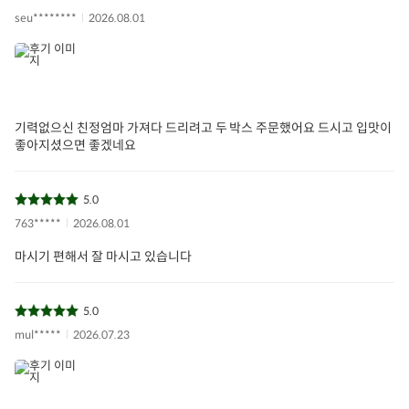
seu********
2026.08.01
용량/수량
90ml x 30포
정제수, 구기자(국산), 숙지황(국산) ,당귀(국산), 약쑥(국산),
호박(국산), 두충(국산), 녹용(국산), 우슬(국산), 계피(베트남
원재료 및 함량
산), 홍삼(국산), 감초(우즈베키스탄산), 사인(미얀마산), 익모
초(국산), 백출(국산), 황정(국산)
기력없으신 친정엄마 가져다 드리려고 두 박스 주문했어요 드시고 입맛이
좋아지셨으면 좋겠네요
보관/취급방법
실온보관/직사광선을 피해 서늘한 곳에 보관
5.0
763*****
2026.08.01
마시기 편해서 잘 마시고 있습니다
5.0
mul*****
2026.07.23