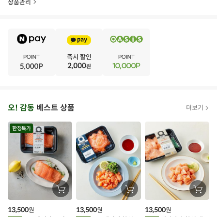
상품관리
E
·
V
·
E
·
N
·
T
오
오! 감동
베스트 상품
더보기
아
시
한정특가
스
추
가
할
장
장
장
바
바
바
인
구
구
구
13,500
13,500
13,500
원
원
원
니
니
니
이
에
에
에