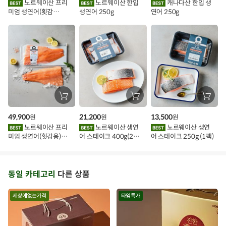
노르웨이산 프리
노르웨이산 한입
캐나다산 한입 생
담
담
담
미엄 생연어(횟감
생연어 250g
연어 250g
기
기
기
벤
용)250g.1팩
트
장
장
장
바
바
바
구
구
구
49,900
21,200
13,500
원
원
원
니
니
니
에
에
에
노르웨이산 프리
노르웨이산 생연
노르웨이산 생연
담
담
담
미엄 생연어(횟감용)
어 스테이크 400g(2조
어 스테이크 250g (1팩)
기
기
기
1kg
각)
동일 카테고리
다른 상품
타임특가