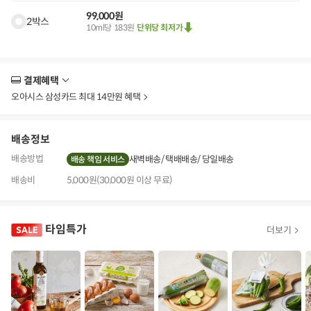
99,000원
2박스
10ml당 183원
단위당 최저가
결제혜택
더
보
오아시스 삼성카드 최대 14만원 혜택
기
배송정보
배송방법
새벽배송
택배배송
당일배송
배송 책임 서비스
배송비
5,000원(30,000원 이상 무료)
타임특가
더보기