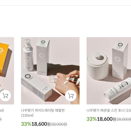
l)
나무향기 하이드레이팅 에멀젼
나무향기 에센셜 스킨 토너 (150
(150ml)
33%
18,600
원
원
28,000
33%
18,600
원
28,000원