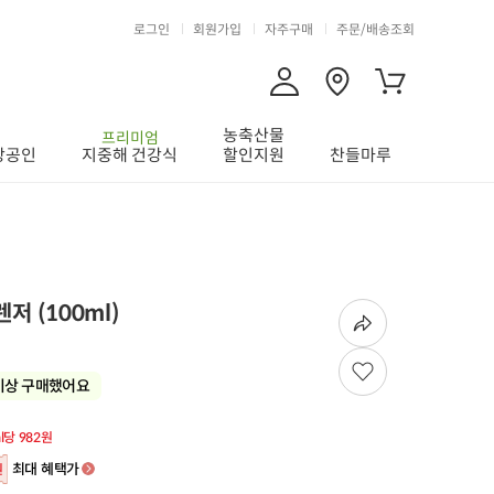
로그인
회원가입
자주구매
주문/배송조회
농축산물
프리미엄
상공인
지중해 건강식
할인지원
찬들마루
저 (100ml)
이상 구매했어요
ml당 982원
최대 혜택가
원