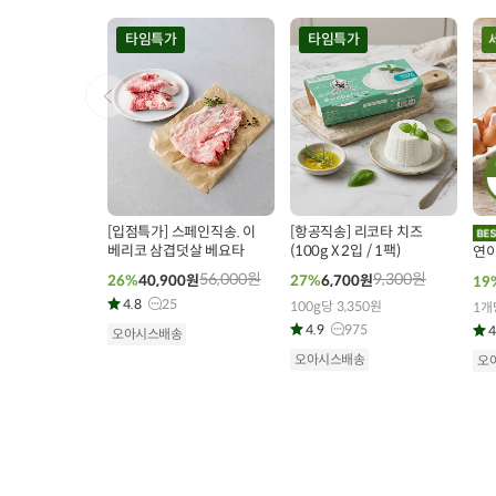
타임특가
타임특가
00
00
00
00
00
00
0
12
개 구매
36
개 구매
[입점특가] 스페인직송. 이
[항공직송] 리코타 치즈
베리코 삼겹덧살 베요타
(100g X 2입 / 1팩)
연이
56,000
원
9,300
원
26%
40,900
원
27%
6,700
원
19
4.8
25
100g당 3,350원
1개
4.9
975
4
오아시스배송
오아시스배송
오