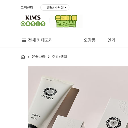
이벤트/기획전
고객센터
전체 카테고리
오감동
인기
홈
은숯나라
주방/생활