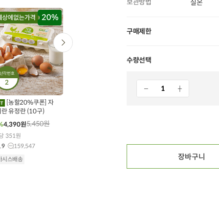
보관방법
실온
20%
20%
타임특가
타임특가
구매제한
수량선택
난각번호
2
0
00
00
00
00
00
00
00
00
636
개 구매
7
개 구매
111
개 구매
[농할20%쿠폰] 자
완도자숙 손질전복
무항생제 닭다리살 (300g
X 1개)
란 유정란 (10구)
(특대/4미) 300g
9,500
원
5,450
원
41,600
원
30%
6,600
원
%
4,390
원
28%
29,900
원
100g당 2,200원
당 351원
10g당 797원
4.9
25,576
.9
159,547
4.8
34
장바구니
오아시스배송
아시스배송
오아시스배송