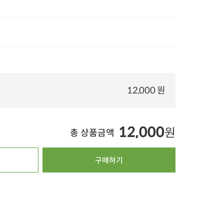
타임특가
타임특가
타임특가
00
00
00
00
00
00
00
00
00
10
개 구매
12,000 원
55
개 구매
1
초록좋아 샤인머스
프레샤인 GAP 초록
유기농 찰수수 부꾸
캣 (1송이.600g)
사과 1kg
미 (50g x 10개)
17,000
원
12,400
원
1
31%
11,700
원
35%
7,990
원
24%
11,300
원
12,000
원
총 상품금액
100g당 1,950원
100g당 799원
10g당 226원
4.4
23
4.9
1,116
오아시스배송
구매하기
오아시스배송
오아시스배송