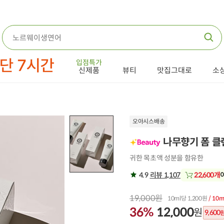
입점특가
신제품
뷰티
맛집그대로
소
오아시스배송
나무향기 폼 클렌
귀한 목초액 성분을 함유한
4.9
리뷰 1,107
22,600개
19,000원
10ml당 1,200원
/ 10
36%
12,000
원
9,600