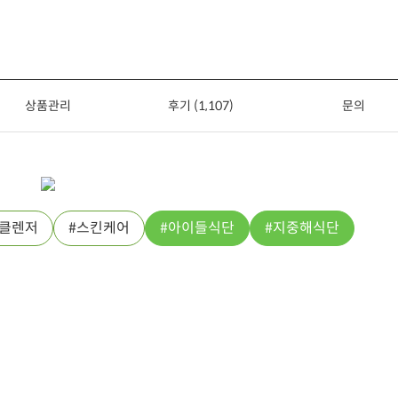
상품관리
후기 (1,107)
문의
클렌저
스킨케어
아이들식단
지중해식단