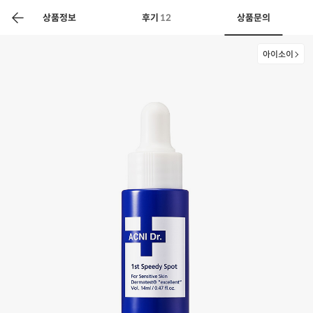
색
바
구
상품정보
후기
12
상품문의
니
아이소이
상공인
농축산물할인
찬들마루
주문/배송
고객센터