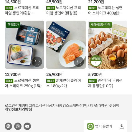
14,500
49,900
21,200
원
원
원
니
니
니
이
에
에
에
노르웨이산 프리
노르웨이산 프리
노르웨이산 생연
담
담
담
미엄 생연어(횟감
미엄 생연어(횟감용)
어 스테이크 400g(2조
기
기
기
벤
용)250g.1팩
1kg
각)
트
한정특가
난각번호
장
장
1
장
바
바
바
구
구
구
12,900
26,900
5,900
원
원
원
니
니
니
에
에
에
노르웨이산 생연
훈제연어 슬라이
완전방사 무항생
담
담
담
어 스테이크 250g (1팩)
스 180gx2개
제 유정란(10구)
기
기
기
로그인
전체카테고리
고객센터
공지사항
킴스소개
매장안내
ELAND
약관 및 정책
개인정보처리방침
앱 다운받기