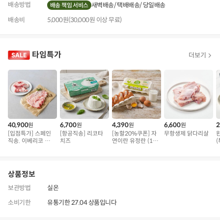
배송방법
새벽배송
택배배송
당일배송
배송 책임 서비스
배송비
5,000원(30,000원 이상 무료)
타임특가
더보기
40,900
6,700
4,390
6,600
2
원
원
원
원
[입점특가] 스페인
[항공직송] 리코타
[농할20%쿠폰] 자
무항생제 닭다리살
직송. 이베리코 삼
치즈
연이란 유정란 (10
(
겹덧살 베요타
구)
상품정보
보관방법
실온
소비기한
유통기한 27.04 상품입니다