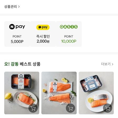
상품관리
E
·
V
·
E
·
N
·
T
오
오! 감동
베스트 상품
더보기
아
시
스
추
가
할
장
장
장
바
바
바
인
구
구
구