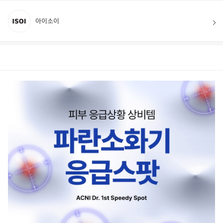
아이소이
상품정보
후기
12
상품문의
상
품
정
보