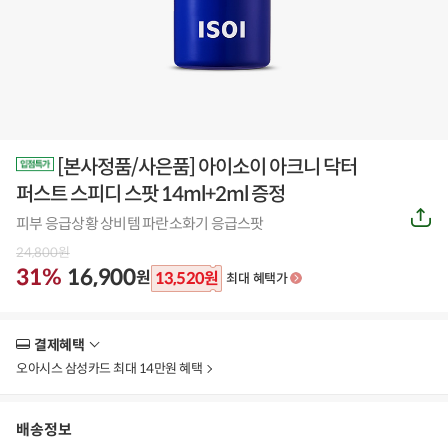
[본사정품/사은품] 아이소이 아크니 닥터
퍼스트 스피디 스팟 14ml+2ml 증정
공
피부 응급상황 상비템 파란소화기 응급스팟
유
하
24,800
원
기
31%
16,900
원
13,520
원
최대 혜택가
결제혜택
더
보
오아시스 삼성카드 최대 14만원 혜택
기
배송정보