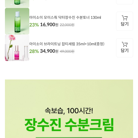
담
기
아이소이 모이스춰 닥터장수진 수분토너 130ml
담기
16,900
23%
22,000원
원
담
기
아이소이 브라이트닝 잡티세럼 35ml+10ml(증정)
담기
34,900
28%
49,000원
원
담
기