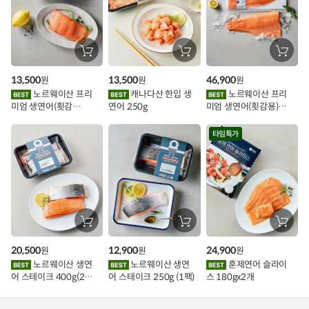
추
가
할
장
장
장
바
바
바
인
구
구
구
13,500
13,500
46,900
원
원
원
니
니
니
이
에
에
에
노르웨이산 프리
캐나다산 한입 생
노르웨이산 프리
담
담
담
미엄 생연어(횟감
연어 250g
미엄 생연어(횟감용)
기
기
기
벤
용)250g.1팩
1kg
트
타임특가
장
장
장
바
바
바
구
구
구
20,500
12,900
24,900
원
원
원
니
니
니
에
에
에
노르웨이산 생연
노르웨이산 생연
훈제연어 슬라이
담
담
담
어 스테이크 400g(2조
어 스테이크 250g (1팩)
스 180gx2개
기
기
기
각)