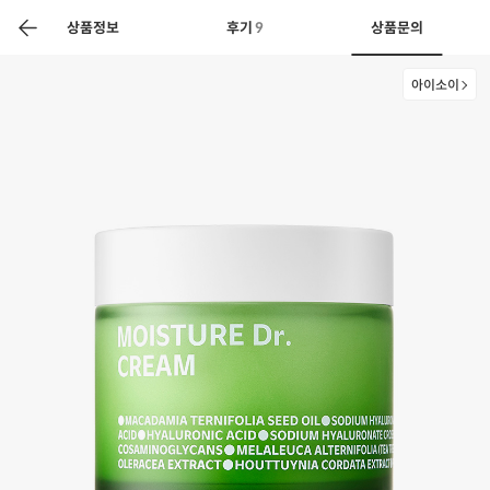
색
바
구
상품정보
후기
9
상품문의
니
아이소이
상공인
농축산물할인
찬들마루
주문/배송
고객센터