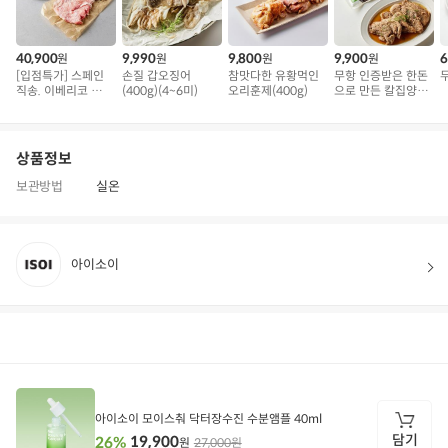
40,900
9,990
9,800
9,900
6
원
원
원
원
[입점특가] 스페인
손질 갑오징어
참맛다한 유황먹인
무항 인증받은 한돈
직송. 이베리코 삼
(400g)(4~6미)
오리훈제(400g)
으로 만든 칼집양념
겹덧살 베요타
왕구이 800g
상품정보
보관방법
실온
아이소이
상품정보
후기
9
상품문의
상
품
정
아이소이 모이스춰 닥터장수진 수분앰플 40ml
보
담기
19,900
26%
27,000원
원