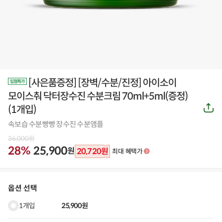
[사은품증정] [장벽/수분/진정] 아이소이
모이스춰 닥터장수진 수분크림 70ml+5ml(증정)
공
(
1개입
)
유
하
속보습 수분빵빵 장수진 수분앰플
기
36,000
원
28%
25,900
원
20,720
원
최대 혜택가
옵션 선택
1개입
25,900원