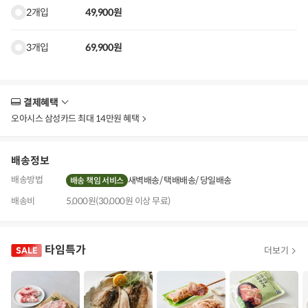
2개입
49,900원
3개입
69,900원
결제혜택
더
보
오아시스 삼성카드 최대 14만원 혜택
기
배송정보
배송방법
새벽배송
택배배송
당일배송
배송 책임 서비스
배송비
5,000원(30,000원 이상 무료)
타임특가
더보기