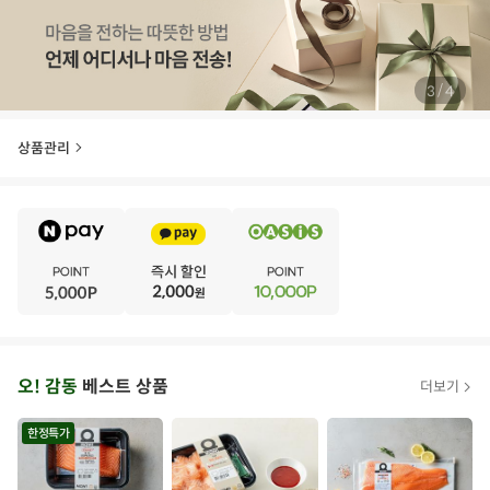
/
3
4
상품관리
E
·
V
·
E
·
N
·
T
오
오! 감동
베스트 상품
더보기
아
시
한정특가
스