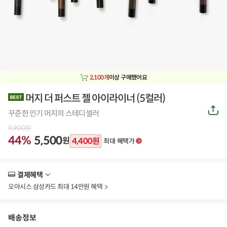
2,100개
이상 구매했어요
머지 더 퍼스트 젤 아이라이너 (5컬러)
공
꾸준한 인기 머지의 스테디셀러
유
하
9,900
원
기
44%
5,500
원
4,400
원
최대 혜택가
결제혜택
더
보
오아시스 삼성카드 최대 14만원 혜택
기
배송정보