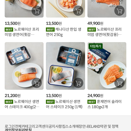
할
장
장
장
바
바
바
인
구
구
구
13,500
13,500
49,900
원
원
원
니
니
니
이
에
에
에
노르웨이산 프리
캐나다산 한입 생
노르웨이산 프리
담
담
담
미엄 생연어(횟감
연어 250g
미엄 생연어(횟감용)
기
기
기
벤
용)250g.1팩
1kg
트
타임특가
장
장
장
바
바
바
구
구
구
21,200
13,500
24,900
원
원
원
니
니
니
에
에
에
노르웨이산 생연
노르웨이산 생연
훈제연어 슬라이
담
담
담
어 스테이크 400g(2조
어 스테이크 250g (1팩)
스 180gx2개
기
기
기
각)
로그인
전체카테고리
고객센터
공지사항
킴스소개
매장안내
ELAND
약관 및 정책
개인정보처리방침