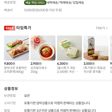
배송방법
새벽배송
택배배송
당일배송
배송 책임 서비스
배송비
5,000원(30,000원 이상 무료)
타임특가
더보기
9,800
2,900
6,300
3,500
9
원
원
원
원
참맛다한 유황먹인
김치말이육수
[출시특가 개당
[특가행사] 특등급
오리훈제(400g)
350g
2,100원] 국산 무농
국산콩 콩국물
약 콩으로 만든 순
(950ml)
왕
두부
상품정보
보관방법
실온
소비기한
유통기한 임박상품으로 저렴히 판매되는 상품입니다.
알림
유통기한 1년 미만 상품으로 저렴히 판매되는 상품입니다.