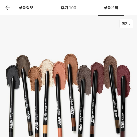
색
바
구
상품정보
후기
100
상품문의
니
머지
상공인
농축산물할인
찬들마루
주문/배송
고객센터