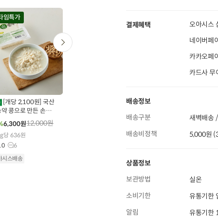
20
타임특가
타임특가
오아시스 
결제혜택
네이버페이
카카오페이 
카드사 무
난각번호
00
00
00
0
00
00
00
00
00
154
개 구매
45
개 구매
2
2305
개 구매
배송정보
[개당 2,100원] 국산
수삼품은 진한 삼계
약 콩으로 만든 손순
탕 900g
[농할20%쿠폰] 자
배송구분
새벽배송 /
두부 (330g x 3개)
연이란 유정란 (10구)
12,000
원
14,500
원
%
6,300
원
29%
10,200
원
5,450
원
19%
4,390
원
배송비정책
5,000원 
4.9
1,399
0g당 636원
1개당 351원
.0
6
오아시스배송
4.9
159,390
아시스배송
상품정보
오아시스배송
보관방법
실온
소비기한
유통기한 
알림
유통기한 