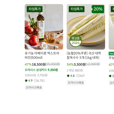
20%
타임특가
타임특가
햇상품
2026
00
00
00
00
00
00
0
131
개 구매
323
개 구매
유기농 아페이론 엑스트라
[농할20%쿠폰] 괴산 대학
버진(500ml)
찰옥수수 5개 (1kg 내외)
무농
35,000
원
12,000
원
47%
18,500
원
54%
5,500
원
47
오아시스 삼성카드
9,250원
1개당 880원
10
100ml당 3,700원
4.8
369
5
4.9
6,781
오아시스배송
오
오아시스배송