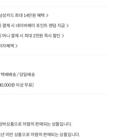
%
타임특가
타임특가
타임특가
삼성카드 최대 14만원 혜택
 결제 시 네이버페이 포인트 랜덤 지급
머니 결제 시 최대 2천원 즉시 할인
이자혜택
00
00
00
00
00
00
00
00
00
301
개 구매
82
개 구매
5
무항생제 닭다리살 (300g
알곡 그대로 통밀 식빵
[개당 3,300원] 폰타
X 1개)
(450g)
나 이탈리아 유기
 택배배송 / 당일배송
게티 (500g x 3개
9,500
원
6,600
원
13
30%
6,600
원
10%
5,900
원
26%
9,900
원
4.9
4,534
(30,000원 이상 무료)
100g당 2,200원
100g당 660원
4.9
25,534
5.0
11
오아시스배송
오아시스배송
오아시스배송
임박상품으로 저렴히 판매되는 상품입니다.
1년 미만 상품으로 저렴히 판매되는 상품입니다.