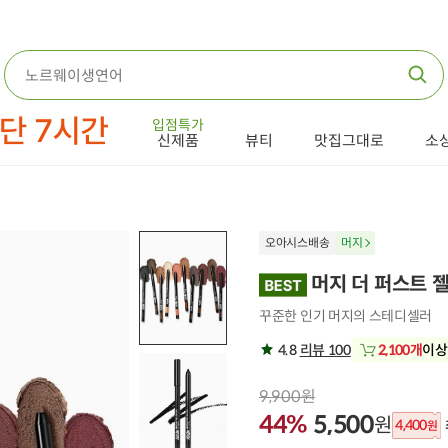
입점특가
신제품
뷰티
맛집그대로
소
오아시스배송
머지
머지 더 퍼스트 젤
꾸준한 인기 머지의 스테디셀러
4.8
리뷰 100
2,100개
이상
9,900원
44%
5,500
원
4,400
원