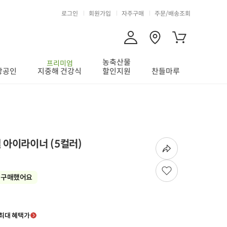
로그인
회원가입
자주구매
주문/배송조회
농축산물
프리미엄
상공인
지중해 건강식
할인지원
찬들마루
 아이라이너 (5컬러)
 구매했어요
최대 혜택가