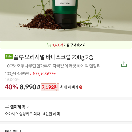
1,400개
이상 구매했어요
플루 오리지널 바디스크럽 200g 2종
공
100% 호두나무껍질가루로 자극없이 깨끗하게 각질정리
유
하
100g당 4,495원
/ 100g당 3,677원
기
15,000
원
40%
8,990
원
7,192
원
최대 혜택가
결제혜택
더
보
오아시스 삼성카드 최대 14만원 혜택
기
배송정보