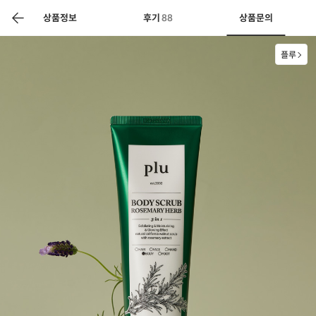
색
바
구
상품정보
후기
88
상품문의
니
플루
상공인
농축산물할인
찬들마루
주문/배송
고객센터