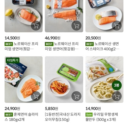
추
가
할
장
장
장
바
바
바
인
구
구
구
14,500
46,900
20,500
원
원
원
니
니
니
이
에
에
에
노르웨이산 프리
노르웨이산 프리
노르웨이산 생연
담
담
담
미엄 생연어(횟감
미엄 생연어(횟감용)
어 스테이크 400g(2조
기
기
기
벤
용)250g.1팩
1kg
각)
트
타임특가
3봉
장
장
장
바
바
바
구
구
구
24,900
5,850
14,900
원
원
원
니
니
니
에
에
에
훈제연어 슬라이
[1등반찬]국내산 도라지
우리밀 무항생제
담
담
담
스 180gx2개
오이무침(150g)
물만두 (500g x 3개)
기
기
기