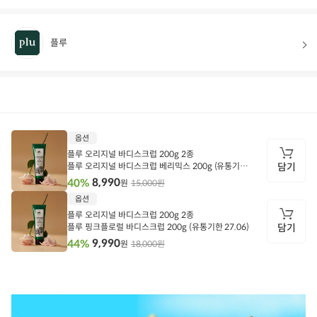
플루
상품정보
후기
88
상품문의
상
옵션
품
정
플루 오리지널 바디스크럽 200g 2종
보
플루 오리지널 바디스크럽 베리믹스 200g (유통기한
담기
27.05)
8,990
40%
15,000원
원
담
옵션
기
플루 오리지널 바디스크럽 200g 2종
플루 핑크플로럴 바디스크럽 200g (유통기한 27.06)
담기
9,990
44%
18,000원
원
담
기