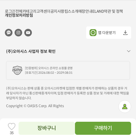
로그인
전체카테고리
고객센터
공지사항
킴스소개
매장안내
ELAND
약관 및 정책
개인정보처리방침
앱 다운받기
(주)오아시스 사업자 정보 확인
[인증범위] 오아시스 온라인 쇼핑몰 운영
[유효기간] 2026.08.02 ~ 2029.08.01
(주)오아시스는 판매 상품 중 오아시스마켓에 입점한 개별 판매자가 판매하는 상품의 경우 거
래 당사자가 아닌 통신판매중개자이며, 입점 판매자가 등록한 상품 정보 및 거래에 대한 책임을
부담하지 않습니다.
Copyright © OASIS Corp. All Rights
마
이
페
이
지
장바구니
구매하기
찜
35
하