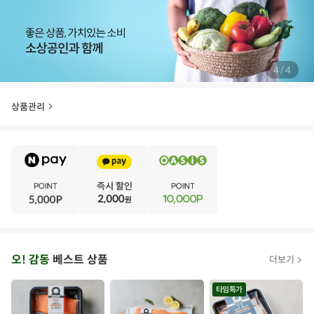
/
4
4
상품관리
E
·
V
·
E
·
N
·
T
오
오! 감동
베스트 상품
더보기
아
시
타임특가
스