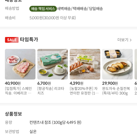
배송방법
새벽배송
택배배송
당일배송
배송 책임 서비스
배송비
5,000원(30,000원 이상 무료)
타임특가
더보기
40,900
6,700
4,390
29,900
6
원
원
원
원
[입점특가] 스페인
[항공직송] 리코타
[농할20%쿠폰] 자
완도자숙 손질전복
직송. 이베리코 삼
치즈
연이란 유정란 (10
(특대/4미) 300g
2
겹덧살 베요타
구)
상품정보
용량
컨텐츠내 참조 (100g당 4,495 원)
보관방법
실온